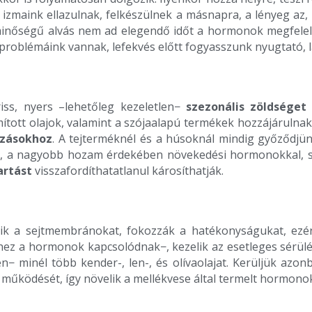
 izmaink ellazulnak, felkészülnek a másnapra, a lényeg az
z minőségű alvás nem ad elegendő időt a hormonok megfel
oblémáink vannak, lefekvés előtt fogyasszunk nyugtató, la
iss, nyers –lehetőleg kezeletlen−
szezonális zöldséget
nomított olajok, valamint a szójaalapú termékek hozzájárul
ozásokhoz
. A tejterméknél és a húsoknál mindig győződjün
t, a nagyobb hozam érdekében növekedési hormonokkal, sz
rtást
visszafordíthatatlanul károsíthatják.
zik a sejtmembránokat, fokozzák a hatékonyságukat, ez
khez a hormonok kapcsolódnak−, kezelik az esetleges sérülé
minél több kender-, len-, és olívaolajat. Kerüljük azonba
 működését, így növelik a mellékvese által termelt hormon