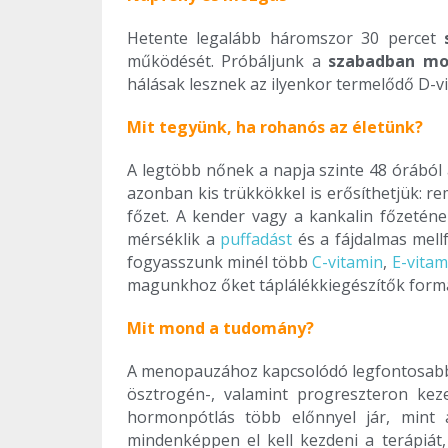
Hetente legalább háromszor 30 percet
működését. Próbáljunk a
szabadban mo
hálásak lesznek az ilyenkor termelődő D-vi
Mit tegyünk, ha rohanós az életünk?
A legtöbb nőnek a napja szinte 48 órából
azonban kis trükkökkel is erősíthetjük: r
főzet. A kender vagy a kankalin főzeténe
mérséklik a
puffadást
és a fájdalmas mell
fogyasszunk minél több
C-vitamin
,
E-vitam
magunkhoz őket táplálékkiegészítők form
Mit mond a tudomány?
A menopauzához kapcsolódó legfontosabb 
ösztrogén-, valamint progreszteron ke
hormonpótlás több előnnyel jár, mint
mindenképpen el kell kezdeni a terápiát