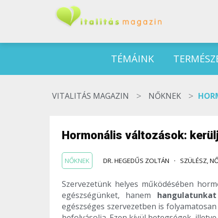
TÉMÁINK
TERMÉSZ
>
>
VITALITÁS MAGAZIN
NŐKNEK
HORM
Hormonális változások: kerülj
NŐKNEK
DR. HEGEDŰS ZOLTÁN
SZÜLÉSZ, 
Szervezetünk helyes működésében hormo
egészségünket, hanem
hangulatunkat
egészséges szervezetben is folyamatosan v
befolyásolja. Ezen kívül betegségek, illetve