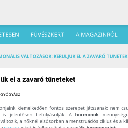
ETESEN
FÜVÉSZKERT
A MAGAZINRÓL
ONÁLIS VÁLTOZÁSOK: KERÜLJÜK EL A ZAVARÓ TÜNETEK
ük el a zavaró tüneteket
NŐGYÓGYÁSZ
njaink kiemelkedően fontos szerepet játszanak: nem cs
is jelentősen befolyásolják. A
hormonok
mennyiség
áltozik, a nőknél elsősorban a menstruációs ciklus és a kl
 a
stressz
miatt is felborulhat a normális
hormonszint
.