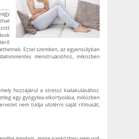
 vagy
zhat
zott
ások
atérő
ethetnek. Ezzel szemben, az egyensúlyban
jdalommentes menstruációhoz, miközben
 mely hozzájárul a stressz kialakulásához.
esetleg egy gyógytea elkortyolása, miközben
ervezet nem tudja utolérni saját ritmusát,
 rendbe mindazt, amire napközben nem volt