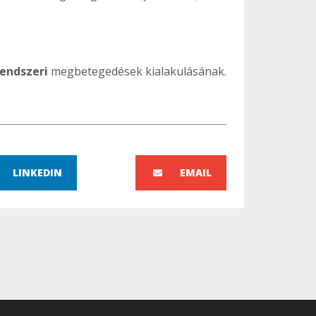
rendszeri
megbetegedések kialakulásának.
LINKEDIN
EMAIL