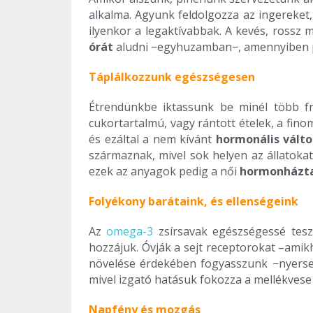
alkalma. Agyunk feldolgozza az ingereket,
ilyenkor a legaktívabbak. A kevés, ross
órát
aludni −egyhuzamban−, amennyiben pr
Táplálkozzunk egészségesen
Étrendünkbe iktassunk be minél több fr
cukortartalmú, vagy rántott ételek, a fi
és ezáltal a nem kívánt
hormonális vált
származnak, mivel sok helyen az állatoka
ezek az anyagok pedig a női
hormonházta
Folyékony barátaink, és ellenségeink
Az
omega-3
zsírsavak egészségessé tes
hozzájuk. Óvják a sejt receptorokat –ami
növelése érdekében fogyasszunk −nyersen− 
mivel izgató hatásuk fokozza a mellékvese
Napfény és mozgás