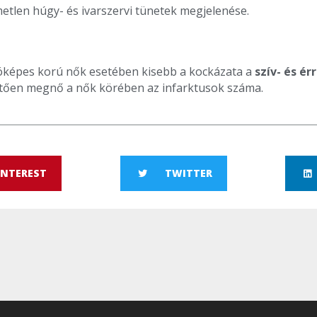
metlen húgy- és ivarszervi tünetek megjelenése.
képes korú nők esetében kisebb a kockázata a
szív- és ér
ően megnő a nők körében az infarktusok száma.
INTEREST
TWITTER