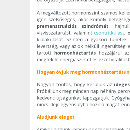
A megváltozott hormonszint számos kelleme
igen szélsőséges, akár komoly betegsége
premenstruációs szindrómát
, hajhul
vízvisszatartást, valamint
csontritkulást
,
e
kialakulását. Szintén a gyakori tünetek
levertség, vagy az ok nélküli ingerültsé
tartott
hormonháztartás
hozzájárul az
megfelelő energiaszintet és ezzel vitalitást 
Hogyan óvjuk meg hormonháztartásun
Nagyon fontos, hogy kerüljük az
ideges
Próbáljunk meg minden nap néhány perc
kedvenc újságunkat lapozgatjuk. Gyógyh
nincs ideje egyensúlyba hoznia magát: en
Aludjunk eleget
Amikor alszunk, pihenünk szervezetünk ak