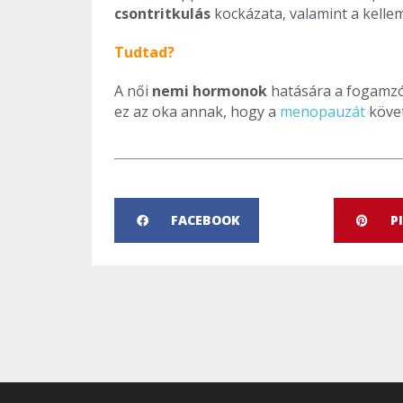
csontritkulás
kockázata, valamint a kelle
Tudtad?
A női
nemi hormonok
hatására a fogamzó
ez az oka annak, hogy a
menopauzát
követ
FACEBOOK
P