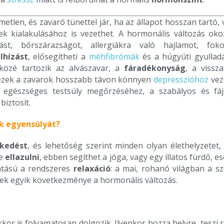
tlen, és zavaró tünettel jár, ha az állapot hosszan tartó,
k kialakulásához is vezethet. A hormonális változás oko
lást, bőrszárazságot, allergiákra való hajlamot, foko
lhízást
, elősegítheti a
méhfibrómák
és a húgyúti gyullad
 közé tartozik az alvászavar, a
fáradékonyság
, a vissz
g: ezek a zavarok hosszabb távon könnyen
depresszióhoz
vez
 egészséges testsúly megőrzéséhez, a szabályos és fá
biztosít.
k egyensúlyát?
kedést
, és lehetőség szerint minden olyan élethelyzetet,
re
ellazulni
, ebben segíthet a jóga, vagy egy illatos fürdő, 
atású a rendszeres
relaxáció
: a mai, rohanó világban a sz
nek egyik következménye a hormonális változás.
kor is folyamatosan dolgozik. Ilyenkor hozza helyre, teszi