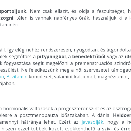
sportoljunk
. Nem csak ellazít, és oldja a feszültséget,
zogni
: télen is vannak napfényes órák, használjuk ki a 
taminért.
 áll, így elég nehéz rendszeresen, nyugodtan, és átgondolt
emek segítőtárs a
pitypangból
, a
benedekfűből
vagy az
id
k fogyasztása segít megelőzni a premenstruációs szindróma
feszülést. Ne feledkezzünk meg a női szervezetet támogat
in
,
B-vitamin
komplexet, valamint kalciumot, magnéziumot,
ájában.
hormonális változások a progeszteronszint és az ösztrogé
zelésre a posztmenopauza időszakában. A dániai
Hvidovr
 amennyi hátránya lehet. Ezért az
javasolják
, hogy a h
, hiszen ezzel többek között csökkenthető a szív- és ér