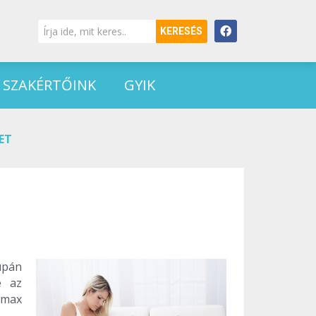
KERESÉS
SZAKÉRTŐINK
GYIK
ET
upán
e az
imax