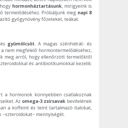
, hogy
hormonháztartásunk
, mirigyeink is
elő termelődéséhez. Próbáljunk meg
napi 8
zító gyógynövény főzeteket, teákat.
és
gyümölcsöt
. A magas szénhidrát- és
nak a nem megfelelő hormontermelődéséhez,
k meg arról, hogy ellenőrzött termelőktől
teroidokkal és antibiotikumokkal kezelik:
ért a hormonok könnyebben csatlakoznak
seiket. Az
omega-3 zsírsavak
bevitelének
n a koffeint és teint tartalmazó italokat,
ok −szteroidokat− mennyiségét.