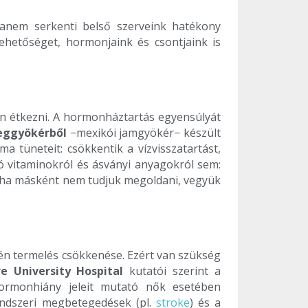
 hanem serkenti belső szerveink hatékony
lehetőséget, hormonjaink és csontjaink is
an étkezni. A hormonháztartás egyensúlyát
eggyökérből
−mexikói jamgyökér− készült
 tüneteit: csökkentik a vízvisszatartást,
ó vitaminokról és ásványi anyagokról sem:
 ha másként nem tudjuk megoldani, vegyük
n termelés csökkenése. Ezért van szükség
e University Hospital
kutatói szerint a
ormonhiány jeleit mutató nők esetében
rendszeri megbetegedések (pl.
stroke
) és a