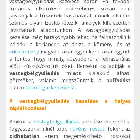
vastagbélgyulladás kezelése során −a további
irritációk elkerülése érdekében−, sokan nem
javasolják a
fűszerek
használatát, ennek ellenére
számos olyan ízesítő létezik, amelyek kifejezetten
javíthatnak állapotunkon. A vastagbélgyulladás
kezelése még hatékonyabb lehet, ha felhasználjuk
például a koriander, az ánizs, a kömény, és az
édeskömény
magvait, akár egyenként, akár együtt:
a fontos, hogy mindig közvetlenül a felhasználás
előtt zúzzuk/őröljük őket. Remekül csillapítják a
vastagbélgyulladás miatt
kialakuló alhasi
görcsöket, valamit megszüntetik a
puffadást
okozó
túlzott gázképződést
.
A vastagbélgyulladás kezelése a helyes
táplálkozással
Amikor a
vastagbélgyulladás
kezelése elkezdődik,
fogyasszunk minél több
növényi rostot
, főként az
oldhatatlan
–nem megemészthető− rostokat