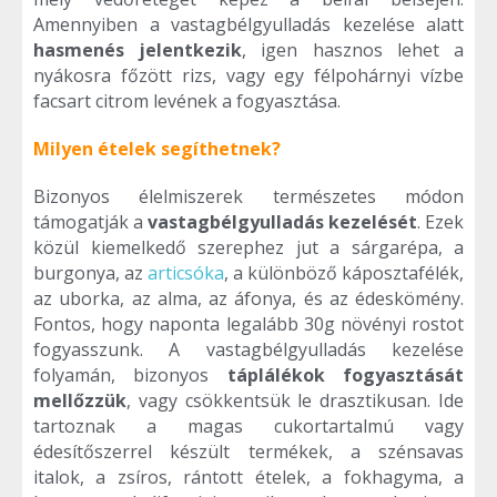
Amennyiben a vastagbélgyulladás kezelése alatt
hasmenés jelentkezik
, igen hasznos lehet a
nyákosra főzött rizs, vagy egy félpohárnyi vízbe
facsart citrom levének a fogyasztása.
Milyen ételek segíthetnek?
Bizonyos élelmiszerek természetes módon
támogatják a
vastagbélgyulladás kezelését
. Ezek
közül kiemelkedő szerephez jut a sárgarépa, a
burgonya, az
articsóka
, a különböző káposztafélék,
az uborka, az alma, az áfonya, és az édeskömény.
Fontos, hogy naponta legalább 30g növényi rostot
fogyasszunk. A vastagbélgyulladás kezelése
folyamán, bizonyos
táplálékok fogyasztását
mellőzzük
, vagy csökkentsük le drasztikusan. Ide
tartoznak a magas cukortartalmú vagy
édesítőszerrel készült termékek, a szénsavas
italok, a zsíros, rántott ételek, a fokhagyma, a