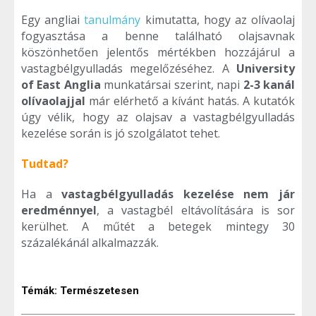
Egy angliai
tanulmány
kimutatta, hogy az olívaolaj
fogyasztása a benne található olajsavnak
köszönhetően jelentős mértékben hozzájárul a
vastagbélgyulladás megelőzéséhez. A
University
of East Anglia
munkatársai szerint, napi
2-3 kanál
olívaolajjal
már elérhető a kívánt hatás. A kutatók
úgy vélik, hogy az olajsav a vastagbélgyulladás
kezelése során is jó szolgálatot tehet.
Tudtad?
Ha a
vastagbélgyulladás kezelése nem jár
eredménnyel
, a vastagbél eltávolítására is sor
kerülhet. A műtét a betegek mintegy 30
százalékánál alkalmazzák.
Témák:
Természetesen