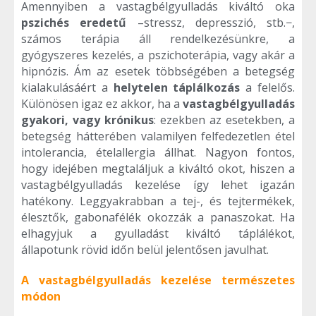
Amennyiben a vastagbélgyulladás kiváltó oka
pszichés eredetű
–stressz, depresszió, stb.−,
számos terápia áll rendelkezésünkre, a
gyógyszeres kezelés, a pszichoterápia, vagy akár a
hipnózis. Ám az esetek többségében a betegség
kialakulásáért a
helytelen táplálkozás
a felelős.
Különösen igaz ez akkor, ha a
vastagbélgyulladás
gyakori, vagy krónikus
: ezekben az esetekben, a
betegség hátterében valamilyen felfedezetlen étel
intolerancia, ételallergia állhat. Nagyon fontos,
hogy idejében megtaláljuk a kiváltó okot, hiszen a
vastagbélgyulladás kezelése így lehet igazán
hatékony. Leggyakrabban a tej-, és tejtermékek,
élesztők, gabonafélék okozzák a panaszokat. Ha
elhagyjuk a gyulladást kiváltó táplálékot,
állapotunk rövid időn belül jelentősen javulhat.
A vastagbélgyulladás kezelése természetes
módon