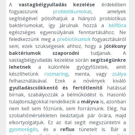
A
vastagbélgyulladás kezelése
érdekében
fogyasszunk
probiotikumokat
, amelyek
segítségével pótolhatjuk a hiányzó probiotikus
baktériumokat, így járulnak hozzá a
bélflóra
egészséges egyensúlyának fenntartásához. Ne
feledkezzünk meg a
prebiotikumok
fogyasztásáról
sem, ezek szükségesek ahhoz, hogy a
jótékony
baktériumok szaporodni
tudjanak. A
vastagbélgyulladás kezelése során
segítségünkre
lehetnek
a különféle gyógyfőzetek, amit
készíthetünk
rozmaring
, menta, vagy
zsálya
felhasználásával. Ezek a növények kiváló
gyulladáscsökkentő és fertőtlenítő
hatással
bírnak, szabályozzák a bélműködést is. Hasonló
tulajdonságokkal rendelkezik a
mályva
is, azonban
nem kell sem főznünk, sem forráznunk. Elég, ha
szobahőmérsékleten beáztatjuk pár órára, majd
elkortyolgatjuk. Ez az ital segít megszüntetni a
gyomorégés
, és a
reflux
tüneteit is. Bár a