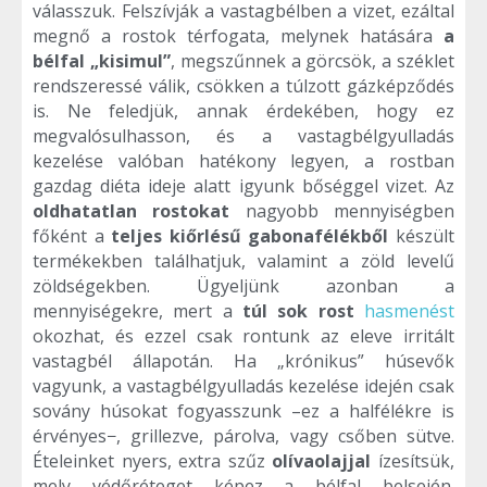
válasszuk. Felszívják a vastagbélben a vizet, ezáltal
megnő a rostok térfogata, melynek hatására
a
bélfal „kisimul”
, megszűnnek a görcsök, a széklet
rendszeressé válik, csökken a túlzott gázképződés
is. Ne feledjük, annak érdekében, hogy ez
megvalósulhasson, és a vastagbélgyulladás
kezelése valóban hatékony legyen, a rostban
gazdag diéta ideje alatt igyunk bőséggel vizet. Az
oldhatatlan rostokat
nagyobb mennyiségben
főként a
teljes kiőrlésű gabonafélékből
készült
termékekben találhatjuk, valamint a zöld levelű
zöldségekben. Ügyeljünk azonban a
mennyiségekre, mert a
túl sok rost
hasmenést
okozhat, és ezzel csak rontunk az eleve irritált
vastagbél állapotán. Ha „krónikus” húsevők
vagyunk, a vastagbélgyulladás kezelése idején csak
sovány húsokat fogyasszunk –ez a halfélékre is
érvényes−, grillezve, párolva, vagy csőben sütve.
Ételeinket nyers, extra szűz
olívaolajjal
ízesítsük,
mely védőréteget képez a bélfal belsején.