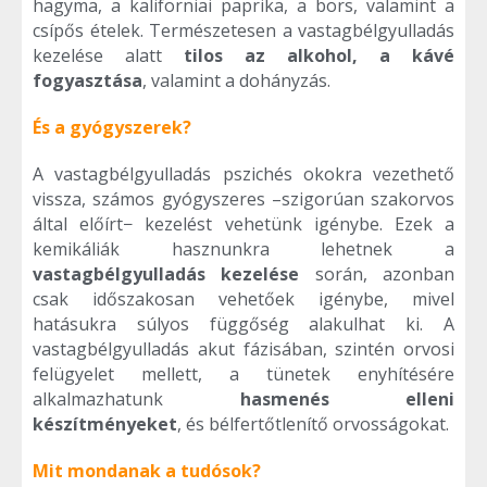
hagyma, a kaliforniai paprika, a bors, valamint a
csípős ételek. Természetesen a vastagbélgyulladás
kezelése alatt
tilos az alkohol, a kávé
fogyasztása
, valamint a dohányzás.
És a gyógyszerek?
A vastagbélgyulladás
pszichés okokra vezethető
vissza, számos gyógyszeres –szigorúan szakorvos
által előírt− kezelést vehetünk igénybe. Ezek a
kemikáliák hasznunkra lehetnek a
vastagbélgyulladás kezelése
során, azonban
csak időszakosan vehetőek igénybe, mivel
hatásukra súlyos függőség alakulhat ki. A
vastagbélgyulladás akut fázisában, szintén orvosi
felügyelet mellett, a tünetek enyhítésére
alkalmazhatunk
hasmenés elleni
készítményeket
, és bélfertőtlenítő orvosságokat.
Mit mondanak a tudósok?