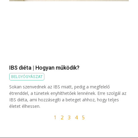
IBS diéta | Hogyan működik?
BELGYÓGYÁSZAT
Sokan szenvednek az IBS miatt, pedig a megfelelő
étrenddel, a tünetek enyhíthetőek lennének. Erre szolgál az
IBS diéta, ami hozzásegíti a beteget ahhoz, hogy teljes
életet élhessen.
1
2
3
4
5