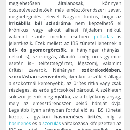
meglehetősen általánosak, könnyen
összetéveszthetőek más emésztőrendszeri zavar,
megbetegedés jeleivel. Nagyon fontos, hogy az
irritábilis bél szindróma
nem képzelhető el
krónikus vagy akkut alhasi fájdalom nélkül,
valamint szinte minden esetben
puffadás
is
jelentkezik. Ezek mellett az IBS tünetei lehetnek a
bél- és gyomorgörcsök
, a hányinger (hányás
nélkül is), szorongás, állandó –még üres gyomor
esetén is– telítettségérzet, légszomj, valamint
ürítési zavarok. Néhányan
székrekedésben,
szorulásban szenvednek
, ilyenkor a széklet állaga
a szokottnál keményebb, az ürítés ritka vagy csak
részleges, és erős görcsökkel párosul. A székleten
sokszor jelenik meg
nyálka
, az a folyékony anyag,
mely az emésztőrendszer belső hámját óvja.
Legalább ilyen arányban fordul elő az IBS tünetei
között a gyakori
hasmenéses ürítés
, míg a
hasmenés
és a
szorulás
váltakozása kifejezetten az
IBS-re utal. Amennyiben elhanyagoljuk,
az