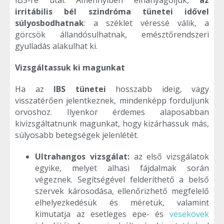
irritábilis bél szindróma tünetei idővel
súlyosbodhatnak
: a széklet véressé válik, a
görcsök állandósulhatnak, emésztőrendszeri
gyulladás alakulhat ki.
Vizsgáltassuk ki magunkat
Ha az
IBS tünetei
hosszabb ideig, vagy
visszatérően jelentkeznek, mindenképp forduljunk
orvoshoz. Ilyenkor érdemes alaposabban
kivizsgáltatnunk magunkat, hogy kizárhassuk más,
súlyosabb betegségek jelenlétét.
Ultrahangos vizsgálat:
az első vizsgálatok
egyike, melyet alhasi fájdalmak során
végeznek. Segítségével felderíthető a belső
szervek károsodása, ellenőrizhető megfelelő
elhelyezkedésük és méretük, valamint
kimutatja az esetleges epe- és
vesekövek