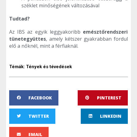
széklet minőségének változásával
Tudtad?
Az IBS az egyik leggyakoribb
emésztőrendszeri
tünetegyüttes
, amely kétszer gyakrabban fordul
elő a nőknél, mint a férfiaknál.
Témák:
Tények és tévedések
FACEBOOK
PINTEREST
TWITTER
LINKEDIN
EMAIL