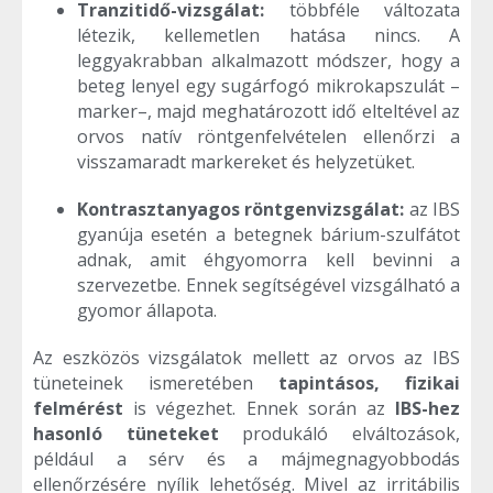
Tranzitidő-vizsgálat:
többféle változata
létezik, kellemetlen hatása nincs. A
leggyakrabban alkalmazott módszer, hogy a
beteg lenyel egy sugárfogó mikrokapszulát –
marker–, majd meghatározott idő elteltével az
orvos natív röntgenfelvételen ellenőrzi a
visszamaradt markereket és helyzetüket.
Kontrasztanyagos röntgenvizsgálat:
az IBS
gyanúja esetén a betegnek bárium-szulfátot
adnak, amit éhgyomorra kell bevinni a
szervezetbe. Ennek segítségével vizsgálható a
gyomor állapota.
Az eszközös vizsgálatok mellett az orvos az IBS
tüneteinek ismeretében
tapintásos, fizikai
felmérést
is végezhet. Ennek során az
IBS-hez
hasonló tüneteket
produkáló elváltozások,
például a sérv és a májmegnagyobbodás
ellenőrzésére nyílik lehetőség. Mivel az irritábilis