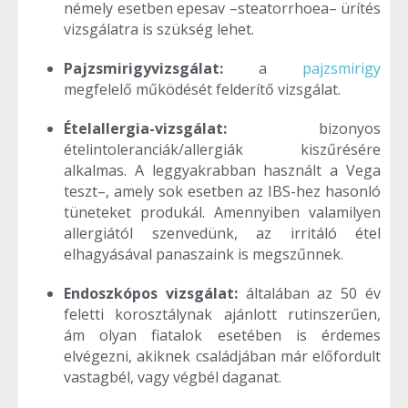
némely esetben epesav –steatorrhoea– ürítés
vizsgálatra is szükség lehet.
Pajzsmirigyvizsgálat:
a
pajzsmirigy
megfelelő működését felderítő vizsgálat.
Ételallergia-vizsgálat:
bizonyos
ételintoleranciák/allergiák kiszűrésére
alkalmas. A leggyakrabban használt a Vega
teszt–, amely sok esetben az IBS-hez hasonló
tüneteket produkál. Amennyiben valamilyen
allergiától szenvedünk, az irritáló étel
elhagyásával panaszaink is megszűnnek.
Endoszkópos vizsgálat:
általában az 50 év
feletti korosztálynak ajánlott rutinszerűen,
ám olyan fiatalok esetében is érdemes
elvégezni, akiknek családjában már előfordult
vastagbél, vagy végbél daganat.