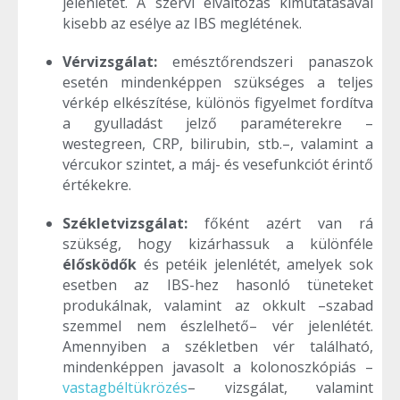
jelenlétét. A szervi elváltozás kimutatásával
kisebb az esélye az IBS meglétének.
Vérvizsgálat:
emésztőrendszeri panaszok
esetén mindenképpen szükséges a teljes
vérkép elkészítése, különös figyelmet fordítva
a gyulladást jelző paraméterekre –
westegreen, CRP, bilirubin, stb.–, valamint a
vércukor szintet, a máj- és vesefunkciót érintő
értékekre.
Székletvizsgálat:
főként azért van rá
szükség, hogy kizárhassuk a különféle
élősködők
és petéik jelenlétét, amelyek sok
esetben az IBS-hez hasonló tüneteket
produkálnak, valamint az okkult –szabad
szemmel nem észlelhető– vér jelenlétét.
Amennyiben a székletben vér található,
mindenképpen javasolt a kolonoszkópiás –
vastagbéltükrözés
– vizsgálat, valamint