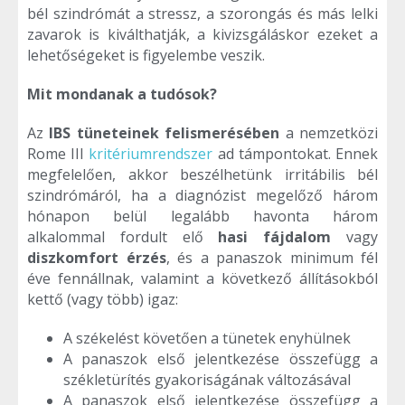
bél szindrómát a stressz, a szorongás és más lelki
zavarok is kiválthatják, a kivizsgáláskor ezeket a
lehetőségeket is figyelembe veszik.
Mit mondanak a tudósok?
Az
IBS tüneteinek felismerésében
a nemzetközi
Rome III
kritériumrendszer
ad támpontokat. Ennek
megfelelően, akkor beszélhetünk irritábilis bél
szindrómáról, ha a diagnózist megelőző három
hónapon belül legalább havonta három
alkalommal fordult elő
h
asi
fájdalom
vagy
diszkomfort érzés
, és a panaszok minimum fél
éve fennállnak, valamint a következő állításokból
kettő (vagy több) igaz:
A székelést követően a tünetek enyhülnek
A panaszok első jelentkezése összefügg a
székletürítés gyakoriságának változásával
A panaszok első jelentkezése összefügg a