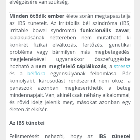
elvégzésére van szükség.
Minden ötödik ember
élete során megtapasztalja
az IBS tüneteit. Az irritábilis bél szindróma (IBS,
irritable bowel syndroma)
funkcionális zavar
,
kialakulásának hétterében nem mutatható ki
konkrét fizikai elváltozás, fertőzés, genetikai
probléma vagy bármilyen más megbetegedés,
megjelenésével ugyanakkor összefüggésbe
hozható a
nem megfelelő táplálkozás
, a
stressz
és a
bélflóra
egyensúlyának felbomlása. Bár
komolyabb károsodást rendszerint nem okoz, a
panaszok azonban megkeseríthetik a beteg
mindennapjait. Van, akinél csak néhány alkalommal,
és rövid ideig jelenik meg, másokat azonban egy
életen át elkísér.
Az IBS tünetei
Felismerését nehezíti, hogy az
IBS tünetei