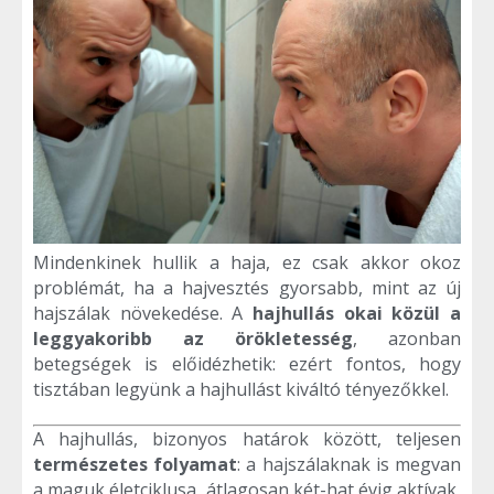
Mindenkinek hullik a haja, ez csak akkor okoz
problémát, ha a hajvesztés gyorsabb, mint az új
hajszálak növekedése. A
hajhullás okai közül a
leggyakoribb az örökletesség
, azonban
betegségek is előidézhetik: ezért fontos, hogy
tisztában legyünk a hajhullást kiváltó tényezőkkel.
A hajhullás, bizonyos határok között, teljesen
természetes folyamat
: a hajszálaknak is megvan
a maguk életciklusa, átlagosan két-hat évig aktívak,