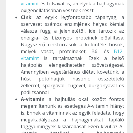
vitamint
és folsavat is, amelyek a hajhagymák
oxigénellátásában vesznek részt.
Cink
: az egyik legfontosabb tápanyag, a
szervezet számos enzimjének helyes kémiai
válasza függ a jelenlététől, ide tartozik az
energia- és bizonyos proteinek előállítása.
Nagyszerű cinkforrások a különféle húsok,
melyek vasat, proteineket, B6- és
B12-
vitamint
is tartalmaznak. Ezek a belső
hajápolás elengedhetetlen szövetségesei.
Amennyiben vegetáriánus diétát követünk, a
húst pótolhatjuk hasonló összetételű
zellerrel, spárgával, fügével, burgonyával és
padlizsánnal.
A-vitamin
: a hajhullás okai között fontos
megemlítenünk az esetleges A-vitamin hiányt
is. Ennek a vitaminnak az egyik feladata, hogy
megakadályozza a hajhagymákat tápláló
faggyúmirigyek kiszáradását. Ezen kívül az A-