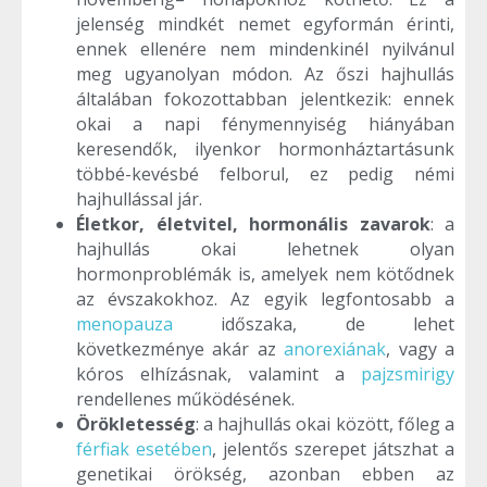
jelenség mindkét nemet egyformán érinti,
ennek ellenére nem mindenkinél nyilvánul
meg ugyanolyan módon. Az őszi hajhullás
általában fokozottabban jelentkezik: ennek
okai a napi fénymennyiség hiányában
keresendők, ilyenkor hormonháztartásunk
többé-kevésbé felborul, ez pedig némi
hajhullással jár.
Életkor, életvitel, hormonális zavarok
: a
hajhullás okai lehetnek olyan
hormonproblémák is, amelyek nem kötődnek
az évszakokhoz. Az egyik legfontosabb a
menopauza
időszaka, de lehet
következménye akár az
anorexiának
, vagy a
kóros elhízásnak, valamint a
pajzsmirigy
rendellenes működésének.
Örökletesség
: a hajhullás okai között, főleg a
férfiak esetében
, jelentős szerepet játszhat a
genetikai örökség, azonban ebben az