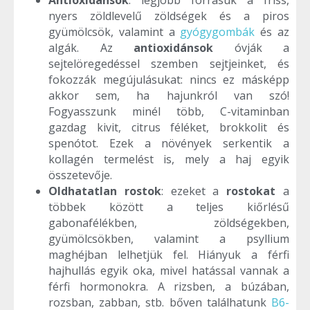
nyers zöldlevelű zöldségek és a piros
gyümölcsök, valamint a
gyógygombák
és az
algák. Az
antioxidánsok
óvják a
sejtelöregedéssel szemben sejtjeinket, és
fokozzák megújulásukat: nincs ez másképp
akkor sem, ha hajunkról van szó!
Fogyasszunk minél több, C-vitaminban
gazdag kivit, citrus féléket, brokkolit és
spenótot. Ezek a növények serkentik a
kollagén termelést is, mely a haj egyik
összetevője.
Oldhatatlan rostok
: ezeket a
rostokat
a
többek között a teljes kiőrlésű
gabonafélékben, zöldségekben,
gyümölcsökben, valamint a psyllium
maghéjban lelhetjük fel. Hiányuk a férfi
hajhullás egyik oka, mivel hatással vannak a
férfi hormonokra. A rizsben, a búzában,
rozsban, zabban, stb. bőven találhatunk
B6-