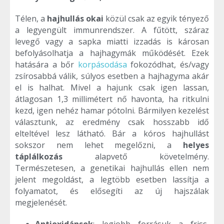
Télen, a
hajhullás okai
közül csak az egyik tényező
a legyengült immunrendszer. A fűtött, száraz
levegő vagy a sapka miatti izzadás is károsan
befolyásolhatja a hajhagymák működését. Ezek
hatására a bőr
korpásodása
fokozódhat, és/vagy
zsírosabbá válik, súlyos esetben a hajhagyma akár
el is halhat. Mivel a hajunk csak igen lassan,
átlagosan 1,3 millimétert nő havonta, ha ritkulni
kezd, igen nehéz hamar pótolni. Bármilyen kezelést
választunk, az eredmény csak hosszabb idő
elteltével lesz látható. Bár a kóros hajhullást
sokszor nem lehet megelőzni, a
helyes
táplálkozás
alapvető követelmény.
Természetesen, a genetikai hajhullás ellen nem
jelent megoldást, a legtöbb esetben lassítja a
folyamatot, és elősegíti az új hajszálak
megjelenését.
Antioxidánsok
: legjobb forrásuk a friss,