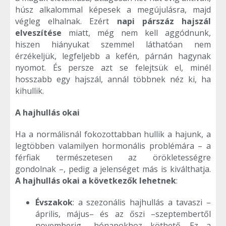
húsz alkalommal képesek a megújulásra, majd
végleg elhalnak. Ezért
napi párszáz hajszál
elveszítése
miatt, még nem kell aggódnunk,
hiszen hiányukat szemmel láthatóan nem
érzékeljük, legfeljebb a kefén, párnán hagynak
nyomot. És persze azt se felejtsük el, minél
hosszabb egy hajszál, annál többnek néz ki, ha
kihullik.
A hajhullás okai
Ha a normálisnál fokozottabban hullik a hajunk, a
legtöbben valamilyen hormonális problémára – a
férfiak természetesen az örökletességre
gondolnak –, pedig a jelenséget más is kiválthatja.
A hajhullás okai a következők lehetnek
:
Évszakok
: a szezonális hajhullás a tavaszi –
április, május– és az őszi –szeptembertől
novemberig– hónapokhoz köthető. Ez a