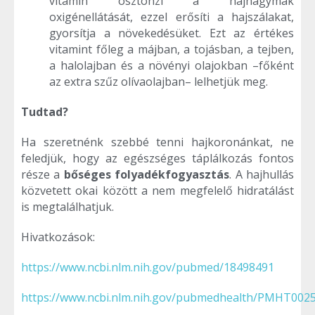
vitamin ösztönzi a hajhagymák
oxigénellátását, ezzel erősíti a hajszálakat,
gyorsítja a növekedésüket. Ezt az értékes
vitamint főleg a májban, a tojásban, a tejben,
a halolajban és a növényi olajokban –főként
az extra szűz olívaolajban– lelhetjük meg.
Tudtad?
Ha szeretnénk szebbé tenni hajkoronánkat, ne
feledjük, hogy az egészséges táplálkozás fontos
része a
bőséges folyadékfogyasztás
. A hajhullás
közvetett okai között a nem megfelelő hidratálást
is megtalálhatjuk.
Hivatkozások:
https://www.ncbi.nlm.nih.gov/pubmed/18498491
https://www.ncbi.nlm.nih.gov/pubmedhealth/PMHT002