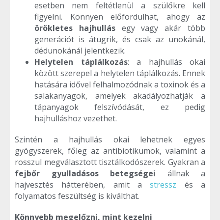
esetben nem feltétlenül a szülőkre kell
figyelni. Könnyen előfordulhat, ahogy az
örökletes hajhullás
egy vagy akár több
generációt is átugrik, és csak az unokánál,
dédunokánál jelentkezik.
Helytelen táplálkozás
: a hajhullás okai
között szerepel a helytelen táplálkozás. Ennek
hatására idővel felhalmozódnak a toxinok és a
salakanyagok, amelyek akadályozhatják a
tápanyagok felszívódását, ez pedig
hajhulláshoz vezethet.
Szintén a hajhullás okai lehetnek egyes
gyógyszerek, főleg az antibiotikumok, valamint a
rosszul megválasztott tisztálkodószerek. Gyakran a
fejbőr gyulladásos betegségei
állnak a
hajvesztés hátterében, amit a
stressz
és a
folyamatos feszültség is kiválthat.
Könnyebb megelőzni, mint kezelni