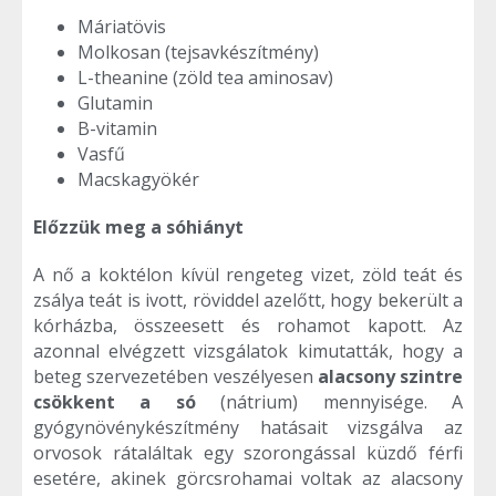
Máriatövis
Molkosan (tejsavkészítmény)
L-theanine (zöld tea aminosav)
Glutamin
B-vitamin
Vasfű
Macskagyökér
Előzzük meg a sóhiányt
A nő a koktélon kívül rengeteg vizet, zöld teát és
zsálya teát is ivott, röviddel azelőtt, hogy bekerült a
kórházba, összeesett és rohamot kapott. Az
azonnal elvégzett vizsgálatok kimutatták, hogy a
beteg szervezetében veszélyesen
alacsony szintre
csökkent a só
(nátrium) mennyisége. A
gyógynövénykészítmény hatásait vizsgálva az
orvosok rátaláltak egy szorongással küzdő férfi
esetére, akinek görcsrohamai voltak az alacsony