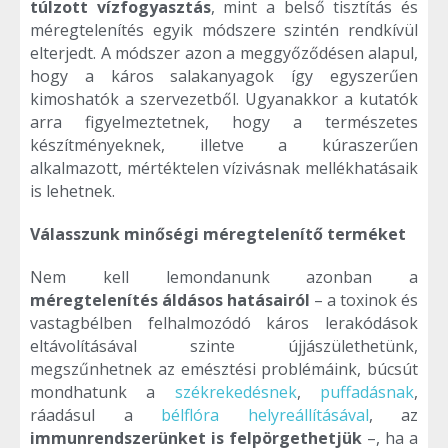
túlzott vízfogyasztás
, mint a belső tisztítás és
méregtelenítés egyik módszere szintén rendkívül
elterjedt. A módszer azon a meggyőződésen alapul,
hogy a káros salakanyagok így egyszerűen
kimoshatók a szervezetből. Ugyanakkor a kutatók
arra figyelmeztetnek, hogy a természetes
készítményeknek, illetve a kúraszerűen
alkalmazott, mértéktelen vízivásnak mellékhatásaik
is lehetnek.
Válasszunk minőségi méregtelenítő terméket
Nem kell lemondanunk azonban a
méregtelenítés áldásos hatásairól
– a toxinok és
vastagbélben felhalmozódó káros lerakódások
eltávolításával szinte újjászülethetünk,
megszűnhetnek az emésztési problémáink, búcsút
mondhatunk a
székrekedésnek
,
puffadásnak
,
ráadásul a
bélflóra helyreállításával
, az
immunrendszerünket is felpörgethetjük
–, ha a