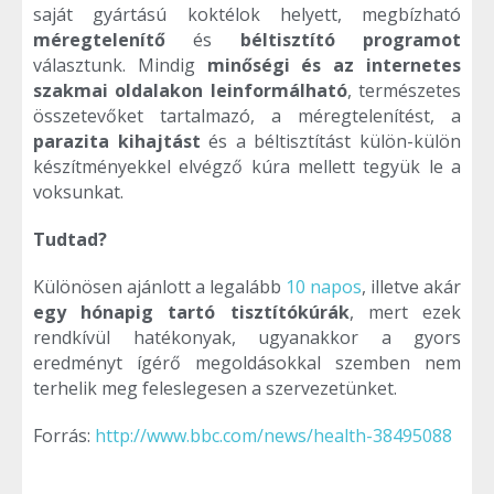
saját gyártású koktélok helyett, megbízható
méregtelenítő
és
béltisztító programot
választunk. Mindig
minőségi és az internetes
szakmai oldalakon leinformálható
, természetes
összetevőket tartalmazó, a méregtelenítést, a
parazita kihajtást
és a béltisztítást külön-külön
készítményekkel elvégző kúra mellett tegyük le a
voksunkat.
Tudtad?
Különösen ajánlott a legalább
10 napos
, illetve akár
egy hónapig tartó tisztítókúrák
, mert ezek
rendkívül hatékonyak, ugyanakkor a gyors
eredményt ígérő megoldásokkal szemben nem
terhelik meg feleslegesen a szervezetünket.
Forrás:
http://www.bbc.com/news/health-38495088