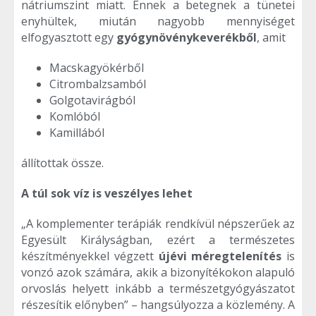
nátriumszint miatt. Ennek a betegnek a tünetei
enyhültek, miután nagyobb mennyiséget
elfogyasztott egy
gyógynövénykeverékből
, amit
Macskagyökérből
Citrombalzsamból
Golgotavirágból
Komlóból
Kamillából
állítottak össze.
A túl sok víz is veszélyes lehet
„A komplementer terápiák rendkívül népszerűek az
Egyesült Királyságban, ezért a természetes
készítményekkel végzett
újévi méregtelenítés
is
vonzó azok számára, akik a bizonyítékokon alapuló
orvoslás helyett inkább a természetgyógyászatot
részesítik előnyben” – hangsúlyozza a közlemény. A