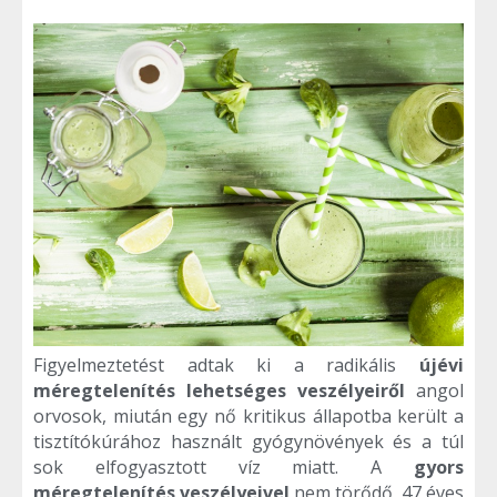
Figyelmeztetést adtak ki a radikális
újévi
méregtelenítés lehetséges veszélyeiről
angol
orvosok, miután egy nő kritikus állapotba került a
tisztítókúrához használt gyógynövények és a túl
sok elfogyasztott víz miatt. A
gyors
méregtelenítés veszélyeivel
nem törődő, 47 éves