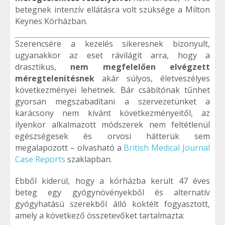
betegnek intenzív ellátásra volt szüksége a Milton
Keynes Kórházban.
Szerencsére a kezelés sikeresnek bizonyult,
ugyanakkor az eset rávilágít arra, hogy a
drasztikus,
nem megfelelően elvégzett
méregtelenítésnek
akár súlyos, életveszélyes
következményei lehetnek. Bár csábítónak tűnhet
gyorsan megszabadítani a szervezetünket a
karácsony nem kívánt következményeitől, az
ilyenkor alkalmazott módszerek nem feltétlenül
egészségesek és orvosi hátterük sem
megalapozott – olvasható a
British Medical Journal
Case Reports
szaklapban.
Ebből kiderül, hogy a kórházba került 47 éves
beteg egy gyógynövényekből és alternatív
gyógyhatású szerekből álló koktélt fogyasztott,
amely a következő összetevőket tartalmazta: