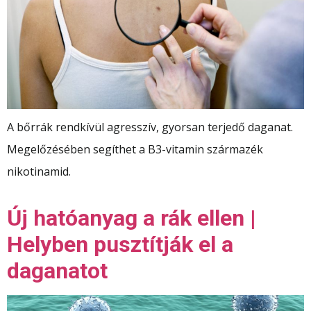
A bőrrák rendkívül agresszív, gyorsan terjedő daganat.
Megelőzésében segíthet a B3-vitamin származék
nikotinamid.
Új hatóanyag a rák ellen |
Helyben pusztítják el a
daganatot