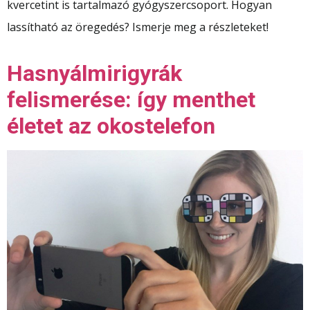
kvercetint is tartalmazó gyógyszercsoport. Hogyan
lassítható az öregedés? Ismerje meg a részleteket!
Hasnyálmirigyrák
felismerése: így menthet
életet az okostelefon