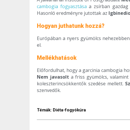
cambogia fogyasztása
a zsírban gazdag é
Hasonló eredményre jutottak az
Igbinedi
Hogyan juthatunk hozzá?
Európában a nyers gyümölcs nehezebben e
el.
Mellékhatások
Előfordulhat, hogy a garcinia cambogia hos
Nem javasolt
a friss gyümölcs, valamint 
koleszterincsökkentők szedése mellett.
Sz
szenvedők.
Témák:
Diéta-fogyókúra