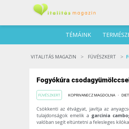
TÉMÁINK
TERMÉSZ
>
>
VITALITÁS MAGAZIN
FÜVÉSZKERT
F
Fogyókúra csodagyümölccsel 
FÜVÉSZKERT
KOPRIVANECZ MAGDOLNA
DIE
Csökkenti az étvágyat, javítja az anyagcs
tulajdonságok emelik a
garcinia camb
valóban segít eltüntetni a felesleges kilóka