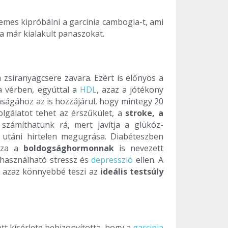
emes kipróbálni a garcinia cambogia-t, ami
i a már kialakult panaszokat.
 zsíranyagcsere zavara. Ezért is előnyös a
a vérben, egyúttal a
HDL
, azaz a jótékony
onságához az is hozzájárul, hogy mintegy 20
zolgálatot tehet az érszűkület, a
stroke, a
zámíthatunk rá, mert javítja a glükóz-
ek utáni hirtelen megugrása. Diabéteszben
ozza a
boldogsághormonnak
is nevezett
 használható stressz és
depresszió
ellen. A
t, azaz könnyebbé teszi az
ideális testsúly
t kísérlete bebizonyította, hogy a
garcinia