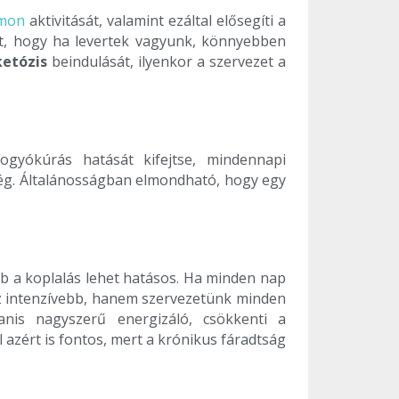
rmon
aktivitását, valamint ezáltal elősegíti a
ott, hogy ha levertek vagyunk, könnyebben
ketózis
beindulását, ilyenkor a szervezet a
gyókúrás hatását kifejtse, mindennapi
ég. Általánosságban elmondható, hogy egy
bb a koplalás lehet hatásos. Ha minden nap
z intenzívebb, hanem szervezetünk minden
nis nagyszerű energizáló, csökkenti a
 azért is fontos, mert a krónikus fáradtság