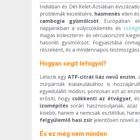
Indiában és Dél-Kelet-Ázsiában évszázadok
problémák kezelésére,
hasmenés
ellen é
cambogia gyümölcsöt
. Európában el
napjainkban a súlycsökkentés és
zsírég
magas koleszterin- és vércukorszint kiegés
hasonló gyümölcsöt. Fogyasztása önmag
részeként, és a mindennapos testmozgássa
Hogyan segít lefogyni?
Létezik egy
ATP-citrát liáz nevű enzim
,
zsírpárnák kialakulásához is hozzájáru
egyedülálló módon, pontosan ezt az enzim
erősíti, hogy
csökkenti az étvágyat
, é
izomépítés
során hasznosuljanak, azaz i
kisebb, hanem a nemcsak esztétikai, han
felgyülemlő hasi zsír
jelentősen növeli a
És ez még nem minden