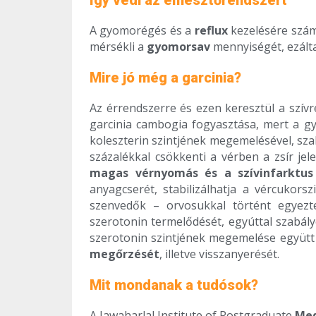
Így védi az emésztőrendszert
A gyomorégés és a
reflux
kezelésére számo
mérsékli a
gyomorsav
mennyiségét, ezáltal
Mire jó még a garcinia?
Az érrendszerre és ezen keresztül a szívr
garcinia cambogia fogyasztása, mert a 
koleszterin szintjének megemelésével, szab
százalékkal csökkenti a vérben a zsír jel
magas vérnyomás és a szívinfarktus
anyagcserét, stabilizálhatja a vércukors
szenvedők – orvosukkal történt egyezt
szerotonin termelődését, egyúttal szabál
szerotonin szintjének megemelése együtt 
megőrzését
, illetve visszanyerését.
Mit mondanak a tudósok?
A Jawaharlal Institute of Postgraduate
Med