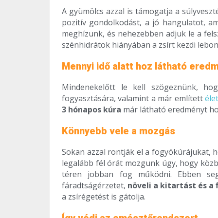
A gyümölcs azzal is támogatja a súlyveszt
pozitív gondolkodást, a jó hangulatot, a
meghízunk, és nehezebben adjuk le a felsz
szénhidrátok hiányában a zsírt kezdi lebo
Mennyi idő alatt hoz látható ered
Mindenekelőtt le kell szögeznünk, ho
fogyasztására, valamint a már említett
éle
3 hónapos kúra
már látható eredményt ho
Könnyebb vele a mozgás
Sokan azzal rontják el a fogyókúrájukat, 
legalább fél órát mozgunk úgy, hogy köz
téren jobban fog működni. Ebben segí
fáradtságérzetet,
növeli a kitartást és a
a zsírégetést is gátolja.