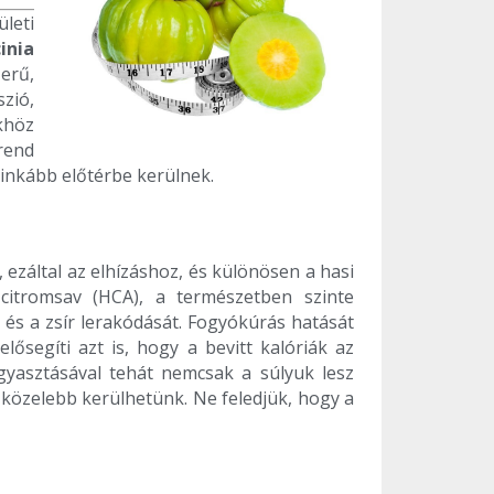
leti
inia
erű,
zió,
ökhöz
rend
inkább előtérbe kerülnek.
, ezáltal az elhízáshoz, és különösen a hasi
-citromsav (HCA), a természetben szinte
és a zsír lerakódását. Fogyókúrás hatását
lősegíti azt is, hogy a bevitt kalóriák az
gyasztásával tehát nemcsak a súlyuk lesz
 közelebb kerülhetünk. Ne feledjük, hogy a