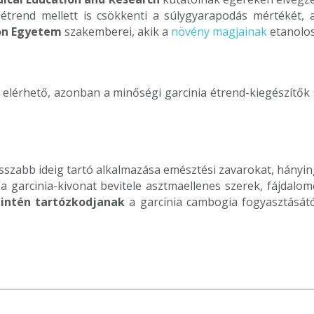
trend mellett is csökkenti a súlygyarapodás mértékét, a 
on Egyetem
szakemberei, akik a
növény magjainak
etanolos
lérhető, azonban a minőségi garcinia étrend-kiegészítők
szabb ideig tartó alkalmazása emésztési zavarokat, hányinger
a garcinia-kivonat bevitele asztmaellenes szerek, fájdalomcs
intén tartózkodjanak
a garcinia cambogia fogyasztását