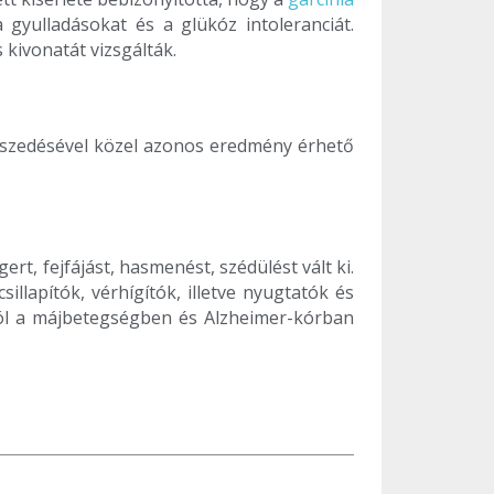
gyulladásokat és a glükóz intoleranciát.
 kivonatát vizsgálták.
 szedésével közel azonos eredmény érhető
t, fejfájást, hasmenést, szédülést vált ki.
illapítók, vérhígítók, illetve nyugtatók és
ól a májbetegségben és Alzheimer-kórban