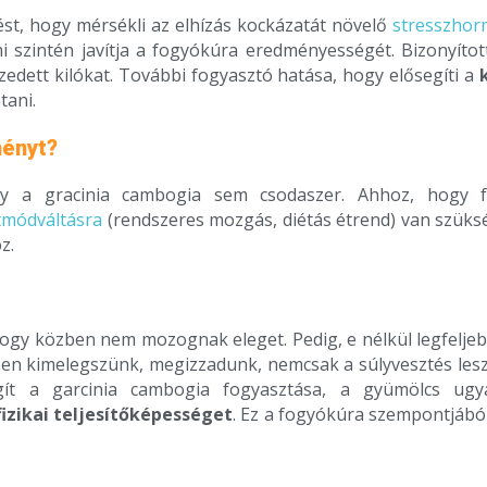
ést, hogy mérsékli az elhízás kockázatát növelő
stresszho
mi szintén javítja a fogyókúra eredményességét. Bizonyít
edett kilókat. További fogyasztó hatása, hogy elősegíti a
ntani.
ményt?
gy a gracinia cambogia sem csodaszer. Ahhoz, hogy fo
tmódváltásra
(rendszeres mozgás, diétás étrend) van szüks
z.
hogy közben nem mozognak eleget. Pedig, e nélkül legfelje
ben kimelegszünk, megizzadunk, nemcsak a súlyvesztés les
t a garcinia cambogia fogyasztása, a gyümölcs ugya
 fizikai teljesítőképességet
. Ez a fogyókúra szempontjából