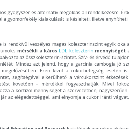
s gyógyszer és alternatív megoldás áll rendelkezésre. Érd
 a gyomorfekély kialakulását is késlelteti, illetve enyhíthet
e is rendkívül veszélyes magas koleszterinszint egyik oka a
gyümölcs
mérsékli a káros
LDL koleszterin
mennyiségét
ályozza az összkoleszterin-szintet. Szív- és érvédő tulajd
enlétét. Mindez azt jelenti, hogy a garcinia cambogia jó s
megelőzésében. Ezen kívül a cukorbetegség esetén is s
zintet, segítségével elkerülhető a vércukorszint étkezés
etést követően – mértékkel fogyaszthatják. Mivel fok
yozza a kortizol mennyiségét a szervezetben, nagyszerűen
jár az elégedettséggel, ami elnyomja a cukor iránti vágya
ical Education and Research
kutatóinak egereken elvégzet