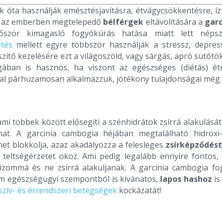
 óta használják emésztésjavításra, étvágycsökkentésre, ízü
s az emberben megtelepedő
bélférgek
eltávolítására a
garc
őször kimagasló fogyókúrás hatása miatt lett népsz
etés
mellett egyre többször használják a stressz, depress
zítő kezelésére ezt a világoszöld, vagy sárgás, apró sütőt
ában is hasznos, ha viszont az egészséges (diétás) ét
l párhuzamosan alkalmazzuk, jótékony tulajdonságai még 
 ami többek között elősegíti a szénhidrátok zsírrá alakulását
lhat. A garcinia cambogia héjában megtalálható hidroxi
et blokkolja, azaz akadályozza a felesleges
zsírképződést
s teltségérzetet okoz. Ami pedig legalább ennyire fontos, e
zommá és ne zsírrá alakuljanak. A garcinia cambogia fo
em egészségügyi szempontból is kívánatos,
lapos hashoz
is
szív- és érrendszeri betegségek
kockázatát!