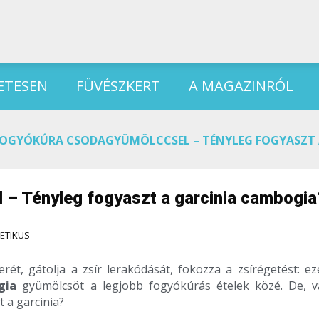
ETESEN
FÜVÉSZKERT
A MAGAZINRÓL
OGYÓKÚRA CSODAGYÜMÖLCCSEL – TÉNYLEG FOGYASZT 
– Tényleg fogyaszt a garcinia cambogia
TETIKUS
erét, gátolja a zsír lerakódását, fokozza a zsírégetést: e
ogia
gyümölcsöt a legjobb fogyókúrás ételek közé. De, v
t a garcinia?