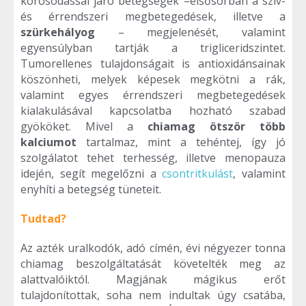
korosodással járó betegségek –elsősorban a szív-
és érrendszeri megbetegedések, illetve a
szürkehályog
– megjelenését, valamint
egyensúlyban tartják a trigliceridszintet.
Tumorellenes tulajdonságait is antioxidánsainak
köszönheti, melyek képesek megkötni a rák,
valamint egyes érrendszeri megbetegedések
kialakulásával kapcsolatba hozható szabad
gyököket. Mivel a
chiamag ötször több
kalciumot
tartalmaz, mint a tehéntej, így jó
szolgálatot tehet terhesség, illetve menopauza
idején, segít megelőzni a
csontritkulást
, valamint
enyhíti a betegség tüneteit.
Tudtad?
Az azték uralkodók, adó címén, évi négyezer tonna
chiamag beszolgáltatását követelték meg az
alattvalóiktól. Magjának mágikus erőt
tulajdonítottak, soha nem indultak úgy csatába,