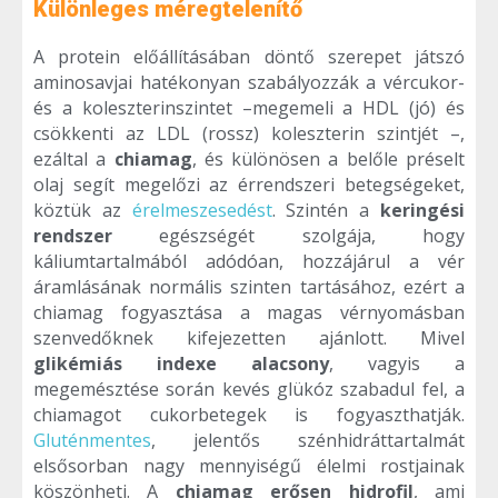
Különleges méregtelenítő
A protein előállításában döntő szerepet játszó
aminosavjai hatékonyan szabályozzák a vércukor-
és a koleszterinszintet –megemeli a HDL (jó) és
csökkenti az LDL (rossz) koleszterin szintjét –,
ezáltal a
chiamag
, és különösen a belőle préselt
olaj segít megelőzi az érrendszeri betegségeket,
köztük az
érelmeszesedést
. Szintén a
keringési
rendszer
egészségét szolgája, hogy
káliumtartalmából adódóan, hozzájárul a vér
áramlásának normális szinten tartásához, ezért a
chiamag fogyasztása a magas vérnyomásban
szenvedőknek kifejezetten ajánlott. Mivel
glikémiás indexe alacsony
, vagyis a
megemésztése során kevés glükóz szabadul fel, a
chiamagot cukorbetegek is fogyaszthatják.
Gluténmentes
, jelentős szénhidráttartalmát
elsősorban nagy mennyiségű élelmi rostjainak
köszönheti. A
chiamag
erősen hidrofil
, ami