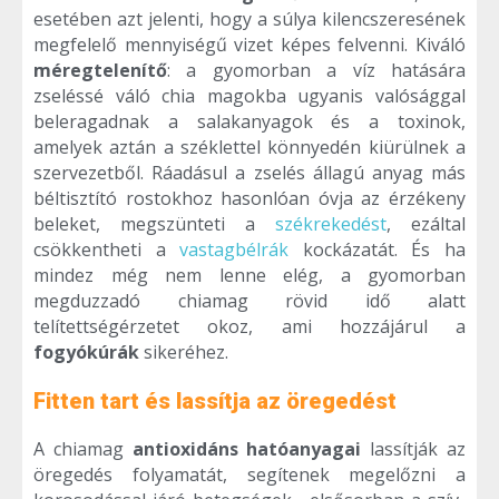
esetében azt jelenti, hogy a súlya kilencszeresének
megfelelő mennyiségű vizet képes felvenni. Kiváló
méregtelenítő
: a gyomorban a víz hatására
zseléssé váló chia magokba ugyanis valósággal
beleragadnak a salakanyagok és a toxinok,
amelyek aztán a széklettel könnyedén kiürülnek a
szervezetből. Ráadásul a zselés állagú anyag más
béltisztító rostokhoz hasonlóan óvja az érzékeny
beleket, megszünteti a
székrekedést
, ezáltal
csökkentheti a
vastagbélrák
kockázatát. És ha
mindez még nem lenne elég, a gyomorban
megduzzadó chiamag rövid idő alatt
telítettségérzetet okoz, ami hozzájárul a
fogyókúrák
sikeréhez.
Fitten tart és lassítja az öregedést
A chiamag
antioxidáns hatóanyagai
lassítják az
öregedés folyamatát, segítenek megelőzni a