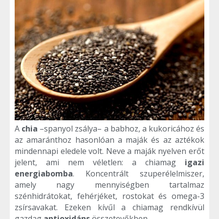
A
chia
–spanyol zsálya– a babhoz, a kukoricához és
az amaránthoz hasonlóan a maják és az aztékok
mindennapi eledele volt. Neve a maják nyelven erőt
jelent, ami nem véletlen: a chiamag
igazi
energiabomba
. Koncentrált szuperélelmiszer,
amely nagy mennyiségben tartalmaz
szénhidrátokat, fehérjéket, rostokat és omega-3
zsírsavakat. Ezeken kívűl a chiamag rendkívül
gazdag
antioxidáns
összetevőkben.