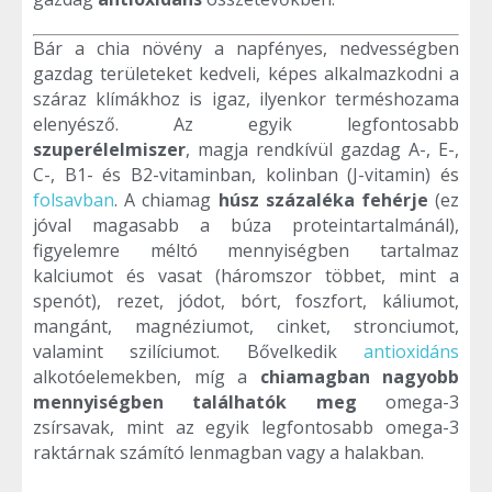
Bár a chia növény a napfényes, nedvességben
gazdag területeket kedveli, képes alkalmazkodni a
száraz klímákhoz is igaz, ilyenkor terméshozama
elenyésző. Az egyik legfontosabb
szuperélelmiszer
, magja rendkívül gazdag A-, E-,
C-, B1- és B2-vitaminban, kolinban (J-vitamin) és
folsavban
. A chiamag
húsz százaléka fehérje
(ez
jóval magasabb a búza proteintartalmánál),
figyelemre méltó mennyiségben tartalmaz
kalciumot és vasat (háromszor többet, mint a
spenót), rezet, jódot, bórt, foszfort, káliumot,
mangánt, magnéziumot, cinket, stronciumot,
valamint szilíciumot. Bővelkedik
antioxidáns
alkotóelemekben, míg a
chiamagban nagyobb
mennyiségben találhatók meg
omega-3
zsírsavak, mint az egyik legfontosabb omega-3
raktárnak számító lenmagban vagy a halakban.