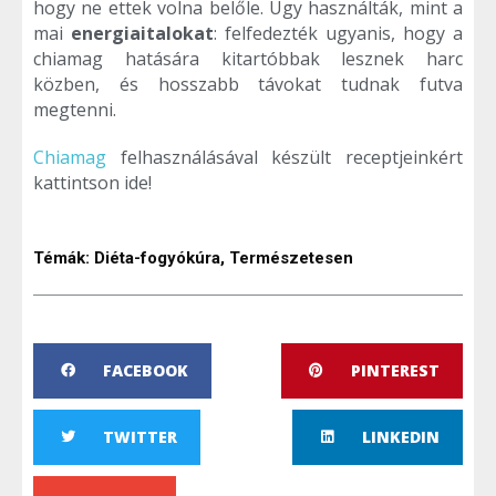
hogy ne ettek volna belőle. Úgy használták, mint a
mai
energiaitalokat
: felfedezték ugyanis, hogy a
chiamag hatására kitartóbbak lesznek harc
közben, és hosszabb távokat tudnak futva
megtenni.
Chiamag
felhasználásával készült receptjeinkért
kattintson ide!
Témák:
Diéta-fogyókúra
,
Természetesen
FACEBOOK
PINTEREST
TWITTER
LINKEDIN