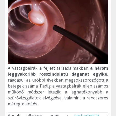
A vastagbélrák a fejlett társadalmakban
a három
leggyakoribb rosszindulatú daganat egyike
,
ráadásul az utóbbi években megsokszorozódott a
betegek száma. Pedig a vastagbélrák ellen számos
működő módszer létezik: a leghatékonyabb a
szűrővizsgálatok elvégzése, valamint a rendszeres
méregtelenítés.
Annak ellenére, hogy a
vastagbélrák
a