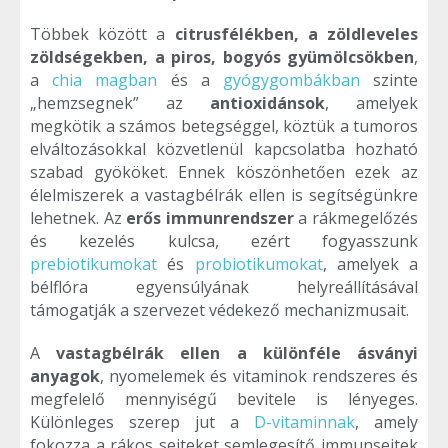
Többek között a
citrusfélékben, a zöldleveles
zöldségekben, a piros, bogyós gyümölcsökben
,
a
chia magban
és a
gyógygombákban
szinte
„hemzsegnek” az
antioxidánsok
, amelyek
megkötik a számos betegséggel, köztük a tumoros
elváltozásokkal közvetlenül kapcsolatba hozható
szabad gyököket. Ennek köszönhetően ezek az
élelmiszerek a vastagbélrák ellen is segítségünkre
lehetnek. Az
erős immunrendszer
a rákmegelőzés
és kezelés kulcsa, ezért fogyasszunk
prebiotikumokat
és
probiotikumokat
, amelyek a
bélflóra egyensúlyának helyreállításával
támogatják a szervezet védekező mechanizmusait.
A
vastagbélrák ellen a különféle ásványi
anyagok
, nyomelemek és vitaminok rendszeres és
megfelelő mennyiségű bevitele is lényeges.
Különleges szerep jut a
D-vitaminnak
, amely
fokozza a rákos sejteket semlegesítő immunsejtek