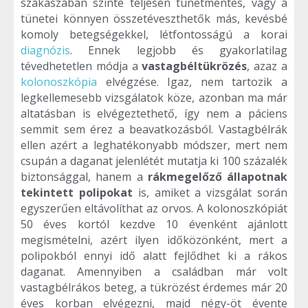
szakaszában szinte teljesen tünetmentes, vagy a
tünetei könnyen összetéveszthetők más, kevésbé
komoly betegségekkel, létfontosságú a korai
diagnózis
. Ennek legjobb és gyakorlatilag
tévedhetetlen módja a
vastagbéltükrözés
, azaz a
kolonoszkópia
elvégzése. Igaz, nem tartozik a
legkellemesebb vizsgálatok köze, azonban ma már
altatásban is elvégeztethető, így nem a páciens
semmit sem érez a beavatkozásból. Vastagbélrák
ellen azért a leghatékonyabb módszer, mert nem
csupán a daganat jelenlétét mutatja ki 100 százalék
biztonsággal, hanem a
rákmegelőző állapotnak
tekintett polipokat
is, amiket a vizsgálat során
egyszerűen eltávolíthat az orvos. A kolonoszkópiát
50 éves kortól kezdve 10 évenként ajánlott
megismételni, azért ilyen időközönként, mert a
polipokból ennyi idő alatt fejlődhet ki a rákos
daganat. Amennyiben a családban már volt
vastagbélrákos beteg, a tükrözést érdemes már 20
éves korban elvégezni, majd négy-öt évente