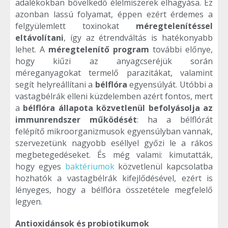
adalékokban bővelkedő élelmiszerek elhagyása. Ez
azonban lassú folyamat, éppen ezért érdemes a
felgyülemlett toxinokat
méregtelenítéssel
eltávolítani
, így az étrendváltás is hatékonyabb
lehet. A
méregtelenítő program
további előnye,
hogy kiűzi az anyagcseréjük során
méreganyagokat termelő parazitákat, valamint
segít helyreállítani a
bélflóra
egyensúlyát. Utóbbi a
vastagbélrák elleni küzdelemben azért fontos, mert
a
bélflóra állapota közvetlenül befolyásolja az
immunrendszer működését
: ha a bélflórát
felépítő mikroorganizmusok egyensúlyban vannak,
szervezetünk nagyobb eséllyel győzi le a rákos
megbetegedéseket. És még valami: kimutatták,
hogy egyes
baktériumok
közvetlenül kapcsolatba
hozhatók a vastagbélrák kifejlődésével, ezért is
lényeges, hogy a bélflóra összetétele megfelelő
legyen.
Antioxidánsok és probiotikumok