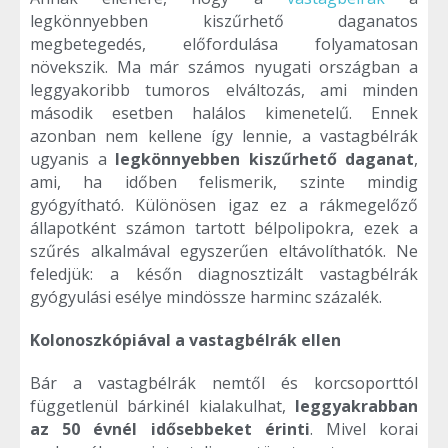
legkönnyebben kiszűrhető daganatos
megbetegedés, előfordulása folyamatosan
növekszik. Ma már számos nyugati országban a
leggyakoribb tumoros elváltozás, ami minden
második esetben halálos kimenetelű. Ennek
azonban nem kellene így lennie, a vastagbélrák
ugyanis a
legkönnyebben kiszűrhető daganat
,
ami, ha időben felismerik, szinte mindig
gyógyítható. Különösen igaz ez a rákmegelőző
állapotként számon tartott bélpolipokra, ezek a
szűrés alkalmával egyszerűen eltávolíthatók. Ne
feledjük: a későn diagnosztizált vastagbélrák
gyógyulási esélye mindössze harminc százalék.
Kolonoszkópiával a vastagbélrák ellen
Bár a vastagbélrák nemtől és korcsoporttól
függetlenül bárkinél kialakulhat,
leggyakrabban
az 50 évnél idősebbeket érinti
. Mivel korai