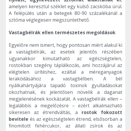
amelyen keresztül széklet egy külső zacskóba ürül.
A felépülés után a betegek 80-90 százalékánál a
sztóma véglegesen megszüntethető.
Vastagbélrák ellen természetes megoldások
Egyelőre nem ismert, hogy pontosan miért alakul ki
a vastagbélrák, az esetek jelentős részében
ugyanakkor kimutatható az egészségtelen,
rostokban szegény táplálkozás, ami hozzájárul az
elégtelen ürítéshez, ezáltal a méreganyagok
lerakódásához a vastagbélben. A bél
nyálkahártyájára tapadó toxinok gyulladásokat
okozhatnak, és jelentősen növelik a daganat
megjelenésének kockázatát. A vastagbélrák ellen –
legalábbis a megelőzésre – ezért alkalmazható
sikeresen az étrendváltás, a
rostok fokozott
bevitele
és az egészségtelen étrend, elsősorban a
finomított fehércukor, az állati zsírok és az