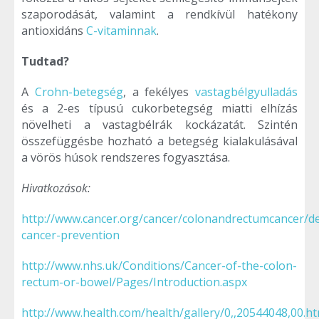
szaporodását, valamint a rendkívül hatékony
antioxidáns
C-vitaminnak
.
Tudtad?
A
Crohn-betegség
, a fekélyes
vastagbélgyulladás
és a 2-es típusú cukorbetegség miatti elhízás
növelheti a vastagbélrák kockázatát. Szintén
összefüggésbe hozható a betegség kialakulásával
a vörös húsok rendszeres fogyasztása.
Hivatkozások:
http://www.cancer.org/cancer/colonandrectumcancer/det
cancer-prevention
http://www.nhs.uk/Conditions/Cancer-of-the-colon-
rectum-or-bowel/Pages/Introduction.aspx
http://www.health.com/health/gallery/0,,20544048,00.ht