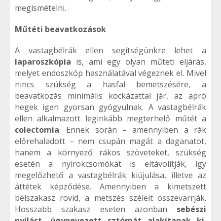
megismételni.
Műtéti beavatkozások
A vastagbélrák ellen segítségünkre lehet a
laparoszkópia
is, ami egy olyan műteti eljárás,
melyet endoszkóp használatával végeznek el. Mivel
nincs szükség a hasfal bemetszésére, a
beavatkozás minimális kockázattal jár, az apró
hegek igen gyorsan gyógyulnak. A vastagbélrák
ellen alkalmazott leginkább megterhelő műtét a
colectomia
. Ennek során – amennyiben a rák
előrehaladott – nem csupán magát a daganatot,
hanem a környező rákos szöveteket, szükség
esetén a nyirokcsomókat is eltávolítják, így
megelőzhető a vastagbélrák kiújulása, illetve az
áttétek képződése. Amennyiben a kimetszett
bélszakasz rövid, a metszés széleit összevarrják.
Hosszabb szakasz eseten azonban
sebészi
nyílást, úgynevezett sztómát alakítanak ki
,