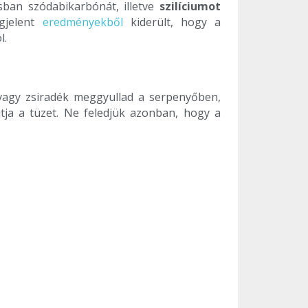
sban szódabikarbónát, illetve
szilíciumot
egjelent
eredményekből
kiderült, hogy a
l.
j vagy zsiradék meggyullad a serpenyőben,
jtja a tüzet. Ne feledjük azonban, hogy a