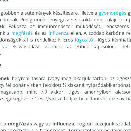
gtöbben a sütemények készítésére, illetve a
gyomorégés
g
dolnak. Pedig ennél lényegesen sokoldalúbb, tulajdonké
ek
. Fokozza az immunrendszer működését, rendszeres
ünk a
megfázás
és az
influenza
ellen. A szódabikarbóna r
ajdonságokkal is rendelkezik. Erős
lúgosító
–lúgos kémhatá
i az elsavasodást, valamint az ehhez kapcsolódó bet
.
?
ének
helyreállítására (vagy meg akarjuk tartani az egész
y fél pohár vízben feloldott ¼ kiskanálnyi szódabikarbónat.
agasabb, mint 7,0 akkor lúgos, amennyiben alacson
segítségével 7,1 es 7,5 közé tudjuk beállítani vérünk sav-bá
nk a
megfázás
vagy az
influenza
, rögtön kezdjünk szóda
ában elfojthatjuk a betegséget. Természetesen ne feledkezz