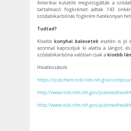
Amerikai kutatók megvizsgálták a szód
tartalmazó fogkrémet adtak 143 önként
szódabikarbónás fogkrém hatékonyan fehérít
Tudtad?
Kisebb
konyhai balesetek
esetén is jó 
azonnal kapcsoljuk ki alatta a lángot, é
szódabikarbóna valóban csak a
kisebb lá
Hivatkozások:
https://pubchem.ncbi.nlm.nih.gov/compou
http://www.ncbi.nlm.nih.gov/pubmedheal
http://www.ncbi.nlm.nih.gov/pubmedheal