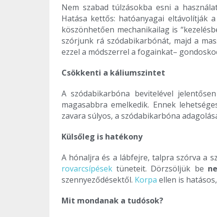
Nem szabad túlzásokba esni a használat
Hatása kettős: hatóanyagai eltávolítják 
köszönhetően mechanikailag is “kezelésbe
szórjunk rá szódabikarbónát, majd a mas
ezzel a módszerrel a fogainkat– gondosko
Csökkenti a káliumszintet
A szódabikarbóna bevitelével jelentőse
magasabbra emelkedik. Ennek lehetsége
zavara súlyos, a szódabikarbóna adagolását
Külsőleg is hatékony
A hónaljra és a lábfejre, talpra szórva a 
rovarcsípések
tüneteit. Dörzsöljük be
ne
szennyeződésektől.
Korpa
ellen is hatásos
Mit mondanak a tudósok?