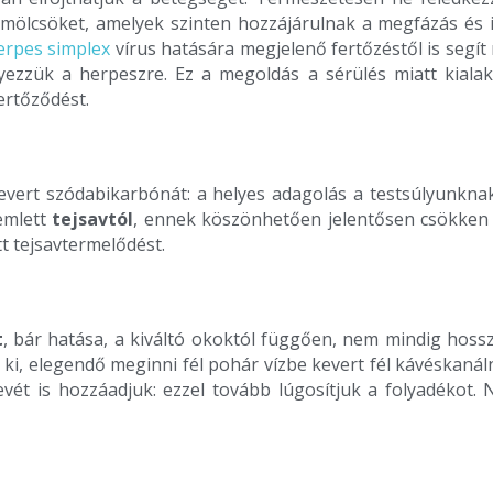
ümölcsöket, amelyek szinten hozzájárulnak a megfázás és in
erpes simplex
vírus hatására megjelenő fertőzéstől is segí
lyezzük a herpeszre. Ez a megoldás a sérülés miatt kiala
fertőződést.
evert szódabikarbónát: a helyes adagolás a testsúlyunkna
emlett
tejsavtól
, ennek köszönhetően jelentősen csökken a
t tejsavtermelődést.
t
, bár hatása, a kiváltó okoktól függően, nem mindig hoss
a ki, elegendő meginni fél pohár vízbe kevert fél kávéskanál
 levét is hozzáadjuk: ezzel tovább lúgosítjuk a folyadéko