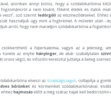
ával, azonban annyi biztos, hogy a szódabikarbóna kit
a fogzománcról a nem kívánt, főként ételek és italok miatt
 veszi”, szó szerint
ledörgöli
az elszíneződéseket. Ehhez 
szát használjuk úgy mint a fogkrémet. A művelet után –l
djuk arról, hogy nem maradjon szódabikarbóna a fogainkon
n csökkenthető a hiperkalemia, vagyis az a jelenség, 
s tünete az enyhe
hányinger
, de akár szabálytalan
szív
 orvos végzi, és infúzión keresztül juttatja a beteg szervez
szódabikarbóna elveszi az
izzadságszagot
, csillapítja a gom
dves bőrünket
és körmeinket szódabikarbónával, kivál
, ehhez
hajmosás
előtt a még száraz hajat kell bedörzsölni v