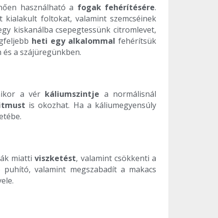
űnően használható a
fogak fehérítésére
.
 kialakult foltokat, valamint szemcséinek
egy kiskanálba csepegtessünk citromlevet,
egfeljebb
heti egy alkalommal
fehérítsük
 és a szájüregünkben.
amikor a vér
káliumszintje
a normálisnál
ritmust
is okozhat. Ha a káliumegyensúly
etébe.
bák miatti
viszketést
, valamint csökkenti a
ó puhító, valamint megszabadít a makacs
ele.