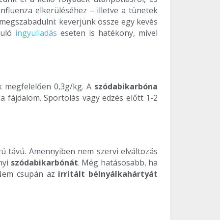
fluenza elkerüléséhez – illetve a tünetek
t megszabadulni: keverjünk össze egy kevés
kuló
íngyulladás
eseten is hatékony, mivel
k megfelelően 0,3g/kg. A
szódabikarbóna
 fájdalom. Sportolás vagy edzés előtt 1-2
zú távú. Amennyiben nem szervi elváltozás
nyi
szódabikarbónát
. Még hatásosabb, ha
t. Nem csupán az
irritált bélnyálkahártyát