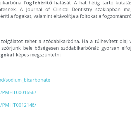
abikarbóna
fogfehérítő
hatását. A hat hétig tartó kutatá
esnek. A Journal of Clinical Dentistry szaklapban m
i a fogakat, valamint eltávolítja a foltokat a fogzománcró
szolgálatot tehet a szódabikarbóna. Ha a túlhevített ola
s szórjunk bele bőségesen szódabikarbónát: gyorsan elfo
ngokat
képes megszüntetni.
nd/sodium_bicarbonate
th/PMHT0001656/
th/PMHT0012146/