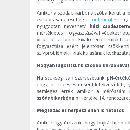
Amikor a szódabikarbóna szóba kerül, a le
csillapítására, esetleg a
fogfehérítésre
gon
nyugodtan nevezhető
házi csodaszern
mértékletes– fogyasztásával védekezhet
vírusölő, valamint kiváló fertőtlenítő tul
fogyasztása ezért jelentősen csökkent
szívproblémák– kialakulásának kockázatát
Hogyan lúgosítsunk szódabikarbónával
Ha szükség van szervezetünk
pH-érték
éhgyomorra és esténként lefekvés előtt, eg
semleges érték: amikor a mérőszám m
szódabikarbóna
pH-értéke 14, rendszeres 
Megfázás és herpesz ellen is hatásos
Amikor úgy érezzük, hogy bujkál bennü
kiváló vírusölő, segítségével még csíráj