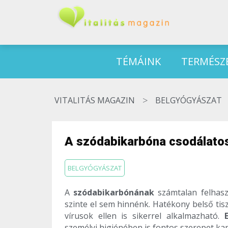
TÉMÁINK
TERMÉSZ
>
VITALITÁS MAGAZIN
BELGYÓGYÁSZAT
A szódabikarbóna csodálatos
BELGYÓGYÁSZAT
A
szódabikarbónának
számtalan felhaszn
szinte el sem hinnénk. Hatékony belső ti
vírusok ellen is sikerrel alkalmazható.
személyi higiénében is fontos szerepet ka