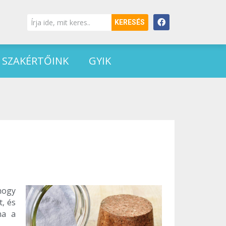
KERESÉS
SZAKÉRTŐINK
GYIK
hogy
, és
na a