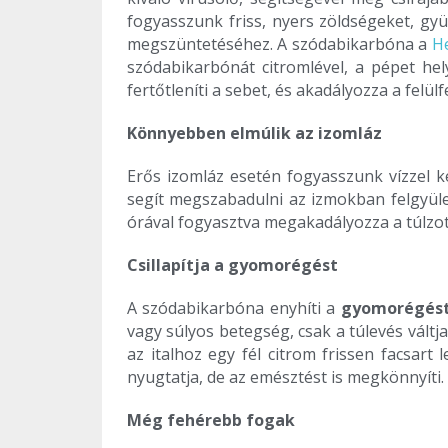
fogyasszunk friss, nyers zöldségeket, gy
megszüntetéséhez. A szódabikarbóna a
H
szódabikarbónát citromlével, a pépet he
fertőtleníti a sebet, és akadályozza a felül
Könnyebben elmúlik az izomláz
Erős izomláz esetén fogyasszunk vízzel k
segít megszabadulni az izmokban felgyül
órával fogyasztva megakadályozza a túlzot
Csillapítja a gyomorégést
A szódabikarbóna enyhíti a
gyomorégés
vagy súlyos betegség, csak a túlevés váltj
az italhoz egy fél citrom frissen facsart
nyugtatja, de az emésztést is megkönnyíti.
Még fehérebb fogak