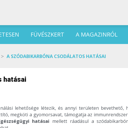
ETESEN
FÜVÉSZKERT
A MAGAZINRÓL
>
A SZÓDABIKARBÓNA CSODÁLATOS HATÁSAI
 hatásai
álási lehetősége létezik, és annyi területen bevethető, 
sztító, megköti a gyomorsavat, támogatja az immunrendszert
Egészségügyi hatásai
mellett ráadásul a szódabikarbó
phat.