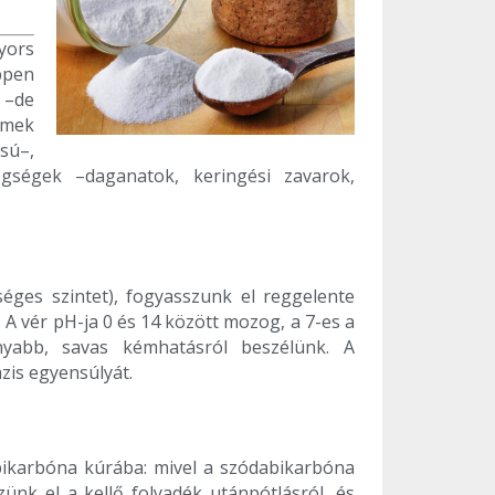
yors
ppen
 –de
emek
sú–,
egségek –daganatok, keringési zavarok,
séges szintet), fogyasszunk el reggelente
 A vér pH-ja 0 és 14 között mozog, a 7-es a
yabb, savas kémhatásról beszélünk. A
zis egyensúlyát.
bikarbóna kúrába: mivel a szódabikarbóna
ünk el a kellő folyadék utánpótlásról, és