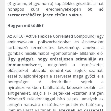
(3 gramm, éhgyomorra) táplálékkiegészítőt, a hat
hónapos kúra eredményeképpen
öt nő
szervezetéből teljesen eltűnt a vírus
.
Hogyan működik?
Az AHCC (Active Hexose Correlated Compound) egy
aminosavakat, poliszacharidokat és ásványokat
tartalmazó természetes készítmény, amelyet a
gombák micéliumából −gombafonal− állítanak elő.
Úgy gyógyít, hogy erőteljesen stimulálja az
immunrendszert
, megnöveli a természetes
ölősejteket aktiváló dendritikus sejtek számát,
ezzel tulajdonképpen a szervezet maga győzi le a
betegséget. A dendritikus sejtek a
nyirokszervekben találhatóak, képesek izolálni az
antigéneket, majd a T- sejtekkel –szintén antigén
felismerő tulajdonsággal bíró sejtek, amelyek az
antigén hatására osztódnak− pozitív és hatékony
immunválaszt váltanak ki.
Ezeknek az összetett