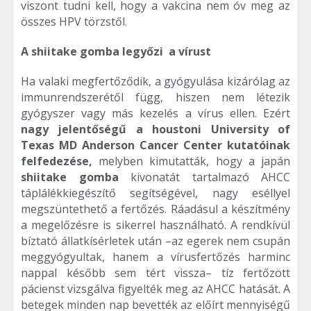
viszont tudni kell, hogy a vakcina nem óv meg az
összes HPV törzstől.
A shiitake gomba legyőzi a vírust
Ha valaki megfertőződik, a gyógyulása kizárólag az
immunrendszerétől függ, hiszen nem létezik
gyógyszer vagy más kezelés a vírus ellen. Ezért
nagy jelentőségű a
h
oustoni University of
Texas MD Anderson Cancer Center kutatóinak
felfedezése,
melyben kimutatták, hogy a japán
shiitake gomba
kivonatát tartalmazó AHCC
táplálékkiegészítő segítségével, nagy eséllyel
megszüntethető a fertőzés. Ráadásul a készítmény
a megelőzésre is sikerrel használható. A rendkívül
bíztató állatkísérletek után –az egerek nem csupán
meggyógyultak, hanem a vírusfertőzés harminc
nappal később sem tért vissza– tíz fertőzött
pácienst vizsgálva figyelték meg az AHCC hatását. A
betegek minden nap bevették az előírt mennyiségű