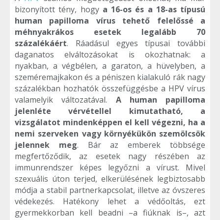
bizonyított tény, hogy
a 16-os és a 18-as típusú
human papilloma vírus tehető felelőssé a
méhnyakrákos esetek legalább 70
százalékáért
. Ráadásul egyes típusai további
daganatos elváltozásokat is okozhatnak: a
nyakban, a végbélen, a garaton, a hüvelyben, a
szeméremajkakon és a péniszen kialakuló rák nagy
százalékban hozhatók összefüggésbe a HPV vírus
valamelyik változatával.
A human papilloma
jelenléte vérvétellel kimutatható, a
vizsgálatot mindenképpen el kell végezni, ha a
nemi szerveken vagy környékükön szemölcsök
jelennek meg
. Bár az emberek többsége
megfertőződik, az esetek nagy részében az
immunrendszer képes legyőzni a vírust. Mivel
szexuális úton terjed, elkerülésének legbiztosabb
módja a stabil partnerkapcsolat, illetve az óvszeres
védekezés. Hatékony lehet a védőoltás, ezt
gyermekkorban kell beadni –a fiúknak is–, azt