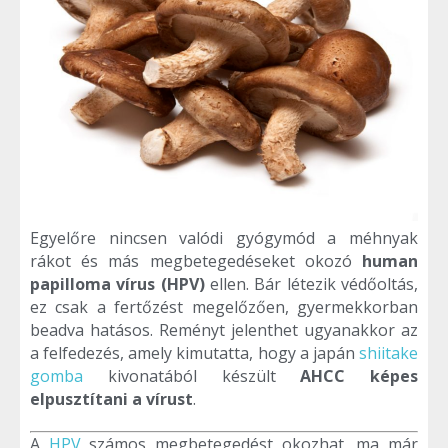
Egyelőre nincsen valódi gyógymód a méhnyak
rákot és más megbetegedéseket okozó
human
papilloma vírus (HPV)
ellen. Bár létezik védőoltás,
ez csak a fertőzést megelőzően, gyermekkorban
beadva hatásos. Reményt jelenthet ugyanakkor az
a felfedezés, amely kimutatta, hogy a japán
shiitake
gomba
kivonatából készült
AHCC képes
elpusztítani a vírust
.
A
HPV
számos megbetegedést okozhat, ma már