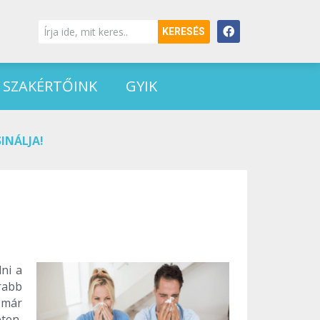
KERESÉS
SZAKÉRTŐINK
GYIK
INÁLJA!
ni a
rabb
 már
ten,