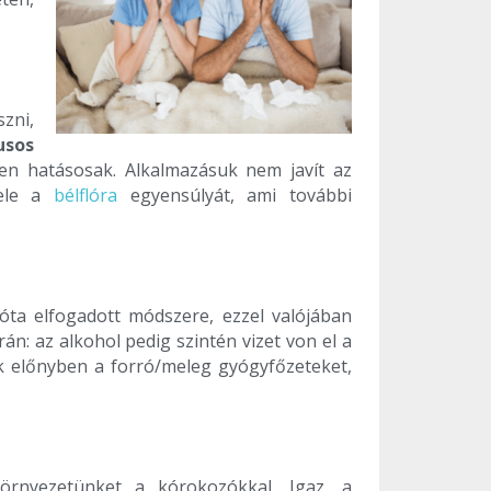
zni,
usos
len hatásosak. Alkalmazásuk nem javít az
vele a
bélflóra
egyensúlyát, ami további
óta elfogadott módszere, ezzel valójában
rán: az alkohol pedig szintén vizet von el a
sük előnyben a forró/meleg gyógyfőzeteket,
örnyezetünket a kórokozókkal. Igaz, a