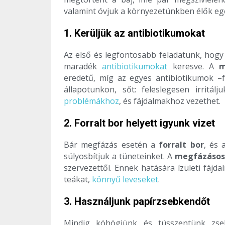
valamint óvjuk a környezetünkben élők eg
1. Kerüljük az antibiotikumokat
Az első és legfontosabb feladatunk, hogy
maradék
antibiotikumokat
keresve. A
m
eredetű, míg az egyes antibiotikumok –f
állapotunkon, sőt: feleslegesen irritál
problémákhoz
, és fájdalmakhoz vezethet.
2. Forralt bor helyett igyunk vizet
Bár megfázás esetén a
forralt bor
, és 
súlyosbítjuk a tüneteinket. A
megfázásos
szervezettől. Ennek hatására ízületi fájd
teákat,
könnyű leveseket
.
3. Használjunk papírzsebkendőt
Mindig köhögjünk és tüsszentünk zseb