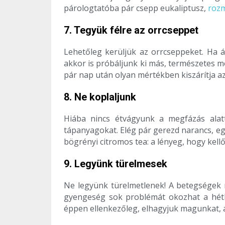
párologtatóba pár csepp eukaliptusz,
roz
7. Tegyük félre az orrcseppet
Lehetőleg kerüljük az orrcseppeket. Ha 
akkor is próbáljunk ki más, természetes m
pár nap után olyan mértékben kiszárítja az 
8. Ne koplaljunk
Hiába nincs étvágyunk a megfázás alat
tápanyagokat. Elég pár gerezd narancs, egy
bögrényi citromos tea: a lényeg, hogy kel
9. Legyünk türelmesek
Ne legyünk türelmetlenek! A betegségek n
gyengeség sok problémát okozhat a hét
éppen ellenkezőleg, elhagyjuk magunkat, 