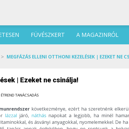
ETESEN
FÜVÉSZKERT
A MAGAZINRÓL
>
MEGFÁZÁS ELLENI OTTHONI KEZELÉSEK | EZEKET NE CS
ések | Ezeket ne csinálja!
 ÉTREND TANÁCSADÁS
mmunrendszer
következménye, ezért ha szeretnénk elkerül
ör
lázzal
járó,
náthás
napokat a legjobb, ha minél hama
vitaminokkal, és ásványi anyagokkal, nyomelemekkel. De ha
ndő tanács annak érdekében, hogy ne rontsunk a helyze