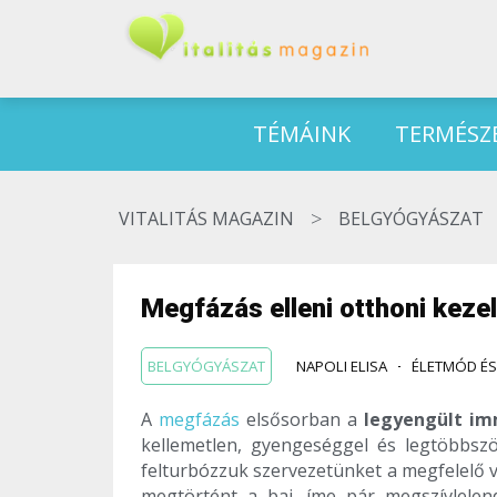
TÉMÁINK
TERMÉSZ
>
VITALITÁS MAGAZIN
BELGYÓGYÁSZAT
Megfázás elleni otthoni kezel
BELGYÓGYÁSZAT
NAPOLI ELISA
ÉLETMÓD ÉS
A
megfázás
elsősorban a
legyengült i
kellemetlen, gyengeséggel és legtöbbsz
felturbózzuk szervezetünket a megfelelő 
megtörtént a baj, íme pár megszívlele