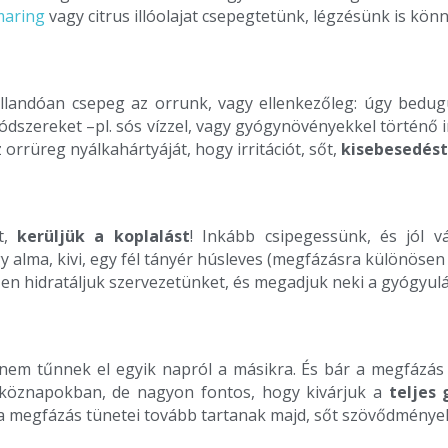
maring
vagy citrus illóolajat csepegtetünk, légzésünk is könn
állandóan csepeg az orrunk, vagy ellenkezőleg: úgy bed
ódszereket –pl. sós vízzel, vagy gyógynövényekkel történő i
orrüreg nyálkahártyáját, hogy irritációt, sőt,
kisebesedést
t,
kerüljük a koplalást
! Inkább csipegessünk, és jól v
 alma, kivi, egy fél tányér húsleves (megfázásra különösen 
lően hidratáljuk szervezetünket, és megadjuk neki a gyógyu
em tűnnek el egyik napról a másikra. És bár a megfázás i
köznapokban, de nagyon fontos, hogy kivárjuk a
teljes
a megfázás tünetei tovább tartanak majd, sőt szövődmények 