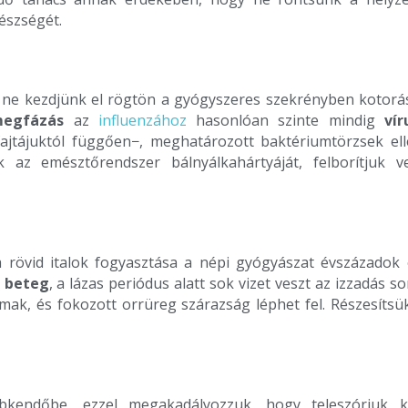
észségét.
 ne kezdjünk el rögtön a gyógyszeres szekrényben kotorás
egfázás
az
influenzához
hasonlóan szinte mindig
vír
ajtájuktól függően−, meghatározott baktériumtörzsek el
juk az emésztőrendszer bálnyálkahártyáját, felborítjuk 
a rövid italok fogyasztása a népi gyógyászat évszázadok 
 beteg
, a lázas periódus alatt sok vizet veszt az izzadás so
almak, és fokozott orrüreg szárazság léphet fel. Részesít
kendőbe, ezzel megakadályozzuk, hogy teleszórjuk k