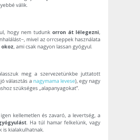
yebbé válik.
ugul, hogy nem tudunk
orron át lélegezni
,
nhalálást−, mivel az orrcseppek használata
 okoz
, ami csak nagyon lassan gyógyul.
álasszuk meg a szervezetünkbe juttatott
jó választás a
nagymama levese
), egy nagy
láshoz szükséges „alapanyagokat”.
gen kellemetlen és zavaró, a levertség, a
 gyógyulást
. Ha túl hamar felkelünk, vagy
is kialakulhatnak.