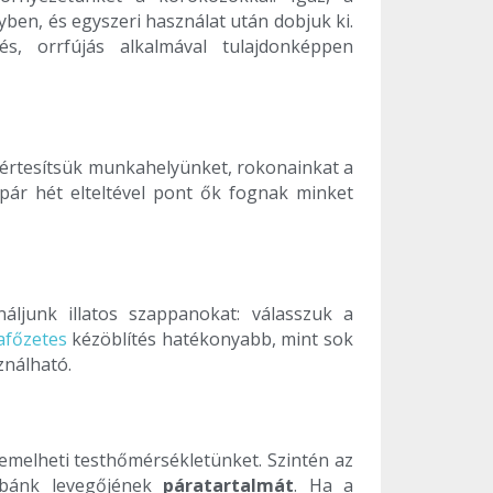
en, és egyszeri használat után dobjuk ki.
, orrfújás alkalmával tulajdonképpen
 értesítsük munkahelyünket, rokonainkat a
pár hét elteltével pont ők fognak minket
áljunk illatos szappanokat: válasszuk a
afőzetes
kézöblítés hatékonyabb, mint sok
ználható.
gemelheti testhőmérsékletünket. Szintén az
obánk levegőjének
páratartalmát
. Ha a