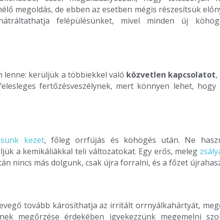
ő megoldás, de ebben az esetben mégis részesítsük előnyb
ráltathatja felépülésünket, mivel minden új köhögés
lenne: kerüljük a többiekkel való
közvetlen kapcsolatot
,
felesleges fertőzésveszélynek, mert könnyen lehet, hogy 
sunk kezet
, főleg orrfújás és köhögés után. Ne haszn
ük a kemikáliákkal teli változatokat. Egy erős, meleg
zsály
án nincs más dolgunk, csak újra forralni, és a főzet újrahas
levegő tovább károsíthatja az irritált orrnyálkahártyát, me
gének megőrzése érdekében igyekezzünk megemelni sz