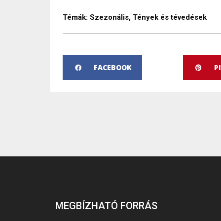
Témák:
Szezonális
,
Tények és tévedések
FACEBOOK
P
MEGBÍZHATÓ FORRÁS