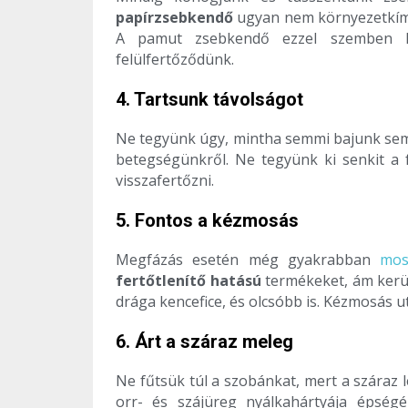
papírzsebkendő
ugyan nem környezetkímél
A pamut zsebkendő ezzel szemben hát
felülfertőződünk.
4. Tartsunk távolságot
Ne tegyünk úgy, mintha semmi bajunk sem 
betegségünkről. Ne tegyünk ki senkit a 
visszafertőzni.
5. Fontos a kézmosás
Megfázás esetén még gyakrabban
mos
fertőtlenítő hatású
termékeket, ám kerülj
drága kencefice, és olcsóbb is. Kézmosás ut
6. Árt a száraz meleg
Ne fűtsük túl a szobánkat, mert a száraz 
orr- és szájüreg nyálkahártyája épsé