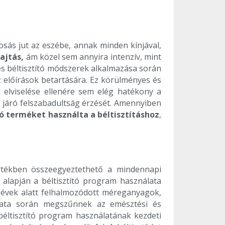
osás jut az eszébe, annak minden kínjával,
ajtás,
ám közel sem annyira intenzív, mint
es béltisztító módszerek alkalmazása során
az előírások betartására. Ez körülményes és
 elviselése ellenére sem elég hatékony a
al járó felszabadultság érzését. Amennyiben
ó terméket használta a béltisztításhoz
,
értékben összeegyeztethető a mindennapi
alapján a béltisztító program használata
évek alatt felhalmozódott méreganyagok,
álata során megszűnnek az emésztési és
béltisztító program használatának kezdeti