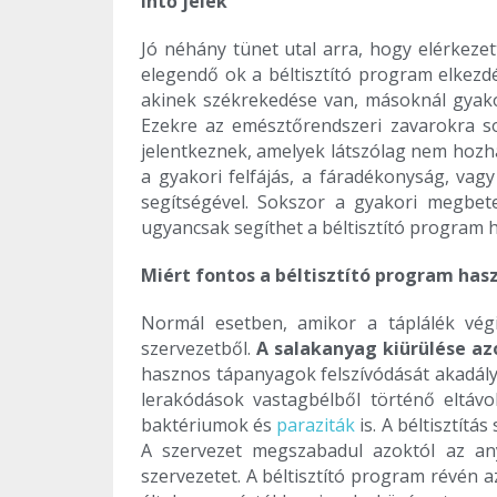
Intő jelek
Jó néhány tünet utal arra, hogy elérkezett
elegendő ok a béltisztító program elkez
akinek székrekedése van, másoknál gyakor
Ezekre az emésztőrendszeri zavarokra so
jelentkeznek, amelyek látszólag nem hozha
a gyakori felfájás, a fáradékonyság, va
segítségével. Sokszor a gyakori megbe
ugyancsak segíthet a béltisztító program 
Miért fontos a béltisztító program has
Normál esetben, amikor a táplálék vég
szervezetből.
A salakanyag kiürülése a
hasznos tápanyagok felszívódását akadály
lerakódások vastagbélből történő eltávol
baktériumok és
paraziták
is. A béltisztítá
A szervezet megszabadul azoktól az any
szervezetet. A béltisztító program révén