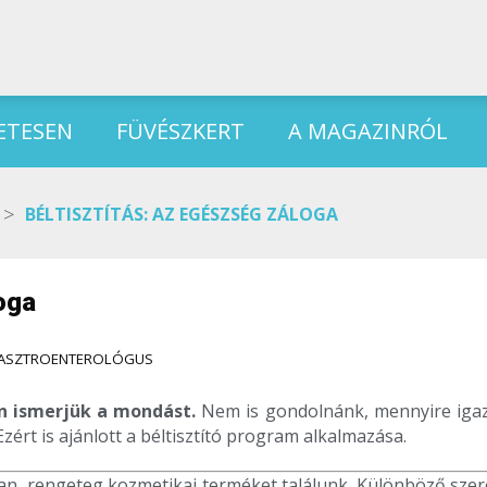
ETESEN
FÜVÉSZKERT
A MAGAZINRÓL
>
BÉLTISZTÍTÁS: AZ EGÉSZSÉG ZÁLOGA
oga
ASZTROENTEROLÓGUS
an ismerjük a mondást.
Nem is gondolnánk, mennyire igaz
zért is ajánlott a béltisztító program alkalmazása.
n, rengeteg kozmetikai terméket találunk. Különböző szer