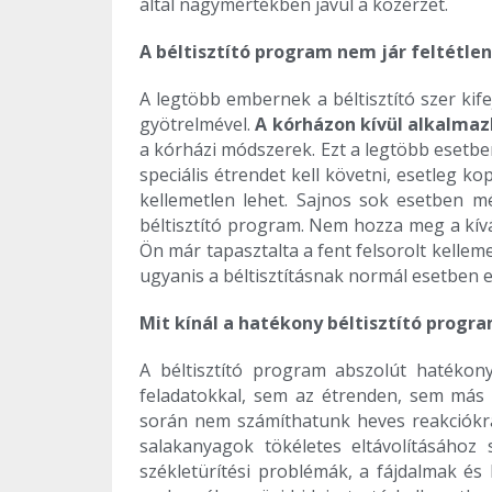
által nagymértékben javul a közérzet.
A béltisztító program nem jár feltétle
A legtöbb embernek a béltisztító szer kif
gyötrelmével.
A kórházon kívül alkalmaz
a kórházi módszerek. Ezt a legtöbb esetbe
speciális étrendet kell követni, esetleg k
kellemetlen lehet. Sajnos sok esetben m
béltisztító program. Nem hozza meg a kíván
Ön már tapasztalta a fent felsorolt kelle
ugyanis a béltisztításnak normál esetben 
Mit kínál a hatékony béltisztító progr
A béltisztító program abszolút hatékon
feladatokkal, sem az étrenden, sem más 
során nem számíthatunk heves reakciókr
salakanyagok tökéletes eltávolításáho
székletürítési problémák, a fájdalmak és