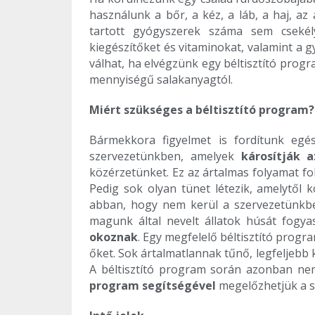
használunk a bőr, a kéz, a láb, a haj, az 
tartott gyógyszerek száma sem csekély
kiegészítőket és vitaminokat, valamint a 
válhat, ha elvégzünk egy béltisztító pro
mennyiségű salakanyagtól.
Miért szükséges a béltisztító program?
Bármekkora figyelmet is fordítunk egé
szervezetünkben, amelyek
károsítják a
közérzetünket. Ez az ártalmas folyamat fo
Pedig sok olyan tünet létezik, amelytő
abban, hogy nem kerül a szervezetünkbe 
magunk által nevelt állatok húsát fogya
okoznak
. Egy megfelelő béltisztító prog
őket. Sok ártalmatlannak tűnő, legfeljeb
A béltisztító program során azonban ne
program segítségével
megelőzhetjük a s