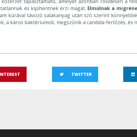
 közérzet tapasztalható, amelyet azonban rövidesen a felsza
tatlannak és kipihentnek érzi magát.
Elmúlnak a migrének
ram kúrával távozó salakanyag után szó szerint könnyebbé
k, a káros baktériumok, megszűnik a candida-fertőzés, és né
INTEREST
TWITTER