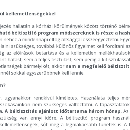
nül kellemetlenségekkel
ejezés hallatán a kórházi körülmények között történő bélm
ható béltisztító program módszereknek is része a hash
n nehéz a mindennapi elfoglaltsággal összeegyeztetni. Egy
oplalni szükséges, továbbá különös figyelmet kell fordítani 
ég az előírások betartása és a kellemetlen mellékhatások
t hatást, sem a teljes tisztulást, sem pedig a kitisztuláss
metlenségek bármelyikét, akkor
nem a megfelelő béltisztít
ennél sokkal egyszerűbbnek kell lennie.
am?
y, ugyanakkor rendkívül kíméletes. Használata teljes m
szokásainkon nem szükséges változtatni. A tapasztalatok 
a.
A béltisztítás ajánlott időtartama három hónap.
Az 
z szükség van ennyi időre. A béltisztító program haszn
 kellemetlenségek, sőt még a legmakacsabb tünetek is. A 