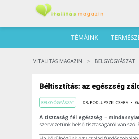
TÉMÁINK
TERMÉSZ
>
VITALITÁS MAGAZIN
BELGYÓGYÁSZAT
Béltisztítás: az egészség zál
BELGYÓGYÁSZAT
DR. PODLUPSZKI CSABA
G
A tisztaság fél egészség – mindannyi
szervezetünk belső tisztaságáról van szó. E
Ha körülnézünk egy család fürdőszobájába