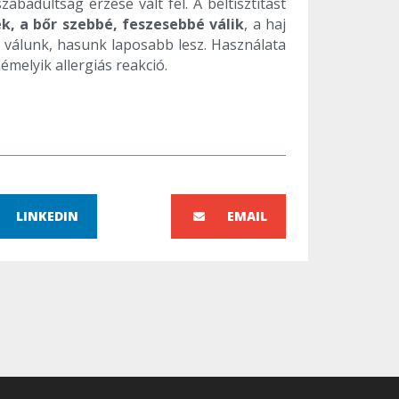
badultság érzése vált fel. A béltisztítást
, a bőr szebbé, feszesebbé válik
, a haj
 válunk, hasunk laposabb lesz. Használata
melyik allergiás reakció.
LINKEDIN
EMAIL