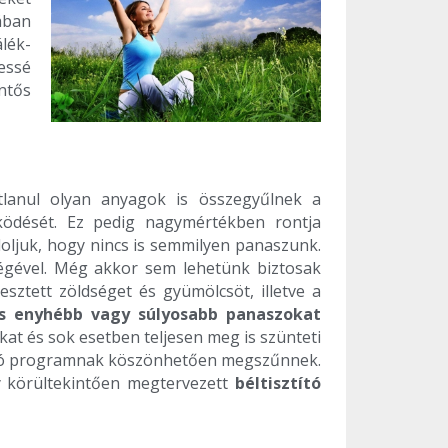
kában
lék-
essé
entős
tlanul olyan anyagok is összegyűlnek a
ködését. Ez pedig nagymértékben rontja
doljuk, hogy nincs is semmilyen panaszunk.
égével. Még akkor sem lehetünk biztosak
ztett zöldséget és gyümölcsöt, illetve a
 enyhébb vagy súlyosabb panaszokat
at és sok esetben teljesen meg is szünteti
ztító programnak köszönhetően megszűnnek.
 körültekintően megtervezett
béltisztító