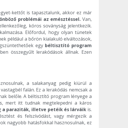
 egyet-kettőt is tapasztalunk, akkor ez már
lönböző problémái az emésztéssel.
Van,
llenkezőleg, kóros soványság jelentkezik.
kalmazása. Előfordul, hogy olyan tünetek
ek például a bőrön kialakuló elváltozások,
megszüntethetőek egy
béltisztító program
ben összegyűlt lerakódások állnak. Ezen
znosulnak, a salakanyag pedig kiürül a
 vastagbél falán. Ez a lerakódás nemcsak a
k belőle. A béltisztító program lényege a
tos, mert itt tudnak megtelepedni a káros
g
a paraziták, illetve petéik és lárváik
is.
sztést és felszívódást, vagy mérgezik a
agok nagyobb hatásfokkal hasznosulnak, ez