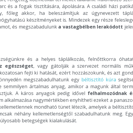
arc és a fogak tisztítására, ápolására. A családi házi pati
, főleg akkor, ha beleszámítjuk az úgynevezett táplá
gyógyhatású készítményeket is. Mindezek egy része felesleg
gramot, és megszabadulunk
a vastagbélben lerakódott
jel
szségünkre és a helyes táplálkozás, felnőttkorra óhata
z egészséget
, vagy gátolják a szervezet normális mű
kozatosan fejti ki hatását, ezért hozzászokunk, és azt gon
l könnyedén megszabadulhatunk egy
béltisztító kúra
segíts
semmilyen ártalmas anyag, amikor a magunk által termes
sztjuk. A káros anyagok pedig idővel
felhalmozódnak és
ram alkalmazása nagymértékben enyhítheti ezeket a panaszok
b kellemetlennek mondható tünet létezik, amelyek a béltis
mcsak néhány kellemetlenségtől szabadulhatunk meg.
Egy
úlyosabb betegségek kialakulását.