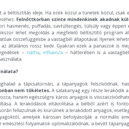
 a béltisztítás ideje. Ha ezek közül a tünetek közül, csak
déséhez.
Felnőttkorban szinte mindenkinek akadnak kü
i hasmenés, puffadás, savtúltengés, túlsúly vagy éppen e
kszor lehet megoldás a megfelelő béltisztító program al
tóak összefüggésbe a vastagbél állapotával. Ilyenek lehetn
gy az általános rossz kedv. Gyakran ezek a panaszok is 
tegedések –
nátha
,
influenza
– hátterében is a vastagbél
használata.
ználata?
ighalad a tápcsatornán, a tápanyagok felszívódnak, has
zonban nem tökéletes.
A salakanyag egy része lerakódik a
ozza, hanem egészségre káros anyagok is visszaszívódhatna
ítása. A lerakódások eltávolítása a bélből azért is fon
s során fellazulnak és kiürülnek a lerakódott anyagok, esetle
agoktól, amelyek károsan befolyásolják a normális emé
 az emésztési folyamatok optimalizálódnak, a bevitt tápany