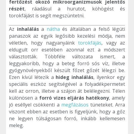
fertőzést okozó mikroorganizmusok jelentős
részét
, ráadásul a hurutot, köhögést és
torokfájást is segít megszüntetni.
Az
inhalálás
a
nátha
és általában a felső légúti
panaszok az egyik legősibb kezelési módja, nem
véletlen, hogy nagyanyáink
torokfájás
, vagy az
eldugult orr esetében azonnal ezt a módszert
választották. Többféle változata ismert, a
leggyakoribb, hogy a beteg forró sós víz, illetve
gyógynövényekből készült főzet gőzét lélegzi be.
Ezen kívül létezik a
hideg inhalálás
, ilyenkor egy
speciális eszköz segítségével a folyadékpermetet
kell az orron, illetve a szájon át belélegezni. Télen
különösen a
forró vizes eljárás hatékony
, amely
jó eséllyel csökkenti a
megfázásos
tüneteket. Arra
viszont ebben az esetben is figyeljünk, hogy a gőz
ne legyen túlságosan forró, inkább kellemesen
meleg.