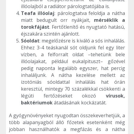
illóolajból a radiátor párologtatójába is.
Teafa illóolaj
: párologtatva feloldja a nátha
miatt bedugult orr nyákjait,
mérséklik a
torokfájást
. Fertőtlenítő és nyugtató hatású,
éjszakára szintén ajánlott.
Sóoldat
: megelőzésre is kiváló a sós inhalálás.
Ehhez 3-4 teáskanál sót oldjunk fel egy liter
vízben, a felforralt oldat –tehetünk bele
illóolajakat, például eukalpituszt– gőzével
pedig naponta legalább egyszer, hat percig
inhaláljunk. A nátha kezelése mellett az
izotóniás sóoldattal inhalálás hat órán
keresztül, mintegy 70 százalékkal csökkenti a
légúti fertőzéseket okozó
vírusok,
baktériumok
átadásának kockázatát.
A gyógynövényeket nyugodtan összekeverhetjük, a
több alapanyagból álló főzetek esetenként még
jobban használhatók a megfázás és a nátha