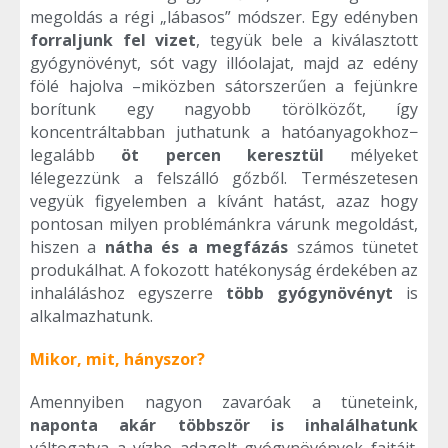
megoldás a régi „lábasos” módszer. Egy edényben
forraljunk fel vizet
, tegyük bele a kiválasztott
gyógynövényt, sót vagy illóolajat, majd az edény
fölé hajolva –miközben sátorszerűen a fejünkre
borítunk egy nagyobb törölközőt, így
koncentráltabban juthatunk a hatóanyagokhoz−
legalább
öt
percen keresztül
mélyeket
lélegezzünk a felszálló gőzből. Természetesen
vegyük figyelemben a kívánt hatást, azaz hogy
pontosan milyen problémánkra várunk megoldást,
hiszen a
nátha és a megfázás
számos tünetet
produkálhat. A fokozott hatékonyság érdekében az
inhaláláshoz egyszerre
több gyógynövényt
is
alkalmazhatunk.
Mikor, mit, hányszor?
Amennyiben nagyon zavaróak a tüneteink,
naponta akár többször is inhalálhatunk
váltogatva a vízbe adagolt gyógynövények fajtáit.