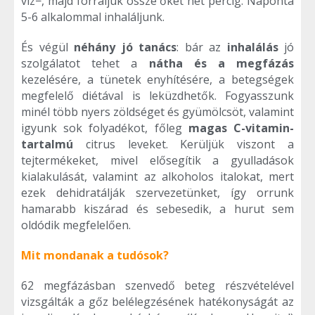
víz−, majd forraljuk össze őket hét percig. Naponta
5-6 alkalommal inhaláljunk.
És végül
néhány jó tanács
: bár az
inhalálás
jó
szolgálatot tehet a
nátha és a megfázás
kezelésére, a tünetek enyhítésére, a betegségek
megfelelő diétával is leküzdhetők. Fogyasszunk
minél több nyers zöldséget és gyümölcsöt, valamint
igyunk sok folyadékot, főleg
magas C-vitamin-
tartalmú
citrus leveket. Kerüljük viszont a
tejtermékeket, mivel elősegítik a gyulladások
kialakulását, valamint az alkoholos italokat, mert
ezek dehidratálják szervezetünket, így orrunk
hamarabb kiszárad és sebesedik, a hurut sem
oldódik megfelelően.
Mit mondanak a tudósok?
62 megfázásban szenvedő beteg részvételével
vizsgálták a gőz belélegzésének hatékonyságát az