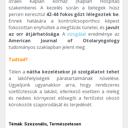
izraeli Kaplan kórház (Kaplan Hospital)
szakemberei. A kezelés során a betegek húsz
percen keresztül
42-44 fokos gőzt lélegeztek be
.
Ennek hatására a kontrollcsoporthoz képest
fokozottan enyhültek a megfázás tünetei, és
javult
az orr átjárhatósága
. A
vizsgálat
eredménye az
American Journal of Otolaryngology
tudományos szaklapban jelent meg.
Tudtad?
Télen a
nátha kezelésekor jó szolgálatot tehet
a lakóhelyiségek páratartalmának növelése.
Ügyeljünk ugyanakkor arra, hogy rendszeres
szellőztessük a lakást, ellenkező esetben a meleg
és nedves környezet elősegíti a fertőzést okozó
kórokozók szaporodását és terjedését.
Témák:
Szezonális
,
Természetesen