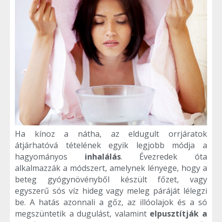
Ha kínoz a nátha, az eldugult orrjáratok
átjárhatóvá tételének egyik legjobb módja a
hagyományos
inhalálás
. Évezredek óta
alkalmazzák a módszert, amelynek lényege, hogy a
beteg gyógynövényből készült főzet, vagy
egyszerű sós víz hideg vagy meleg páráját lélegzi
be. A hatás azonnali a gőz, az illóolajok és a só
megszüntetik a dugulást, valamint
elpusztítják a