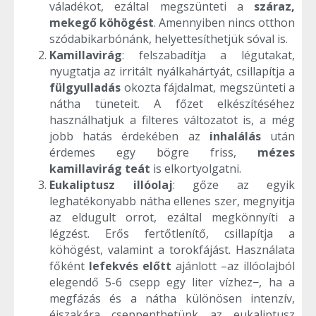
váladékot, ezáltal megszünteti a
száraz,
mekegő köhögést
. Amennyiben nincs otthon
szódabikarbónánk, helyettesíthetjük sóval is.
Kamillavirág
: felszabadítja a légutakat,
nyugtatja az irritált nyálkahártyát, csillapítja a
fülgyulladás
okozta fájdalmat, megszünteti a
nátha tüneteit. A főzet elkészítéséhez
használhatjuk a filteres változatot is, a még
jobb hatás érdekében az
inhalálás
után
érdemes egy bögre friss,
mézes
kamillavirág teát
is elkortyolgatni.
Eukaliptusz illóolaj
: gőze az egyik
leghatékonyabb nátha ellenes szer, megnyitja
az eldugult orrot, ezáltal megkönnyíti a
légzést. Erős fertőtlenítő, csillapítja a
köhögést, valamint a torokfájást. Használata
főként
lefekvés előtt
ajánlott –az illóolajból
elegendő 5-6 csepp egy liter vízhez−, ha a
megfázás és a nátha különösen intenzív,
éjszakára cseppenthetünk az eukaliptusz