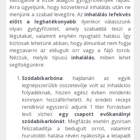
Arra ügyeljünk, hogy közvetlenül inhalálás után ne
menjünk a szabad levegőre. Az
inhalálás
lefekvés
előtt a leghatékonyabb
: ilyenkor válasszunk
olyan gyógyfőzetet, amely szabaddá teszi a
légutakat, valamint enyhén nyugtató hatású. Így
biztosak lehetünk abban, hogy álmunkat nem fogja
megzavarni az eldugult orr vagy a fájó torok.
Nézzük, melyik típusú
inhalálás
, miben lehet
segítségünkre:
Szódabikarbóna
: hajdanán az egyik
legnépszerűbb összetevője volt az inhalációs
folyadéknak, hiszen egész évben mindenki
könnyen hozzáférhetett. Az eredeti recept
rendkívül egyszerű: adjunk 1 liter forrásban
levő vízhez
egy csapott evőkanálnyi
szódabikarbónát
. Megfázás esetén gyorsan
felszabadítja a bedugult orrot, valamint
hurutoldó hatása révén nyákosítja a letapadt