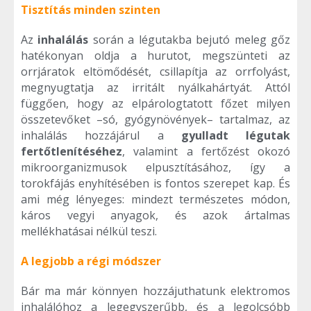
Tisztítás minden szinten
Az
inhalálás
során a légutakba bejutó meleg gőz
hatékonyan oldja a hurutot, megszünteti az
orrjáratok eltömődését, csillapítja az orrfolyást,
megnyugtatja az irritált nyálkahártyát. Attól
függően, hogy az elpárologtatott főzet milyen
összetevőket –só, gyógynövények– tartalmaz, az
inhalálás hozzájárul a
gyulladt légutak
fertőtlenítéséhez
, valamint a fertőzést okozó
mikroorganizmusok elpusztításához, így a
torokfájás enyhítésében is fontos szerepet kap. És
ami még lényeges: mindezt természetes módon,
káros vegyi anyagok, és azok ártalmas
mellékhatásai nélkül teszi.
A legjobb a régi módszer
Bár ma már könnyen hozzájuthatunk elektromos
inhalálóhoz a legegyszerűbb, és a legolcsóbb