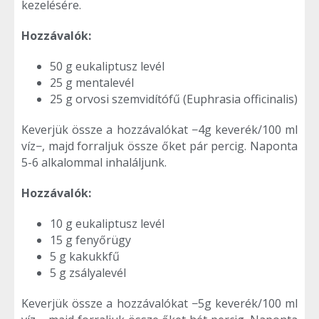
kezelésére.
Hozzávalók:
50 g eukaliptusz levél
25 g mentalevél
25 g orvosi szemvidítófű (Euphrasia officinalis)
Keverjük össze a hozzávalókat −4g keverék/100 ml
víz−, majd forraljuk össze őket pár percig. Naponta
5-6 alkalommal inhaláljunk.
Hozzávalók:
10 g eukaliptusz levél
15 g fenyőrügy
5 g kakukkfű
5 g zsályalevél
Keverjük össze a hozzávalókat −5g keverék/100 ml