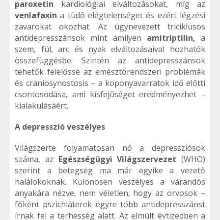
paroxetin
kardiológiai elváltozásokat, míg az
venlafaxin
a tüdő elégtelenséget és ezért légzési
zavarokat okozhat. Az úgynevezett triciklusos
antidepresszánsok mint amilyen
amitriptilin,
a
szem, fül, arc és nyak elváltozásaival hozhatók
összefüggésbe. Szintén az antidepresszánsok
tehetők felelőssé az emésztőrendszeri problémák
és craniosynostosis – a koponyavarratok idő előtti
csontosodása, ami kisfejűséget eredményezhet –
kialakulásáért.
A depresszió veszélyes
Világszerte folyamatosan nő a depressziósok
száma, az
Egészségügyi Világszervezet
(WHO)
szerint a betegség ma már egyike a vezető
halálokoknak. Különösen veszélyes a várandós
anyakára nézve, nem véletlen, hogy az orvosok –
főként pszichiáterek egyre több antidepresszánst
írnak fel a terhesség alatt. Az elmúlt évtizedben a