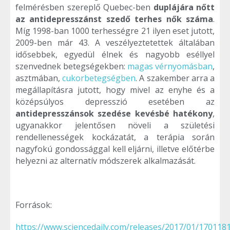
felmérésben szereplő Quebec-ben
duplájára nőtt
az antidepresszánst szedő terhes nők száma
.
Míg 1998-ban 1000 terhességre 21 ilyen eset jutott,
2009-ben már 43. A veszélyeztetettek általában
idősebbek, egyedül élnek és nagyobb eséllyel
szenvednek betegségekben:
magas vérnyomásban
,
asztmában,
cukorbetegségben
. A szakember arra a
megállapításra jutott, hogy mivel az enyhe és a
középsúlyos depresszió esetében az
antidepresszánsok szedése kevésbé hatékony
,
ugyanakkor jelentősen növeli a születési
rendellenességek kockázatát, a terápia során
nagyfokú gondossággal kell eljárni, illetve előtérbe
helyezni az alternatív módszerek alkalmazását.
Források:
https://www.sciencedaily.com/releases/2017/01/170118