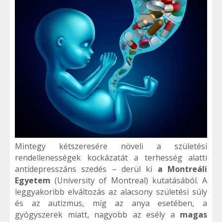
Mintegy kétszeresére növeli a születési
rendellenességek kockázatát a terhesség alatti
antidepresszáns szedés – derül ki
a Montreáli
Egyetem
(University of Montreal) kutatásából. A
leggyakoribb elváltozás az alacsony születési súly
és az autizmus, míg az anya esetében, a
gyógyszerek miatt, nagyobb az esély a
magas