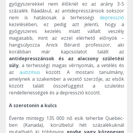
gyógyszerekkel nem élőknél ez az arány 3-5
százalék. Ráadásul, az antidepresszánsok sokszor
nem is hatásosak a terhességi
depresszió
kezelésében, ez pedig azt jelenti, hogy a
gyógyszeres kezelés miatt vállalt veszély
magasabb, mint az ezzel elérhető előnyök –
hangsúlyozza Anick Bérard professzor, aki
korábban már kapcsolatot talált az
antidepresszánsok és az alacsony születési
súly
, a terhességi magas vérnyomás, a vetélés és
az
autizmus
között. A mostani tanulmány,
amelynek a szakember a vezető szerzője, az elsők
között talált összefüggést a születési
rendellenességek és a depresszió között.
A szerotonin a kulcs
Évente mintegy 135 000 nő esik teherbe Quebec-
ben (Kanada), körülbelül hét százalékuknál
mutatható ki többnyire
enyhe vagy közepesen