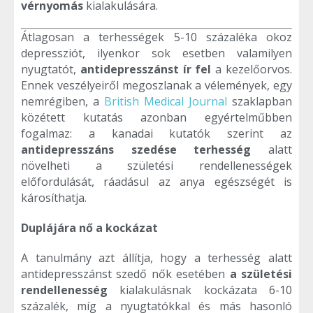
vérnyomás
kialakulására.
Átlagosan a terhességek 5-10 százaléka okoz
depressziót, ilyenkor sok esetben valamilyen
nyugtatót,
antidepresszánst ír fel
a kezelőorvos.
Ennek veszélyeiről megoszlanak a vélemények, egy
nemrégiben, a
British Medical Journal
szaklapban
közétett kutatás azonban egyértelműbben
fogalmaz: a kanadai kutatók szerint az
antidepresszáns szedése terhesség
alatt
növelheti a születési rendellenességek
előfordulását, ráadásul az anya egészségét is
károsíthatja.
Duplájára nő a kockázat
A tanulmány azt állítja, hogy a terhesség alatt
antidepresszánst szedő nők esetében
a születési
rendellenesség
kialakulásnak kockázata 6-10
százalék, míg a nyugtatókkal és más hasonló