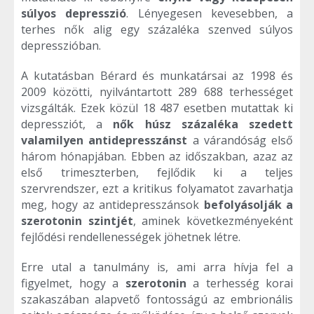
súlyos depresszió
. Lényegesen kevesebben, a
terhes nők alig egy százaléka szenved súlyos
depresszióban.
A kutatásban Bérard és munkatársai az 1998 és
2009 közötti, nyilvántartott 289 688 terhességet
vizsgálták. Ezek közül 18 487 esetben mutattak ki
depressziót, a
nők húsz százaléka szedett
valamilyen antidepresszánst
a várandóság első
három hónapjában. Ebben az időszakban, azaz az
első trimeszterben, fejlődik ki a teljes
szervrendszer, ezt a kritikus folyamatot zavarhatja
meg, hogy az antidepresszánsok
befolyásolják a
szerotonin szintjét
, aminek következményeként
fejlődési rendellenességek jöhetnek létre.
Erre utal a tanulmány is, ami arra hívja fel a
figyelmet, hogy a
szerotonin
a terhesség korai
szakaszában alapvető fontosságú az embrionális