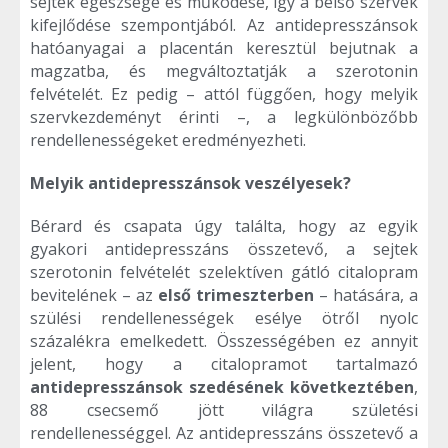
sejtek egészsége és működése, így a belső szervek
kifejlődése szempontjából. Az antidepresszánsok
hatóanyagai a placentán keresztül bejutnak a
magzatba, és megváltoztatják a szerotonin
felvételét. Ez pedig – attól függően, hogy melyik
szervkezdeményt érinti –, a legkülönbözőbb
rendellenességeket eredményezheti.
Melyik antidepresszánsok veszélyesek?
Bérard és csapata úgy találta, hogy az egyik
gyakori antidepresszáns összetevő, a sejtek
szerotonin felvételét szelektíven gátló citalopram
bevitelének – az
első trimeszterben
– hatására, a
szülési rendellenességek esélye ötről nyolc
százalékra emelkedett. Összességében ez annyit
jelent, hogy a citalopramot tartalmazó
antidepresszánsok szedésének következtében
,
88 csecsemő jött világra születési
rendellenességgel. Az antidepresszáns összetevő a