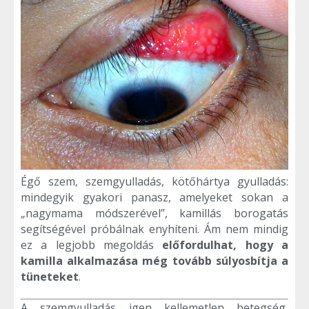
Égő szem, szemgyulladás, kötőhártya gyulladás:
mindegyik gyakori panasz, amelyeket sokan a
„nagymama módszerével”, kamillás borogatás
segítségével próbálnak enyhíteni. Ám nem mindig
ez a legjobb megoldás
előfordulhat, hogy a
kamilla alkalmazása még tovább súlyosbítja a
tüneteket
.
A szemgyulladás igen kellemetlen betegség,