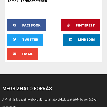
Témák:
Természetesen
FACEBOOK
PINTEREST
TWITTER
LINKEDIN
EMAIL
MEGBÍZHATÓ FORRÁS
A Vitalitás Magazin weboldalán található cikkek szakértők bevonásával