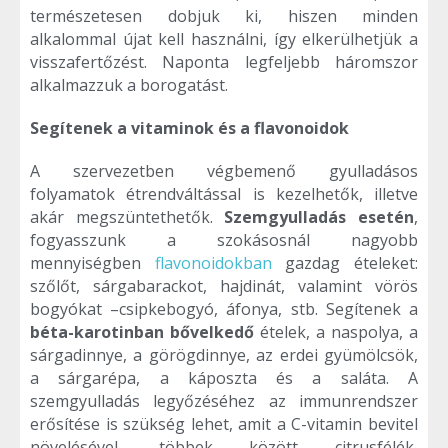
természetesen dobjuk ki, hiszen minden
alkalommal újat kell használni, így elkerülhetjük a
visszafertőzést. Naponta legfeljebb háromszor
alkalmazzuk a borogatást.
Segítenek a vitaminok és a flavonoidok
A szervezetben végbemenő gyulladásos
folyamatok étrendváltással is kezelhetők, illetve
akár megszüntethetők.
Szemgyulladás esetén
,
fogyasszunk a szokásosnál nagyobb
mennyiségben
flavonoidokban
gazdag ételeket:
szőlőt, sárgabarackot, hajdinát, valamint vörös
bogyókat –csipkebogyó, áfonya, stb. Segítenek a
béta-karotinban bővelkedő
ételek, a naspolya, a
sárgadinnye, a görögdinnye, az erdei gyümölcsök,
a sárgarépa, a káposzta és a saláta. A
szemgyulladás legyőzéséhez az immunrendszer
erősítése is szükség lehet, amit a C-vitamin bevitel
növelésével, többek között citrusfélék,