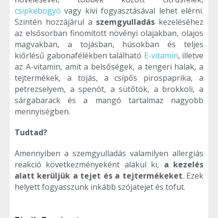
csipkebogyó
vagy kivi fogyasztásával lehet elérni.
Szintén hozzájárul a
szemgyulladás
kezeléséhez
az elsősorban finomított növényi olajakban, olajos
magvakban, a tojásban, húsokban és teljes
kiőrlésű gabonafélékben található
E-vitamin
, illetve
az A-vitamin, amit a belsőségek, a tengeri halak, a
tejtermékek, a tojás, a csípős pirospaprika, a
petrezselyem, a spenót, a sütőtök, a brokkoli, a
sárgabarack és a mangó tartalmaz nagyobb
mennyiségben.
Tudtad?
Amennyiben a szemgyulladás valamilyen allergiás
reakció következményeként alakul ki,
a kezelés
alatt kerüljük a tejet és a tejtermékeket
. Ezek
helyett fogyasszunk inkább szójatejet és tofut.