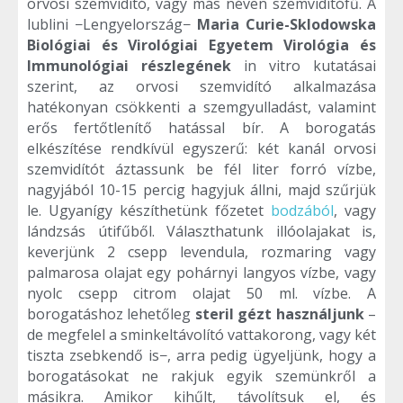
orvosi szemvidító, vagy más néven szemvidítófű. A
lublini −Lengyelország−
Maria Curie-Sklodowska
Biológiai és Virológiai Egyetem Virológia és
Immunológiai részlegének
in vitro kutatásai
szerint, az orvosi szemvidító alkalmazása
hatékonyan csökkenti a szemgyulladást, valamint
erős fertőtlenítő hatással bír. A borogatás
elkészítése rendkívül egyszerű: két kanál orvosi
szemvidítót áztassunk be fél liter forró vízbe,
nagyjából 10-15 percig hagyjuk állni, majd szűrjük
le. Ugyanígy készíthetünk főzetet
bodzából
, vagy
lándzsás útifűből. Választhatunk illóolajakat is,
keverjünk 2 csepp levendula, rozmaring vagy
palmarosa olajat egy pohárnyi langyos vízbe, vagy
nyolc csepp citrom olajat 50 ml. vízbe. A
borogatáshoz lehetőleg
steril gézt használjunk
–
de megfelel a sminkeltávolító vattakorong, vagy két
tiszta zsebkendő is−, arra pedig ügyeljünk, hogy a
borogatásokat ne rakjuk egyik szemünkről a
másikra. Amikor kihűlt, távolítsuk el, és