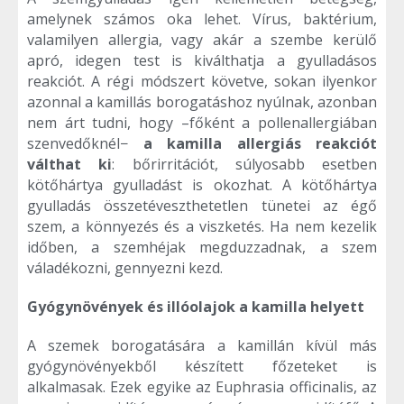
amelynek számos oka lehet. Vírus, baktérium,
valamilyen allergia, vagy akár a szembe kerülő
apró, idegen test is kiválthatja a gyulladásos
reakciót. A régi módszert követve, sokan ilyenkor
azonnal a kamillás borogatáshoz nyúlnak, azonban
nem árt tudni, hogy –főként a pollenallergiában
szenvedőknél−
a kamilla allergiás reakciót
válthat ki
: bőrirritációt, súlyosabb esetben
kötőhártya gyulladást is okozhat. A kötőhártya
gyulladás összetéveszthetetlen tünetei az égő
szem, a könnyezés és a viszketés. Ha nem kezelik
időben, a szemhéjak megduzzadnak, a szem
váladékozni, gennyezni kezd.
Gyógynövények és illóolajok a kamilla helyett
A szemek borogatására a kamillán kívül más
gyógynövényekből készített főzeteket is
alkalmasak. Ezek egyike az Euphrasia officinalis, az