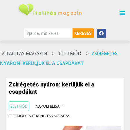
KERESÉS
>
>
VITALITÁS MAGAZIN
ÉLETMÓD
ZSÍRÉGETÉS
NYÁRON: KERÜLJÜK EL A CSAPDÁKAT
Zsírégetés nyáron: kerüljük el a
csapdákat
ÉLETMÓD
NAPOLI ELISA
ÉLETMÓD ÉS ÉTREND TANÁCSADÁS