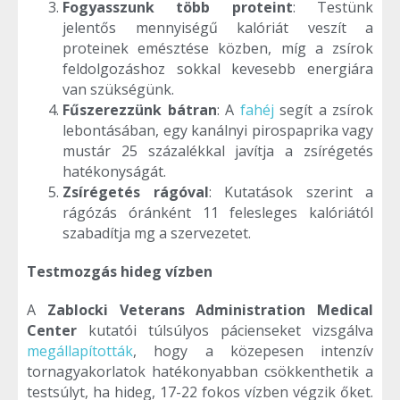
Fogyasszunk több proteint
: Testünk
jelentős mennyiségű kalóriát veszít a
proteinek emésztése közben, míg a zsírok
feldolgozáshoz sokkal kevesebb energiára
van szükségünk.
Fűszerezzünk bátran
: A
fahéj
segít a zsírok
lebontásában, egy kanálnyi pirospaprika vagy
mustár 25 százalékkal javítja a zsírégetés
hatékonyságát.
Zsírégetés rágóval
: Kutatások szerint a
rágózás óránként 11 felesleges kalóriától
szabadítja mg a szervezetet.
Testmozgás hideg vízben
A
Zablocki Veterans Administration Medical
Center
kutatói túlsúlyos pácienseket vizsgálva
megállapították
, hogy a közepesen intenzív
tornagyakorlatok hatékonyabban csökkenthetik a
testsúlyt, ha hideg, 17-22 fokos vízben végzik őket.