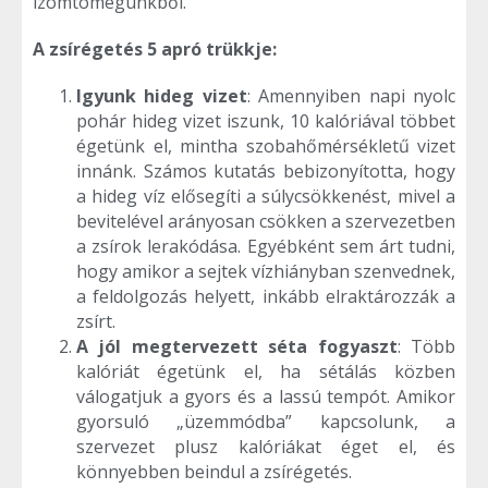
izomtömegünkből.
A zsírégetés 5 apró trükkje:
Igyunk hideg vizet
: Amennyiben napi nyolc
pohár hideg vizet iszunk, 10 kalóriával többet
égetünk el, mintha szobahőmérsékletű vizet
innánk. Számos kutatás bebizonyította, hogy
a hideg víz elősegíti a súlycsökkenést, mivel a
bevitelével arányosan csökken a szervezetben
a zsírok lerakódása. Egyébként sem árt tudni,
hogy amikor a sejtek vízhiányban szenvednek,
a feldolgozás helyett, inkább elraktározzák a
zsírt.
A jól megtervezett séta fogyaszt
: Több
kalóriát égetünk el, ha sétálás közben
válogatjuk a gyors és a lassú tempót. Amikor
gyorsuló „üzemmódba” kapcsolunk, a
szervezet plusz kalóriákat éget el, és
könnyebben beindul a zsírégetés.