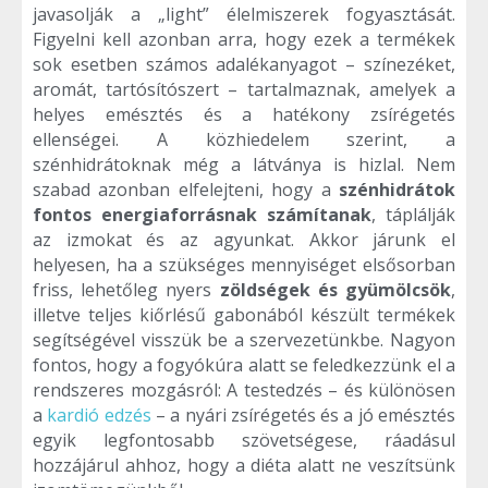
javasolják a „light” élelmiszerek fogyasztását.
Figyelni kell azonban arra, hogy ezek a termékek
sok esetben számos adalékanyagot – színezéket,
aromát, tartósítószert – tartalmaznak, amelyek a
helyes emésztés és a hatékony zsírégetés
ellenségei. A közhiedelem szerint, a
szénhidrátoknak még a látványa is hizlal. Nem
szabad azonban elfelejteni, hogy a
szénhidrátok
fontos energiaforrásnak számítanak
, táplálják
az izmokat és az agyunkat. Akkor járunk el
helyesen, ha a szükséges mennyiséget elsősorban
friss, lehetőleg nyers
zöldségek és gyümölcsök
,
illetve teljes kiőrlésű gabonából készült termékek
segítségével visszük be a szervezetünkbe. Nagyon
fontos, hogy a fogyókúra alatt se feledkezzünk el a
rendszeres mozgásról: A testedzés – és különösen
a
kardió edzés
– a nyári zsírégetés és a jó emésztés
egyik legfontosabb szövetségese, ráadásul
hozzájárul ahhoz, hogy a diéta alatt ne veszítsünk