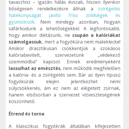
tavaszhoz – igazán hálás évszak, hiszen ilyenkor
bőségesen rendelkezésre állnak a
zsírégetés
hatékonyságát javító friss zöldségek és
gyümölcsök
. Nem mindegy azonban, hogyan
sáfárkodunk a lehetőségekkel. A legfontosabb,
hogy amikor diétázunk, ne
csupán a kalóriákat
számolgassuk
, mert a fogyókúra nem mateklecke!
Amikor drasztikusan csökkentjük a szokásos
kalóriabevitelt, szervezetünk „védekező
üzemmódba” kapcsol. Ennek eredményeként
lassulhat az emésztés
, nem működik megfelelően
a kalória- és a zsírégetés sem. Bár az ilyen típusú
fogyókúrák elején jelentkezhet némi
súlycsökkenés, ám ez nem az elégetett zsírnak,
hanem elsősorban a szervezet vízveszteségének
köszönhető.
Étrend és torna
A klasszikus fogyókrák általában kifejezetten