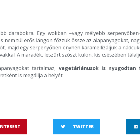
bb darabokra. Egy wokban –vagy mélyebb serpenyőben− m
, és nem túl erős lángon főzzük össze az alapanyagokat, na
, majd egy serpenyőben enyhén karamellizáljuk a nádcuko
akkal. A maradék, leszűrt szószt külön, kis csészében tálalj
lapanyagokat tartalmaz,
vegetáriánusok is nyugodtan 
etként is megállja a helyét.
INTEREST
TWITTER