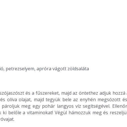
dió, petrezselyem, apróra vágott zöldsaláta
szójaszószt és a fűszereket, majd az öntethez adjuk hozzá a
és olíva olajat, majd tegyük bele az enyhén megsózott és
pároljuk meg egy pohár langyos víz segítségével. Ellenőr
 ki belőle a vitaminokat! Végül hámozzuk meg és reszelj
óvajat.