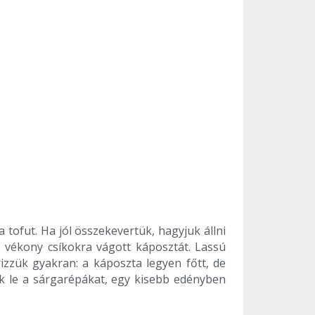
 tofut. Ha jól összekevertük, hagyjuk állni
 vékony csíkokra vágott káposztát. Lassú
izzük gyakran: a káposzta legyen főtt, de
ük le a sárgarépákat, egy kisebb edényben