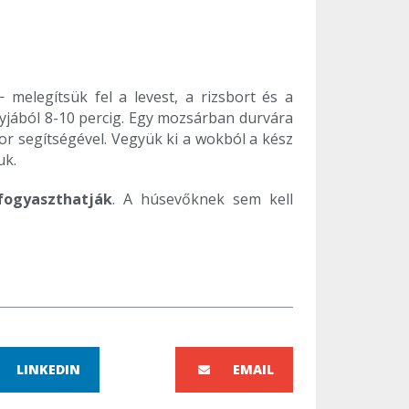
elegítsük fel a levest, a rizsbort és a
gyjából 8-10 percig. Egy mozsárban durvára
r segítségével. Vegyük ki a wokból a kész
uk.
fogyaszthatják
. A húsevőknek sem kell
LINKEDIN
EMAIL