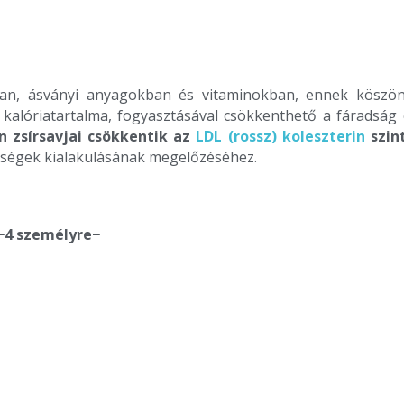
n, ásványi anyagokban és vitaminokban, ennek köszön
a kalóriatartalma, fogyasztásával csökkenthető a fáradság 
en zsírsavjai csökkentik az
LDL (rossz) koleszterin
szin
ségek kialakulásának megelőzéséhez.
−4 személyre−