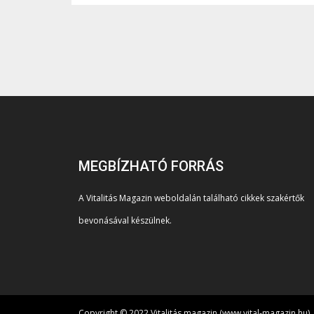
MEGBÍZHATÓ FORRÁS
A Vitalitás Magazin weboldalán található cikkek szakértők
bevonásával készülnek.
Copyright © 2022 Vitalitás magazin (www.vital-magazin.hu)