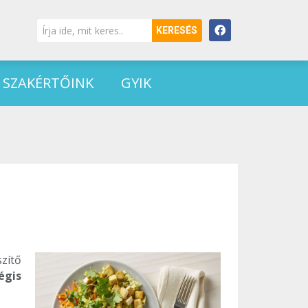
KERESÉS
SZAKÉRTŐINK
GYIK
zítő
égis