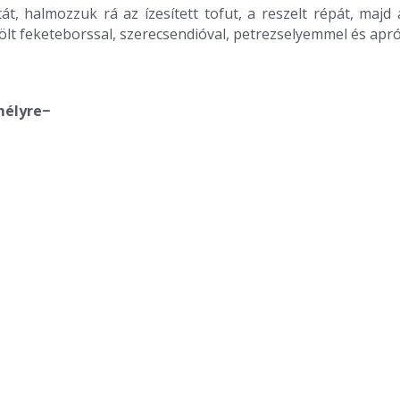
t, halmozzuk rá az ízesített tofut, a reszelt répát, maj
 őrölt feketeborssal, szerecsendióval, petrezselyemmel és apr
mélyre−