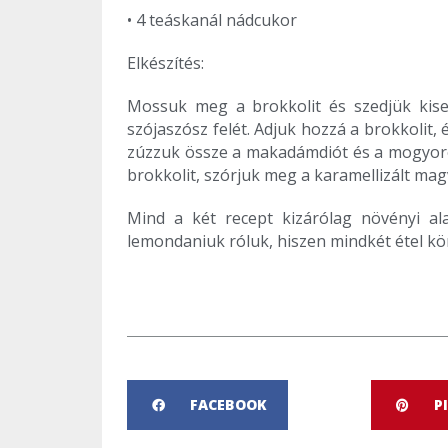
• 4 teáskanál nádcukor
Elkészítés:
Mossuk meg a brokkolit és szedjük kise
szójaszósz felét. Adjuk hozzá a brokkolit
zúzzuk össze a makadámdiót és a mogyorót
brokkolit, szórjuk meg a karamellizált magv
Mind a két recept kizárólag növényi a
lemondaniuk róluk, hiszen mindkét étel kör
FACEBOOK
P