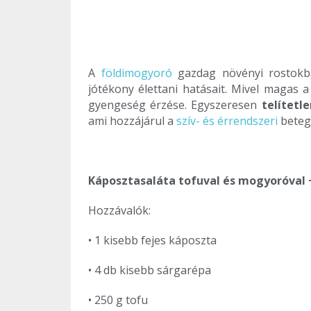
A
földimogyoró
gazdag növényi rostokba
jótékony élettani hatásait. Mivel magas 
gyengeség érzése. Egyszeresen
telítetl
ami hozzájárul a
szív- és érrendszeri
beteg
Káposztasaláta tofuval és mogyoróval 
Hozzávalók:
• 1 kisebb fejes káposzta
• 4 db kisebb sárgarépa
• 250 g tofu