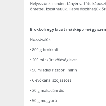
Helyezzünk minden tányérra főtt káposztá
öntettel. Ízesíthetjük, illetve díszíthetjük
Brokkoli egy kicsit másképp –négy sze
Hozzávalók:
• 800 g brokkoli
• 200 ml szűrt zöldségleves
• 50 ml édes rizsbor −mirin−
• 6 evőkanál szójaszósz
• 20 g makadám dió
• 50 g mogyoró