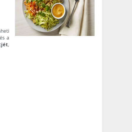
heti
és a
tjét
,