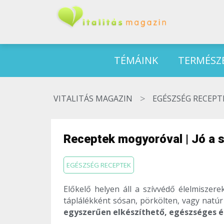
TÉMÁINK
TERMÉSZ
>
VITALITÁS MAGAZIN
EGÉSZSÉG RECEPT
Receptek mogyoróval | Jó a 
EGÉSZSÉG RECEPTEK
Előkelő helyen áll a szívvédő élelmiszer
táplálékként sósan, pörkölten, vagy natú
egyszerűen elkészíthető, egészséges é