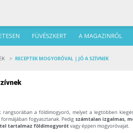
ETESEN
FÜVÉSZKERT
A MAGAZINRÓL
>
EK
RECEPTEK MOGYORÓVAL | JÓ A SZÍVNEK
szívnek
ek rangsorában a földimogyoró, melyet a legtöbben kiegés
r formájában fogyasztanak. Pedig
számtalan izgalmas, m
tel tartalmaz földimogyorót
vagy éppen mogyoróvajat.