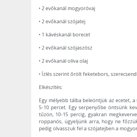
• 2 evőkanál mogyoróvaj
• 2 evőkanál szójatej
• 1 kávéskanál borecet
• 2 evőkanál szójaszósz
• 2 evőkanál olíva olaj
• Ízlés szerint őrölt feketebors, szerecsen
Elkészítés:
Egy mélyebb tálba beleöntjük az ecetet, a 
5-10 percet. Egy serpenyőbe öntsünk kev
tűzön, 10-15 percig, gyakran megkeverve 
roppanós, ügyeljünk arra, hogy ne főzzük
pedig olvasszuk fel a szójatejben a mogyor