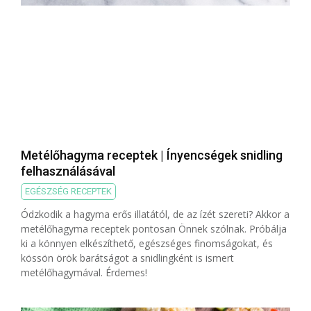
Metélőhagyma receptek | Ínyencségek snidling
felhasználásával
EGÉSZSÉG RECEPTEK
Ódzkodik a hagyma erős illatától, de az ízét szereti? Akkor a
metélőhagyma receptek pontosan Önnek szólnak. Próbálja
ki a könnyen elkészíthető, egészséges finomságokat, és
kössön örök barátságot a snidlingként is ismert
metélőhagymával. Érdemes!