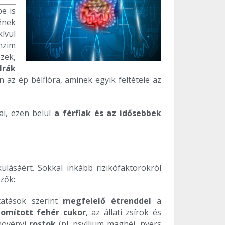
e is
ének
ívül
nzim
ezek,
lrák
az ép bélflóra, aminek egyik feltétele az
ai, ezen belül
a férfiak és az idősebbek
lásáért. Sokkal inkább rizikófaktorokról
zők:
tatások szerint
megfelelő étrenddel
a
nomított fehér cukor
, az állati zsírok és
 növényi
rostok
(pl. psyllium maghéj, nyers