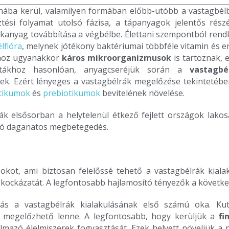
rnába kerül, valamilyen formában előbb-utóbb a vastagbélb
tési folyamat utolsó fázisa, a tápanyagok jelentős rész
akanyag továbbítása a végbélbe. Élettani szempontból rendk
lflóra
, melynek jótékony baktériumai többféle vitamin és e
ához ugyanakkor
káros mikroorganizmusok
is tartoznak, 
itákhoz hasonlóan, anyagcseréjük során a
vastagbé
k. Ezért lényeges a vastagbélrák megelőzése tekintetében 
tikumok
és
prebiotikumok
bevitelének növelése.
k elsősorban a helytelenül étkező fejlett országok lakos
ló daganatos megbetegedés.
ot, ami biztosan felelőssé tehető a vastagbélrák kialaku
 kockázatát. A legfontosabb hajlamosító tényezők a követke
zás a vastagbélrák kialakulásának első számú oka. Ku
a megelőzhető lenne. A legfontosabb, hogy kerüljük a
fi
lmazó élelmiszerek fogyasztását. Ezek helyett növeljük a