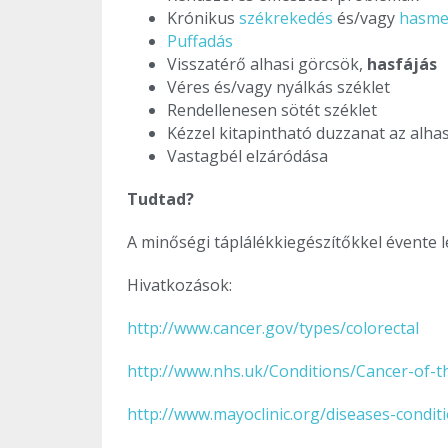
Krónikus
székrekedés
és/vagy
hasme
Puffadás
Visszatérő alhasi görcsök,
hasfájás
Véres és/vagy nyálkás széklet
Rendellenesen sötét széklet
Kézzel kitapintható duzzanat az alh
Vastagbél elzáródása
Tudtad?
A minőségi táplálékkiegészítőkkel évente 
Hivatkozások:
http://www.cancer.gov/types/colorectal
http://www.nhs.uk/Conditions/Cancer-of-
http://www.mayoclinic.org/diseases-condi