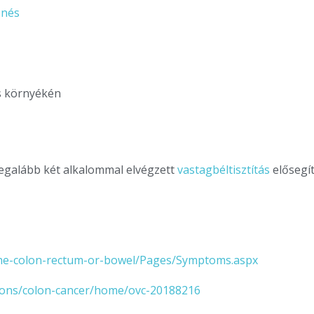
nés
as környékén
legalább két alkalommal elvégzett
vastagbéltisztítás
elősegít
the-colon-rectum-or-bowel/Pages/Symptoms.aspx
tions/colon-cancer/home/ovc-20188216