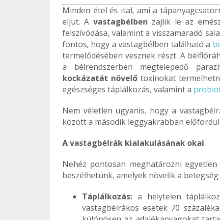
Minden étel és ital, ami a tápanyagcsato
eljut. A
vastagbélben
zajlik le az emész
felszívódása, valamint a visszamaradó sal
fontos, hogy a vastagbélben található a
bé
termelődésében vesznek részt. A bélflór
a bélrendszerben megtelepedő paraz
kockázatát növelő
toxinokat termelhetne
egészséges táplálkozás, valamint a
probio
Nem véletlen ugyanis, hogy a vastagbélrá
között a második leggyakrabban előfordu
A vastagbélrák kialakulásának okai
Nehéz pontosan meghatározni egyetlen ok
beszélhetünk, amelyek növelik a betegség
Táplálkozás
:
a helytelen táplálko
vastagbélrákos esetek 70 százalék
különösen az adalékanyagokat tarta