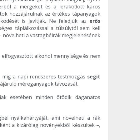
zerből a mérgeket és a lerakódott káros
tok hozzájárulnak az értékes tápanyagok
ködését is javítják. Ne feledjük: az
erős
ges táplálkozással a túlsúlytól sem kell
 – növelheti a vastagbélrák megjelenésének
 Az elfogyasztott alkohol mennyisége és nem
d, míg a napi rendszeres testmozgás
segít
ozzájáruló méreganyagok távozását.
rfiak esetében minden ötödik daganatos
bél nyálkahártyáját, ami növelheti a rák
ként a kizárólag növényekből készültek –,