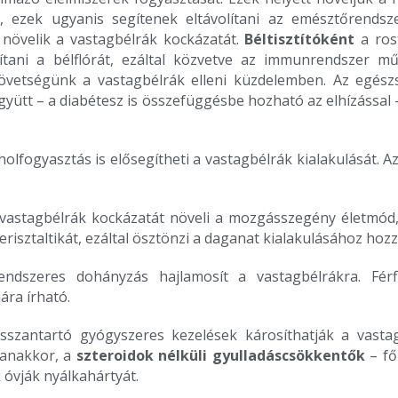
t, ezek ugyanis segítenek eltávolítani az emésztőrends
 növelik a vastagbélrák kockázatát.
Béltisztítóként
a ros
lítani a bélflórát, ezáltal közvetve az immunrendszer mű
vetségünk a vastagbélrák elleni küzdelemben. Az egészsé
yütt – a diabétesz is összefüggésbe hozható az elhízással
oholfogyasztás is elősegítheti a vastagbélrák kialakulását.
 vastagbélrák kockázatát növeli a mozgásszegény életmó
élperisztaltikát, ezáltal ösztönzi a daganat kialakulásához h
 rendszeres dohányzás hajlamosít a vastagbélrákra. Fé
ára írható.
osszantartó gyógyszeres kezelések károsíthatják a vastag
yanakkor, a
szteroidok nélküli gyulladáscsökkentők
– fő
 óvják nyálkahártyát.