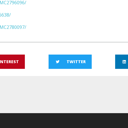
/PMC2796096/
6638/
/PMC2780097/
INTEREST
TWITTER