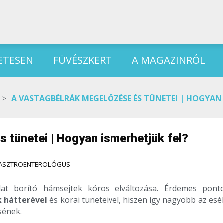
ETESEN
FÜVÉSZKERT
A MAGAZINRÓL
>
A VASTAGBÉLRÁK MEGELŐZÉSE ÉS TÜNETEI | HOGYAN 
 tünetei | Hogyan ismerhetjük fel?
ASZTROENTEROLÓGUS
lat borító hámsejtek kóros elváltozása. Érdemes pont
 hátterével
és korai tüneteivel, hiszen így nagyobb az esé
sének.