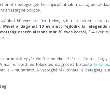
ert érintő betegségek hozzájárulhatnak a vastagbélrák kia
nt a vastagbélpolipok.
ajánlott 50 éves kor felett elvégeztetni a kolonoszkópiás
. Mivel a daganat 10 év alatt fejlődik ki, elegendő
ozottság esetén viszont már 20 éves kortól,
3-4 évente 
te.
m produkál egyértelmű tüneteket. Ezért is fontos, hogy
 A már említett, és tökéletes diagnózist biztosító
kolonos
ér is kimutatható. A vastagbélrák tünetei a betegség s
s.
tség