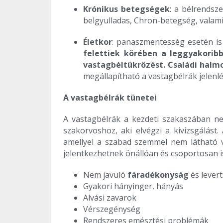
Krónikus betegségek
: a bélrendsz
belgyulladas, Chron-betegség, valami
Életkor
: panaszmentesség esetén is 
felettiek körében
a leggyakoribb
vastagbéltükrözést. Családi halm
megállapítható a vastagbélrák jelenlé
A vastagbélrák tünetei
A vastagbélrák a kezdeti szakaszában ne
szakorvoshoz, aki elvégzi a kivizsgálást.
amellyel a szabad szemmel nem látható v
jelentkezhetnek önállóan és csoportosan i
Nem javuló
fáradékonyság
és lever
Gyakori hányinger, hányás
Alvási zavarok
Vérszegénység
Rendszeres emésztési problémák