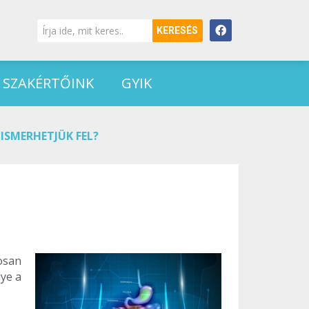
KERESÉS
SZAKÉRTŐINK
GYIK
ISMERHETJÜK FEL?
osan
lye a