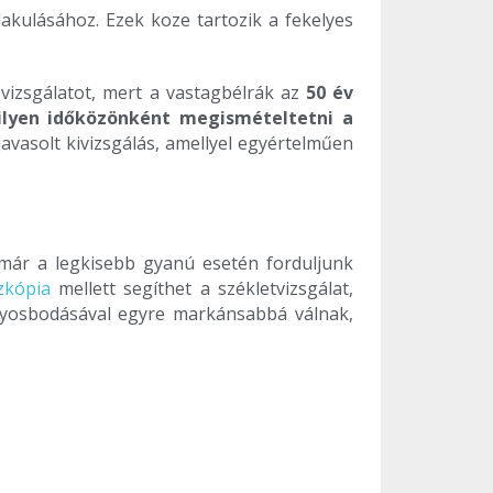
lakulásához. Ezek koze tartozik a fekelyes
 vizsgálatot, mert a vastagbélrák az
50 év
 ilyen időközönként megismételtetni a
javasolt kivizsgálás, amellyel egyértelműen
 már a legkisebb gyanú esetén forduljunk
zkópia
mellett segíthet a székletvizsgálat,
úlyosbodásával egyre markánsabbá válnak,