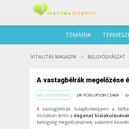
TÉMÁINK
TERMÉSZ
>
VITALITÁS MAGAZIN
BELGYÓGYÁSZAT
A vastagbélrák megelőzése és
BELGYÓGYÁSZAT
DR. PODLUPSZKI CSABA
G
A vastagbélrák tulajdonképpen a bélfa
tisztában lenni a
daganat kialakulásának
betegség megelőzésének, valamint kezelé