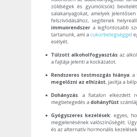
zöldségek és gyümölcsök) bevitelé
salakanyagokat, amelyek jelentősen
felszívódásához, segítenek helyreál
immunrendszer
a legfontosabb szö
tartanunk, ami a
cukorbetegséggel
eg
esélyét.
Túlzott alkoholfogyasztás
: az alk
a fajtája jelenti a kockázatot.
Rendszeres testmozgás hiánya
: a
megelőzni az elhízást
, javítja a b
Dohányzás
: a fiatalon elkezdett
megbetegedés a
dohányfüst
számláj
Gyógyszeres kezelések
: egyes, h
megjelenésének valószínűségét. Ug
és az alternatív hormonális kezelések