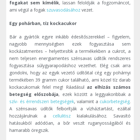
fogakat sem kímélik
, lassan feloldják a fogzománcot,
ami végül a fogak
szuvasodásához
vezet.
Egy pohárban, tíz kockacukor
Bár a gyártók egyre inkább édesítőszerekkel – figyelem,
nagyobb mennyiségben ezek fogyasztása sem
kockázatmentes – helyettesítik a termékekben a cukrot, a
nem teljesen energiamentes szénsavas üdítők rendszeres
fogyasztása súlygyarapodáshoz vezethet. Elég csak arra
gondolni, hogy az egyik vezető üdítőital cég egy pohárnyi
termékében 39 gramm cukor található, ami közel tíz darab
kockacukornak felel meg! Ráadásul
az elhízás számos
betegség előszobája
, ezek között a leggyakoribbak a
szív- és érrendszeri betegségek
, valamint a
cukorbetegség
.
A szénsavas üdítők felborítják a vízháztartást, ezáltal
hozzájárulnak a
cellulitisz
kialakulásához. Savasító
hatásukból adódóan, a bőr veszít ruganyosságából és
hamarabb öregszik.