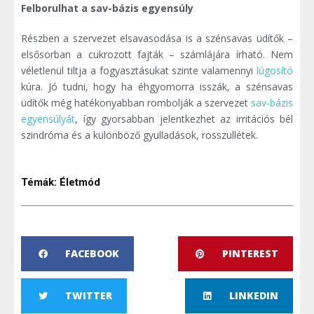
Felborulhat a sav-bázis egyensúly
Részben a szervezet elsavasodása is a szénsavas üdítők –
elsősorban a cukrozott fajták – számlájára írható. Nem
véletlenül tiltja a fogyasztásukat szinte valamennyi
lúgosító
kúra. Jó tudni, hogy ha éhgyomorra isszák, a szénsavas
üdítők még hatékonyabban rombolják a szervezet
sav-bázis
egyensúlyát
, így gyorsabban jelentkezhet az irritációs bél
szindróma és a különböző gyulladások, rosszullétek.
Témák:
Életmód
FACEBOOK
PINTEREST
TWITTER
LINKEDIN