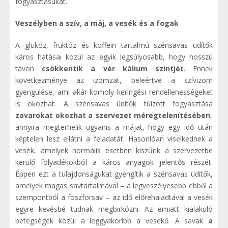
fogyasztásukat.
Veszélyben a szív, a máj, a vesék és a fogak
A glükóz, fruktóz és koffein tartalmú szénsavas üdítők
káros hatásai közül az egyik legsúlyosabb, hogy hosszú
távon
csökkentik a vér kálium szintjét
. Ennek
következménye az izomzat, beleértve a szívizom
gyengülése, ami akár komoly keringési rendellenességeket
is okozhat. A szénsavas üdítők túlzott fogyasztása
zavarokat okozhat a szervezet méregtelenítésében
,
annyira megterhelik ugyanis a májat, hogy egy idő után
képtelen lesz ellátni a feladatát. Hasonlóan viselkednek a
vesék, amelyek normális esetben kiszűrik a szervezetbe
kerülő folyadékokból a káros anyagok jelentős részét.
Éppen ezt a tulajdonságukat gyengítik a szénsavas üdítők,
amelyek magas savtartalmával – a legveszélyesebb ebből a
szempontból a foszforsav – az idő előrehaladtával a vesék
egyre kevésbé tudnak megbirkózni. Az emiatt kialakuló
betegségek közül a leggyakoribb a vesekő. A savak
a