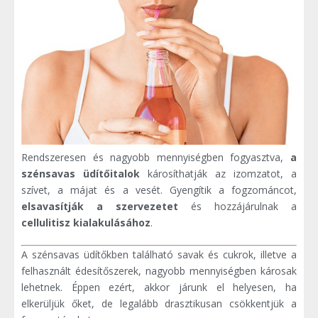
Rendszeresen és nagyobb mennyiségben fogyasztva,
a
szénsavas üdítőitalok
károsíthatják az izomzatot, a
szívet, a májat és a vesét. Gyengítik a fogzománcot,
elsavasítják a szervezetet
és hozzájárulnak a
cellulitisz kialakulásához
.
A szénsavas üdítőkben található savak és cukrok, illetve a
felhasznált édesítőszerek, nagyobb mennyiségben károsak
lehetnek. Éppen ezért, akkor járunk el helyesen, ha
elkerüljük őket, de legalább drasztikusan csökkentjük a