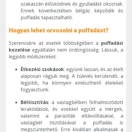
szakaszán élősködnek és gyulladást okoznak.
Ennek következtében bélgáz képződik és
puffadás tapasztalható.
Hogyan lehet orvosolni a puffadást?
Szerencsére az esetek többségében a
puffadási
kezelése
egyáltalán nem ördöngösség. Lássuk, a
legjobb módszereket.
Étkezési szokások
: együnk lassan, és az ételt
alaposan rágjuk meg. A túlevés kerülendő, a
legjobb, ha könnyen emészthető ételeket
fogyasztunk.
Béltisztítás
: a vastagbélben felhalmozódott
lerakódások, és ezekkel együtt a mérgek,
valamint a paraziták eltávolításával, a
vastagbél tisztításával a puffadás is
megszüntethető. Erre kiválóan alkalmasak a