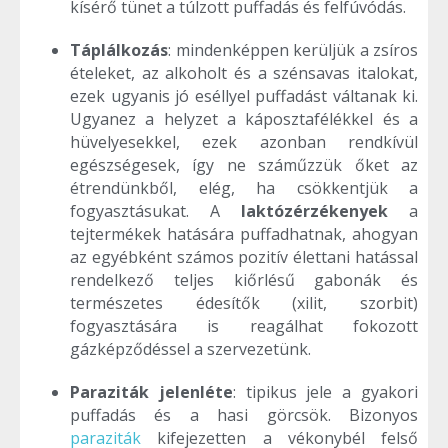
kísérő tünet a túlzott puffadás és felfúvódás.
Táplálkozás
: mindenképpen kerüljük a zsíros
ételeket, az alkoholt és a szénsavas italokat,
ezek ugyanis jó eséllyel puffadást váltanak ki.
Ugyanez a helyzet a káposztafélékkel és a
hüvelyesekkel, ezek azonban rendkívül
egészségesek, így ne száműzzük őket az
étrendünkből, elég, ha csökkentjük a
fogyasztásukat. A
laktózérzékenyek
a
tejtermékek hatására puffadhatnak, ahogyan
az egyébként számos pozitív élettani hatással
rendelkező teljes kiőrlésű gabonák és
természetes édesítők (xilit, szorbit)
fogyasztására is reagálhat fokozott
gázképződéssel a szervezetünk.
Paraziták jelenléte
: tipikus jele a gyakori
puffadás és a hasi görcsök. Bizonyos
paraziták
kifejezetten a vékonybél felső