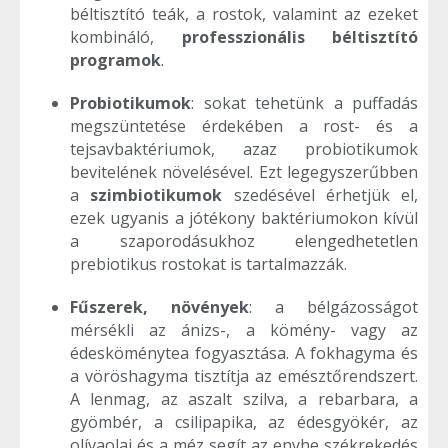
béltisztító teák, a rostok, valamint az ezeket
kombináló,
professzionális béltisztító
programok
.
Probiotikumok
: sokat tehetünk a puffadás
megszüntetése érdekében a rost- és a
tejsavbaktériumok, azaz probiotikumok
bevitelének növelésével. Ezt legegyszerűbben
a
szimbiotikumok
szedésével érhetjük el,
ezek ugyanis a jótékony baktériumokon kívül
a szaporodásukhoz elengedhetetlen
prebiotikus rostokat is tartalmazzák.
Fűszerek, növények
: a bélgázosságot
mérsékli az ánizs-, a kömény- vagy az
édesköménytea fogyasztása. A fokhagyma és
a vöröshagyma tisztítja az emésztőrendszert.
A lenmag, az aszalt szilva, a rebarbara, a
gyömbér, a csilipapika, az édesgyökér, az
olívaolaj és a méz segít az enyhe székrekedés