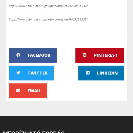
https://www.ncbi.nlm.nih.gov/pmc/articles/PMC4991532/
https://www.ncbi.nlm.nih.gov/pmc/articles/PMC3264926/
FACEBOOK
PINTEREST
TWITTER
LINKEDIN
EMAIL