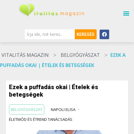
KERESÉS
>
>
VITALITÁS MAGAZIN
BELGYÓGYÁSZAT
EZEK A
PUFFADÁS OKAI | ÉTELEK ÉS BETEGSÉGEK
Ezek a puffadás okai | Ételek és
betegségek
BELGYÓGYÁSZAT
NAPOLI ELISA
ÉLETMÓD ÉS ÉTREND TANÁCSADÁS