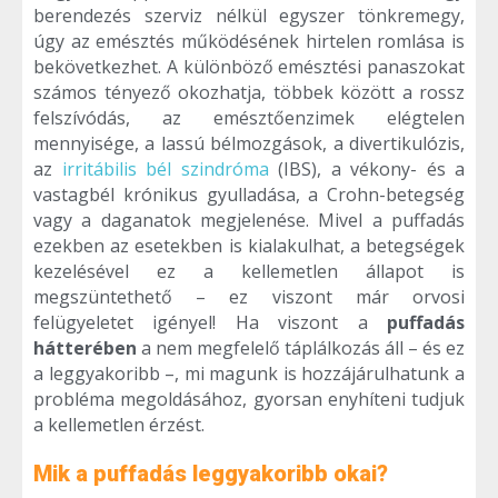
berendezés szerviz nélkül egyszer tönkremegy,
úgy az emésztés működésének hirtelen romlása is
bekövetkezhet. A különböző emésztési panaszokat
számos tényező okozhatja, többek között a rossz
felszívódás, az emésztőenzimek elégtelen
mennyisége, a lassú bélmozgások, a divertikulózis,
az
irritábilis bél szindróma
(IBS), a vékony- és a
vastagbél krónikus gyulladása, a Crohn-betegség
vagy a daganatok megjelenése. Mivel a puffadás
ezekben az esetekben is kialakulhat, a betegségek
kezelésével ez a kellemetlen állapot is
megszüntethető – ez viszont már orvosi
felügyeletet igényel! Ha viszont a
puffadás
hátterében
a nem megfelelő táplálkozás áll – és ez
a leggyakoribb –, mi magunk is hozzájárulhatunk a
probléma megoldásához, gyorsan enyhíteni tudjuk
a kellemetlen érzést.
Mik a puffadás leggyakoribb okai?