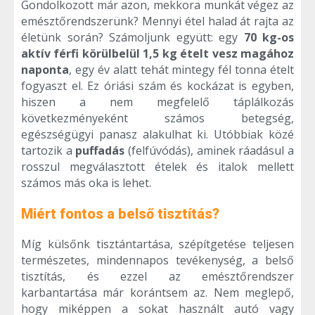
Gondolkozott már azon, mekkora munkát végez az
emésztőrendszerünk? Mennyi étel halad át rajta az
életünk során? Számoljunk együtt: egy
70 kg-os
aktív férfi körülbelül 1,5 kg ételt vesz magához
naponta
, egy év alatt tehát mintegy fél tonna ételt
fogyaszt el. Ez óriási szám és kockázat is egyben,
hiszen a nem megfelelő táplálkozás
következményeként számos betegség,
egészségügyi panasz alakulhat ki. Utóbbiak közé
tartozik a
puffadás
(felfúvódás), aminek ráadásul a
rosszul megválasztott ételek és italok mellett
számos más oka is lehet.
Miért fontos a belső tisztítás?
Míg külsőnk tisztántartása, szépítgetése teljesen
természetes, mindennapos tevékenység, a belső
tisztítás, és ezzel az emésztőrendszer
karbantartása már korántsem az. Nem meglepő,
hogy miképpen a sokat használt autó vagy