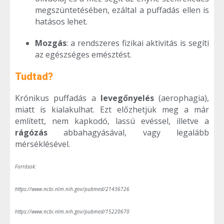
megszüntetésében, ezáltal a puffadás ellen is
hatásos lehet.
Mozgás
: a rendszeres fizikai aktivitás is segíti
az egészséges emésztést.
Tudtad?
Krónikus puffadás a
levegőnyelés
(aerophagia),
miatt is kialakulhat. Ezt előzhetjük meg a már
említett, nem kapkodó, lassú evéssel, illetve a
rágózás
abbahagyásával, vagy legalább
mérséklésével.
Források:
https://www.ncbi.nlm.nih.gov/pubmed/21436726
https://www.ncbi.nlm.nih.gov/pubmed/15220670