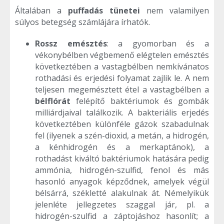
Általában a
puffadás tünetei
nem valamilyen
súlyos betegség számlájára írhatók.
Rossz emésztés
: a gyomorban és a
vékonybélben végbemenő elégtelen emésztés
következtében a vastagbélben nemkívánatos
rothadási és erjedési folyamat zajlik le. A nem
teljesen megemésztett étel a vastagbélben a
bélflórát
felépítő baktériumok és gombák
milliárdjaival találkozik. A bakteriális erjedés
következtében különféle gázok szabadulnak
fel (ilyenek a szén-dioxid, a metán, a hidrogén,
a kénhidrogén és a merkaptánok), a
rothadást kiváltó baktériumok hatására pedig
ammónia, hidrogén-szulfid, fenol és más
hasonló anyagok képződnek, amelyek végül
bélsárrá, székletté alakulnak át. Némelyikük
jelenléte jellegzetes szaggal jár, pl. a
hidrogén-szulfid a záptojáshoz hasonlít; a