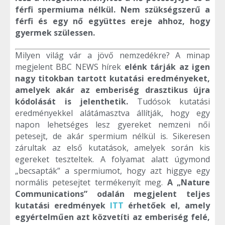
férfi spermiuma nélkül.
Nem szükségszerű a
férfi és egy nő együttes ereje ahhoz, hogy
gyermek szülessen.
Milyen világ vár a jövő nemzedékre? A minap
megjelent BBC NEWS hírek
elénk tárják az igen
nagy titokban tartott kutatási eredményeket,
amelyek akár az emberiség drasztikus újra
kódolását is jelenthetik.
Tudósok kutatási
eredményekkel alátámasztva állítják, hogy egy
napon lehetséges lesz gyereket nemzeni női
petesejt, de akár spermium nélkül is. Sikeresen
zárultak az első kutatások, amelyek során kis
egereket teszteltek. A folyamat alatt úgymond
„becsapták” a spermiumot, hogy azt higgye egy
normális petesejtet termékenyít meg.
A „Nature
Communications” odalán megjelent teljes
kutatási eredmények
ITT
érhetőek el, amely
egyértelműen azt közvetíti az emberiség felé,