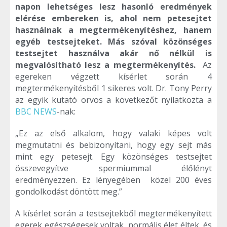
napon lehetséges lesz hasonló eredmények
elérése embereken is, ahol nem petesejtet
használnak a megtermékenyítéshez, hanem
egyéb testsejteket. Más szóval közönséges
testsejtet használva akár nő nélkül is
megvalósítható lesz a megtermékenyítés.
Az
egereken végzett kísérlet során 4
megtermékenyítésből 1 sikeres volt. Dr. Tony Perry
az egyik kutató orvos a következőt nyilatkozta a
BBC NEWS
-nak:
„Ez az első alkalom, hogy valaki képes volt
megmutatni és bebizonyítani, hogy egy sejt más
mint egy petesejt. Egy közönséges testsejtet
összevegyítve spermiummal élőlényt
eredményezzen. Ez lényegében közel 200 éves
gondolkodást döntött meg.”
A kísérlet során a testsejtekből megtermékenyített
egerek egészségesek voltak, normális élet éltek, és