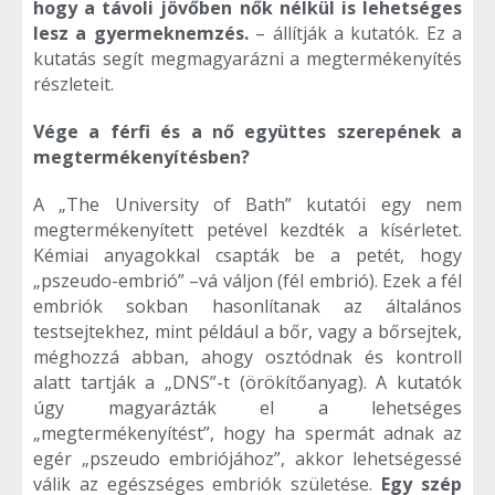
hogy a távoli jövőben nők nélkül is lehetséges
lesz a gyermeknemzés.
– állítják a kutatók. Ez a
kutatás segít megmagyarázni a megtermékenyítés
részleteit.
Vége a férfi és a nő együttes szerepének a
megtermékenyítésben?
A „The University of Bath” kutatói egy nem
megtermékenyített petével kezdték a kísérletet.
Kémiai anyagokkal csapták be a petét, hogy
„pszeudo-embrió” –vá váljon (fél embrió). Ezek a fél
embriók sokban hasonlítanak az általános
testsejtekhez, mint például a bőr, vagy a bőrsejtek,
méghozzá abban, ahogy osztódnak és kontroll
alatt tartják a „DNS”-t (örökítőanyag). A kutatók
úgy magyarázták el a lehetséges
„megtermékenyítést”, hogy ha spermát adnak az
egér „pszeudo embriójához”, akkor lehetségessé
válik az egészséges embriók születése.
Egy szép