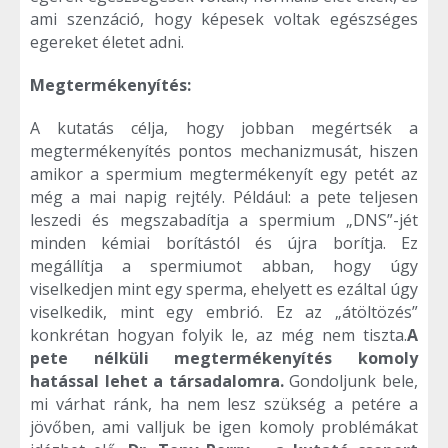
ami szenzáció, hogy képesek voltak egészséges
egereket életet adni.
Megtermékenyítés:
A kutatás célja, hogy jobban megértsék a
megtermékenyítés pontos mechanizmusát, hiszen
amikor a spermium megtermékenyít egy petét az
még a mai napig rejtély. Például: a pete teljesen
leszedi és megszabadítja a spermium „DNS”-jét
minden kémiai borítástól és újra borítja. Ez
megállítja a spermiumot abban, hogy úgy
viselkedjen mint egy sperma, ehelyett es ezáltal úgy
viselkedik, mint egy embrió. Ez az „átöltözés”
konkrétan hogyan folyik le, az még nem tiszta.
A
pete nélküli megtermékenyítés komoly
hatással lehet a társadalomra.
Gondoljunk bele,
mi várhat ránk, ha nem lesz szükség a petére a
jövőben, ami valljuk be igen komoly problémákat