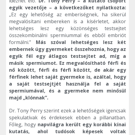
idézhet elő.
Dr. Tony Perry – a kutató csoport
egyik vezetője – a következőket nyilatkozta:
„Ez egy lehetőség az emberiségnek, ha sikerül
megvalósítani embereken is a kísérletet, akkor
lehetséges lesz egy közönséges testsejtet
összekombinálni spermiummal és ebből embriót
formálni.”
Más szóval lehetséges lesz két
embernek úgy gyermeket összehoznia, hogy az
egyik fél egy átlagos testsejtet ad, míg a
másik spermiumot. Ez megvalósítható férfi és
nő között, férfi és férfi között, de akár egy
férfinek lehet saját gyermeke is, azáltal, hogy
a saját testsejtjét használja fel a saját
spermiumával, és a gyermeke nem minősül
majd „klónnak”.
Dr. Tony Perry szerint ezek a lehetőségek igencsak
spekulatívak és érdekesek ebben a pillanatban.
Főleg, hogy
napvilágra került egy korábbi kínai
kutatás, ahol tudósok képesek voltak