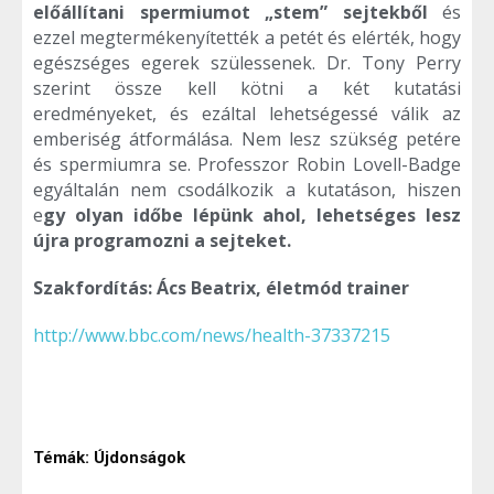
előállítani spermiumot „stem” sejtekből
és
ezzel megtermékenyítették a petét és elérték, hogy
egészséges egerek szülessenek. Dr. Tony Perry
szerint össze kell kötni a két kutatási
eredményeket, és ezáltal lehetségessé válik az
emberiség átformálása. Nem lesz szükség petére
és spermiumra se. Professzor Robin Lovell-Badge
egyáltalán nem csodálkozik a kutatáson, hiszen
e
gy olyan időbe lépünk ahol, lehetséges lesz
újra programozni a sejteket.
Szakfordítás: Ács Beatrix, életmód trainer
http://www.bbc.com/news/health-37337215
Témák:
Újdonságok