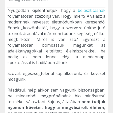
Nyugodtan kijelenthetjük, hogy a
béltisztításnak
folyamatosan szezonja van. Hogy, miért? A válasz a
modernnek nevezett életmódunkban keresendő.
Ennek „köszönhető”, hogy a szervezetünkbe jutó
toxinok áradatával már nem tudunk segítség nélkül
megbirkózni. Miről is van szó? Egyrészt a
folyamatosan bombázzuk magunkat az
adalékanyagokkal eltelített élelmiszerekkel, ha
pedig ez nem lenne elég, a mindennapi
sportolással is hadilábon állunk.
Szóval, egészségtelenül táplálkozunk, és keveset
mozgunk.
Ráadásul, még akkor sem vagyunk biztonságban,
ha mindenből megpróbálnánk bio minősítésű
terméket választani. Sajnos, általában
nem tudjuk
nyomon követni, hogy a megvásárolt élelem,