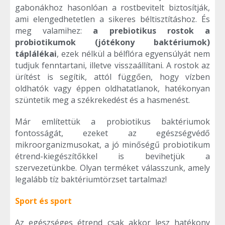
gabonákhoz hasonlóan a rostbevitelt biztosítják,
ami elengedhetetlen a sikeres béltisztításhoz. És
meg valamihez:
a prebiotikus rostok a
probiotikumok (jótékony baktériumok)
táplálékai
, ezek nélkül a bélflóra egyensúlyát nem
tudjuk fenntartani, illetve visszaállítani. A rostok az
ürítést is segítik, attól függően, hogy vízben
oldhatók vagy éppen oldhatatlanok, hatékonyan
szüntetik meg a székrekedést és a hasmenést.
Már említettük a probiotikus baktériumok
fontosságát, ezeket az egészségvédő
mikroorganizmusokat, a jó minőségű probiotikum
étrend-kiegészítőkkel is bevihetjük a
szervezetünkbe. Olyan terméket válasszunk, amely
legalább tíz baktériumtörzset tartalmaz!
Sport és sport
Az egészséges étrend csak akkor lesz hatékony