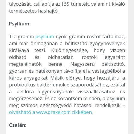
távozását, csillapítja az IBS tüneteit, valamint kiváló
természetes hashajtó.
Psyllium:
Tíz gramm
psyllium
nyolc gramm rostot tartalmaz,
ami már önmagában a béltisztító gyógynövények
királyává teszi. Különlegessége, hogy vízben
oldható és oldhatatlan rostok egyaránt
megtalálhatók benne. Nagyszerű béltisztító,
gyorsan és hatékonyan távolítja el a vastagbélből a
káros anyagokat. Másik előnye, hogy hozzájárul a
probiotikus baktériumok elszaporodásához, ezáltal
a bélflóra egyensúlyának visszaállításához és
megőrzéséhez. És ez korántsem minden, a psyllium
még számos egészségvédő hatással rendelkezik –
olvasható a www.draxe.com cikkében
.
Csalán
: