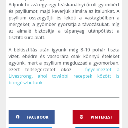
Adjunk hozzá egy-egy teáskanálnyi őrölt gyömbért
és psylliumot, majd keverjük simára az italunkat. A
psyllium összegyűjti és leköti a vastagbélben a
mérgeket, a gyömbér gyorsítja a távozásukat, míg
az almalé biztosítja a tápanyag utánpótlást a
tisztítókúra alatt.
A béltisztítás után igyunk még 8-10 pohár tiszta
vizet, ebédre és vacsorára csak könnyű ételeket
együnk, mert a psyllium megduzzad a gyomorban,
ezért teltségérzetet okoz –
figyelmeztet a
Livestrong, ahol további receptek között is
böngészhetünk
.
FACEBOOK
PINTEREST