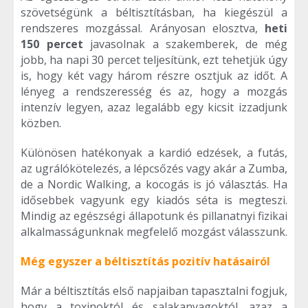
szövetségünk a béltisztításban, ha kiegészül a
rendszeres mozgással. Arányosan elosztva,
heti
150 percet
javasolnak a szakemberek, de még
jobb, ha napi 30 percet teljesítünk, ezt tehetjük úgy
is, hogy két vagy három részre osztjuk az időt. A
lényeg a rendszeresség és az, hogy a mozgás
intenzív legyen, azaz legalább egy kicsit izzadjunk
közben.
Különösen hatékonyak a kardió edzések, a futás,
az ugrálókötelezés, a lépcsőzés vagy akár a Zumba,
de a Nordic Walking, a kocogás is jó választás. Ha
idősebbek vagyunk egy kiadós séta is megteszi.
Mindig az egészségi állapotunk és pillanatnyi fizikai
alkalmasságunknak megfelelő mozgást válasszunk.
Még egyszer a béltisztítás pozitív hatásairól
Már a béltisztítás első napjaiban tapasztalni fogjuk,
hogy a toxinoktól és salakanyagoktól, azaz a