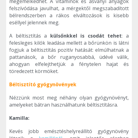
megemelkedhet. A vitaminok és ásványi anyagok
felszívódása javulhat, a mérgektől megszabadított
bélrendszerben a rákos elváltozások is kisebb
eséllyel jelennek meg.
A béltisztítás a
külsőnkkel is csodát tehet
: a
felesleges kilók leadása mellett a bőrünkön is látni
fogjuk a béltisztítás pozitív hatását: elmúlhatnak a
pattanások, a bőr ruganyosabbá, üdévé válik,
ahogyan elfelejthetjük a fénytelen hajat és
töredezett körmöket.
Béltisztító gyógynövények
Nézzünk most meg néhány olyan gyógynövényt,
amelyeket bátran használhatunk béltisztításra.
Kamilla:
Kevés jobb emésztéshelyreállító gyógynövény