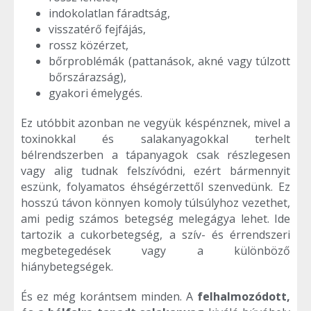
indokolatlan fáradtság,
visszatérő fejfájás,
rossz közérzet,
bőrproblémák (pattanások, akné vagy túlzott
bőrszárazság),
gyakori émelygés.
Ez utóbbit azonban ne vegyük késpénznek, mivel a
toxinokkal és salakanyagokkal terhelt
bélrendszerben a tápanyagok csak részlegesen
vagy alig tudnak felszívódni, ezért bármennyit
eszünk, folyamatos éhségérzettől szenvedünk. Ez
hosszú távon könnyen komoly túlsúlyhoz vezethet,
ami pedig számos betegség melegágya lehet. Ide
tartozik a cukorbetegség, a szív- és érrendszeri
megbetegedések vagy a különböző
hiánybetegségek.
És ez még korántsem minden. A
felhalmozódott,