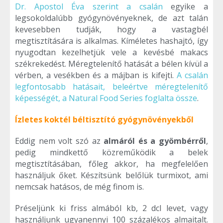
Dr. Apostol Éva szerint a csalán
egyike a
legsokoldalúbb gyógynövényeknek, de azt talán
kevesebben tudják, hogy a vastagbél
megtisztítására is alkalmas. Kíméletes hashajtó, így
nyugodtan kezelhetjük vele a kevésbé makacs
székrekedést. Méregtelenítő hatását a bélen kívül a
vérben, a vesékben és a májban is kifejti.
A csalán
legfontosabb hatásait, beleértve méregtelenítő
képességét, a Natural Food Series foglalta össze
.
Ízletes koktél béltisztító gyógynövényekből
Eddig nem volt szó az
almáról és a gyömbérről
,
pedig mindkettő közreműködik a belek
megtisztításában, főleg akkor, ha megfelelően
használjuk őket. Készítsünk belőlük turmixot, ami
nemcsak hatásos, de még finom is.
Préseljünk ki friss almából kb, 2 dcl levet, vagy
használjunk ugyanennyi 100 százalékos almaitalt.