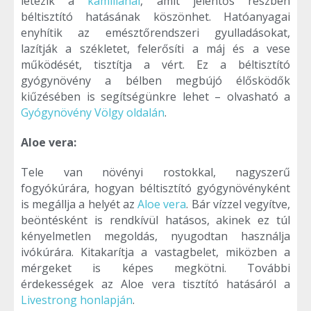
létezik a
kamillánál
, amit jelentős részben
béltisztító hatásának köszönhet. Hatóanyagai
enyhítik az emésztőrendszeri gyulladásokat,
lazítják a székletet, felerősíti a máj és a vese
működését, tisztítja a vért. Ez a béltisztító
gyógynövény a bélben megbújó élősködők
kiűzésében is segítségünkre lehet – olvasható a
Gyógynövény Völgy oldalán
.
Aloe vera:
Tele van növényi rostokkal, nagyszerű
fogyókúrára, hogyan béltisztító gyógynövényként
is megállja a helyét az
Aloe vera
. Bár vízzel vegyítve,
beöntésként is rendkívül hatásos, akinek ez túl
kényelmetlen megoldás, nyugodtan használja
ivókúrára. Kitakarítja a vastagbelet, miközben a
mérgeket is képes megkötni. További
érdekességek az Aloe vera tisztító hatásáról a
Livestrong honlapján
.