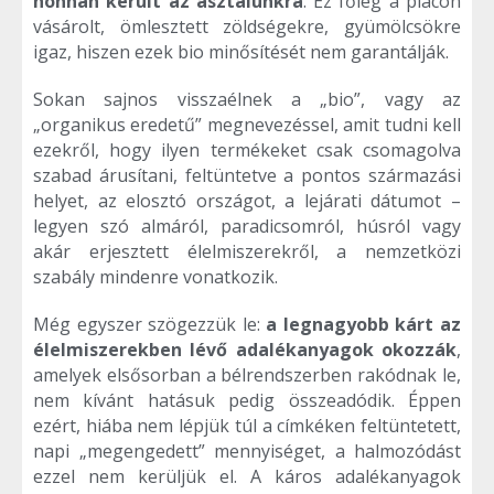
honnan került az asztalunkra
. Ez főleg a piacon
vásárolt, ömlesztett zöldségekre, gyümölcsökre
igaz, hiszen ezek bio minősítését nem garantálják.
Sokan sajnos visszaélnek a „bio”, vagy az
„organikus eredetű” megnevezéssel, amit tudni kell
ezekről, hogy ilyen termékeket csak csomagolva
szabad árusítani, feltüntetve a pontos származási
helyet, az elosztó országot, a lejárati dátumot –
legyen szó almáról, paradicsomról, húsról vagy
akár erjesztett élelmiszerekről, a nemzetközi
szabály mindenre vonatkozik.
Még egyszer szögezzük le:
a legnagyobb kárt az
élelmiszerekben lévő adalékanyagok okozzák
,
amelyek elsősorban a bélrendszerben rakódnak le,
nem kívánt hatásuk pedig összeadódik. Éppen
ezért, hiába nem lépjük túl a címkéken feltüntetett,
napi „megengedett” mennyiséget, a halmozódást
ezzel nem kerüljük el. A káros adalékanyagok