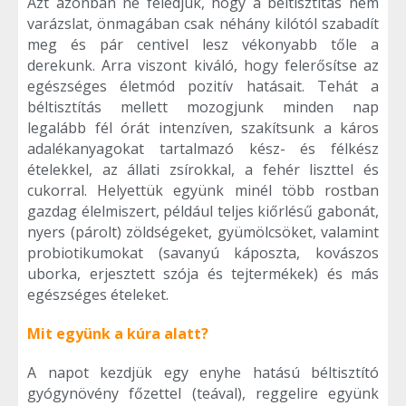
Azt azonban ne feledjük, hogy a béltisztítás nem
varázslat, önmagában csak néhány kilótól szabadít
meg és pár centivel lesz vékonyabb tőle a
derekunk. Arra viszont kiváló, hogy felerősítse az
egészséges életmód pozitív hatásait. Tehát a
béltisztítás mellett mozogjunk minden nap
legalább fél órát intenzíven, szakítsunk a káros
adalékanyagokat tartalmazó kész- és félkész
ételekkel, az állati zsírokkal, a fehér liszttel és
cukorral. Helyettük együnk minél több rostban
gazdag élelmiszert, például teljes kiőrlésű gabonát,
nyers (párolt) zöldségeket, gyümölcsöket, valamint
probiotikumokat (savanyú káposzta, kovászos
uborka, erjesztett szója és tejtermékek) és más
egészséges ételeket.
Mit együnk a kúra alatt?
A napot kezdjük egy enyhe hatású béltisztító
gyógynövény főzettel (teával), reggelire együnk