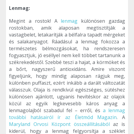
Lenmag:
Megint a rostok! A
lenmag
különösen gazdag
rostokban, amik alaposan megtisztítják a
vastagbelet, letakarítják a bélfalra tapadt mérgeket
és salakanyagot. Ráadásul a lenmag fokozza a
természetes bélmozgásokat, ha rendszeresen
fogyasztjuk, jó eséllyel nem kell többet tartanunk a
székrekedéstől. Szebbé teszi a hajat, a körmöket és
a bőrt, nagyszerű antioxidáns. Amire viszont
figyeljünk, hogy mindig alaposan rágjuk meg,
különben puffaszt, ezért inkább a darált változatát
válasszuk. Olaja is rendkívül egészséges, sütéshez
különösen ajánlott, ugyanis hevítéskor az olajok
közül az egyik legkevesebb káros anyag a
lenmagolajból szabadul fel – erről, és
a lenmag
további hatásairól ír az Életmód Magazin
. A
Maryland Orvosi Központ összeállításából
az is
kiderül, hogy a lenmag felgyorsítja a széklet