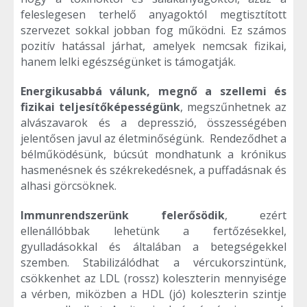
feleslegesen terhelő anyagoktól megtisztított
szervezet sokkal jobban fog működni. Ez számos
pozitív hatással járhat, amelyek nemcsak fizikai,
hanem lelki egészségünket is támogatják.
Energikusabbá válunk, megnő a szellemi és
fizikai teljesítőképességünk
, megszűnhetnek az
alvászavarok és a depresszió, összességében
jelentősen javul az életminőségünk. Rendeződhet a
bélműködésünk, búcsút mondhatunk a krónikus
hasmenésnek és székrekedésnek, a puffadásnak és
alhasi görcsöknek.
Immunrendszerünk felerősödik
, ezért
ellenállóbbak lehetünk a fertőzésekkel,
gyulladásokkal és általában a betegségekkel
szemben. Stabilizálódhat a vércukorszintünk,
csökkenhet az LDL (rossz) koleszterin mennyisége
a vérben, miközben a HDL (jó) koleszterin szintje