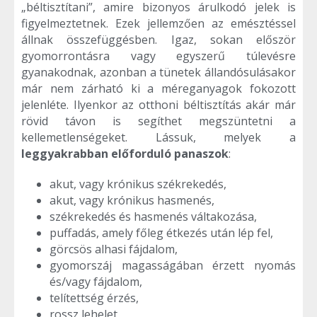
„béltisztítani”, amire bizonyos árulkodó jelek is
figyelmeztetnek. Ezek jellemzően az emésztéssel
állnak összefüggésben. Igaz, sokan először
gyomorrontásra vagy egyszerű túlevésre
gyanakodnak, azonban a tünetek állandósulásakor
már nem zárható ki a méreganyagok fokozott
jelenléte. Ilyenkor az otthoni béltisztítás akár már
rövid távon is segíthet megszüntetni a
kellemetlenségeket. Lássuk, melyek a
leggyakrabban előforduló panaszok
:
akut, vagy krónikus székrekedés,
akut, vagy krónikus hasmenés,
székrekedés és hasmenés váltakozása,
puffadás, amely főleg étkezés után lép fel,
görcsös alhasi fájdalom,
gyomorszáj magasságában érzett nyomás
és/vagy fájdalom,
telítettség érzés,
rossz lehelet,