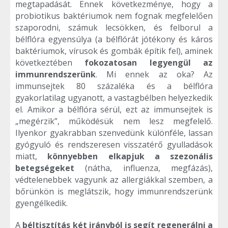
megtapadását. Ennek következménye, hogy a
probiotikus baktériumok nem fognak megfelelően
szaporodni, számuk lecsökken, és felborul a
bélflóra egyensúlya (a bélflórát jótékony és káros
baktériumok, vírusok és gombák építik fel), aminek
következtében
fokozatosan legyengül az
immunrendszerünk
. Mi ennek az oka? Az
immunsejtek 80 százaléka és a bélflóra
gyakorlatilag ugyanott, a vastagbélben helyezkedik
el. Amikor a bélflóra sérül, ezt az immunsejtek is
„megérzik”, működésük nem lesz megfelelő.
Ilyenkor gyakrabban szenvedünk különféle, lassan
gyógyuló és rendszeresen visszatérő gyulladások
miatt,
könnyebben elkapjuk a szezonális
betegségeket
(nátha, influenza, megfázás),
védtelenebbek vagyunk az allergiákkal szemben, a
bőrünkön is meglátszik, hogy immunrendszerünk
gyengélkedik.
A
béltisztítás két irányból is segít regenerálni a