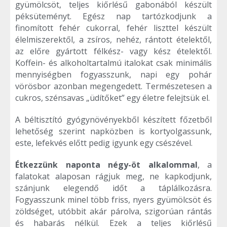
gyümölcsöt, teljes kiőrlésű gabonából készült
péksüteményt. Egész nap tartózkodjunk a
finomított fehér cukorral, fehér liszttel készült
élelmiszerektől, a zsíros, nehéz, rántott ételektől,
az előre gyártott félkész- vagy kész ételektől.
Koffein- és alkoholtartalmú italokat csak minimális
mennyiségben fogyasszunk, napi egy pohár
vörösbor azonban megengedett. Természetesen a
cukros, szénsavas „üdítőket” egy életre felejtsük el.
A béltisztító gyógynövényekből készített főzetből
lehetőség szerint napközben is kortyolgassunk,
este, lefekvés előtt pedig igyunk egy csészével.
Étkezzünk naponta négy-öt alkalommal
, a
falatokat alaposan rágjuk meg, ne kapkodjunk,
szánjunk elegendő időt a táplálkozásra.
Fogyasszunk minel több friss, nyers gyümölcsöt és
zöldséget, utóbbit akár párolva, szigorúan rántás
és habarás nélkül. Ezek a teljes kiőrlésű