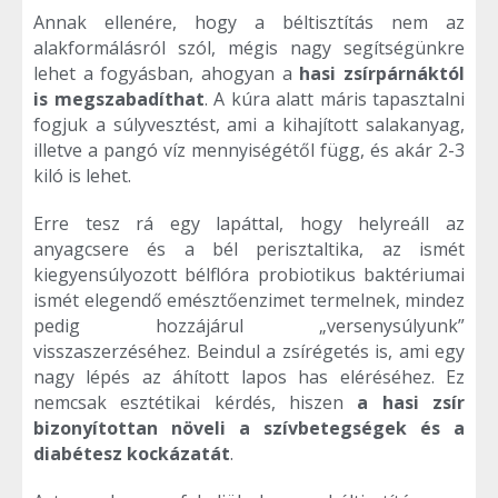
Annak ellenére, hogy a béltisztítás nem az
alakformálásról szól, mégis nagy segítségünkre
lehet a fogyásban, ahogyan a
hasi zsírpárnáktól
is megszabadíthat
. A kúra alatt máris tapasztalni
fogjuk a súlyvesztést, ami a kihajított salakanyag,
illetve a pangó víz mennyiségétől függ, és akár 2-3
kiló is lehet.
Erre tesz rá egy lapáttal, hogy helyreáll az
anyagcsere és a bél perisztaltika, az ismét
kiegyensúlyozott bélflóra probiotikus baktériumai
ismét elegendő emésztőenzimet termelnek, mindez
pedig hozzájárul „versenysúlyunk”
visszaszerzéséhez. Beindul a zsírégetés is, ami egy
nagy lépés az áhított lapos has eléréséhez. Ez
nemcsak esztétikai kérdés, hiszen
a hasi zsír
bizonyítottan növeli a szívbetegségek és a
diabétesz kockázatát
.