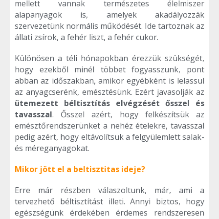
mellett vannak természetes élelmiszer
alapanyagok is, amelyek akadályozzák
szervezetünk normális működését. Ide tartoznak az
állati zsírok, a fehér liszt, a fehér cukor.
Különösen a téli hónapokban érezzük szükségét,
hogy ezekből minél többet fogyasszunk, pont
abban az időszakban, amikor egyébként is lelassul
az anyagcserénk, emésztésünk. Ezért javasolják az
ütemezett béltisztítás elvégzését ősszel és
tavasszal
. Ősszel azért, hogy felkészítsük az
emésztőrendszerünket a nehéz ételekre, tavasszal
pedig azért, hogy eltávolítsuk a felgyülemlett salak-
és méreganyagokat.
Mikor jött el a beltisztitas ideje?
Erre már részben válaszoltunk, már, ami a
tervezhető béltisztítást illeti. Annyi biztos, hogy
egészségünk érdekében érdemes rendszeresen