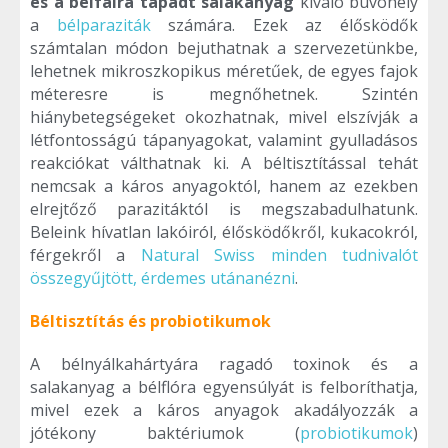
és a bélfalra tapadt salakanyag
kiváló búvóhely
a
bélparaziták
számára. Ezek az élősködők
számtalan módon bejuthatnak a szervezetünkbe,
lehetnek mikroszkopikus méretűek, de egyes fajok
méteresre is megnőhetnek. Szintén
hiánybetegségeket okozhatnak, mivel elszívják a
létfontosságú tápanyagokat, valamint gyulladásos
reakciókat válthatnak ki. A béltisztítással tehát
nemcsak a káros anyagoktól, hanem az ezekben
elrejtőző parazitáktól is megszabadulhatunk.
Beleink hívatlan lakóiról, élősködőkről, kukacokról,
férgekről a
Natural Swiss minden tudnivalót
összegyűjtött, érdemes utánanézni
.
Béltisztítás és probiotikumok
A bélnyálkahártyára ragadó toxinok és a
salakanyag a bélflóra egyensúlyát is felboríthatja,
mivel ezek a káros anyagok akadályozzák a
jótékony baktériumok (
probiotikumok
)