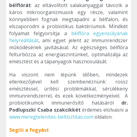
bélflórát
: az eltávolított salakanyaggal távozik a
káros mikroorganizmusok egy része, valamint
könnyebben fognak megtapadni a bélfalon, és
elszaporodni a probiotikus baktériumok. Mindkét
folyamat felgyorsítja a
bélflóra egyensúlyának
helyreállását
, ami egyet jelent az immunrendszer
működésének javításával. Az egészséges bélflóra
felturbózza az energiaszintünket, optimalizálja az
emésztést és a tápanyagok hasznosulását.
Ha viszont nem lépünk időben, mindezek
ellenkezőjével kell szembenéznünk: rossz
emésztéssel, ürítési problémákkal, sérülékeny
immunrendszerrel, és ezek következményeivel. A
probiotikumok immunerősítő hatásáról
dr.
Podlupszki Csaba szakcikkét
érdemes elolvasni a
www.meregtelenites-beltisztitas.com
oldalon.
Segíti a fogyást