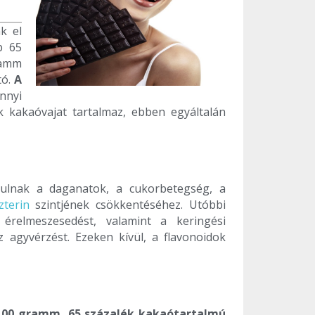
k el
b 65
ramm
tó.
A
nnyi
k kakaóvajat tartalmaz, ebben egyáltalán
rulnak a daganatok, a cukorbetegség, a
zterin
szintjének csökkentéséhez. Utóbbi
érelmeszesedést, valamint a keringési
 agyvérzést. Ezeken kívül, a flavonoidok
100 gramm, 65 százalék kakaótartalmú