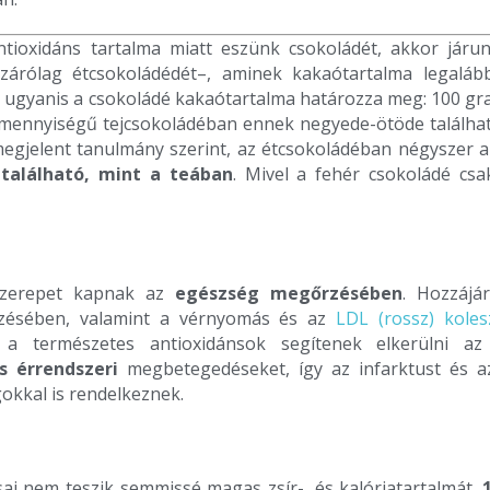
ntioxidáns tartalma miatt eszünk csokoládét, akkor járun
kizárólag étcsokoládédét–, aminek kakaótartalma legaláb
t
ugyanis a csokoládé kakaótartalma határozza meg: 100 g
mennyiségű tejcsokoládéban ennek negyede-ötöde találha
egjelent tanulmány szerint, az étcsokoládéban négyszer a
–
található, mint a teában
. Mivel a fehér csokoládé csa
 szerepet kapnak az
egészség megőrzésében
. Hozzájá
őzésében, valamint a vérnyomás és az
LDL (rossz) koles
 a természetes antioxidánsok segítenek elkerülni az 
és érrendszeri
megbetegedéseket, így az infarktust és az
gokkal is rendelkeznek.
sai nem teszik semmissé magas zsír-, és kalóriatartalmát.