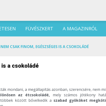
ETESEN
FÜVÉSZKERT
A MAGAZINRÓL
NEM CSAK FINOM, EGÉSZSÉGES IS A CSOKOLÁDÉ
is a csokoládé
okták mondani, a megállapítás azonban, szerencsére, nem mi
ülönösen az étcsokoládé,
mely
számos jótékony hatá
többek között bővelkedik a
szabad gyököket megköt
an.