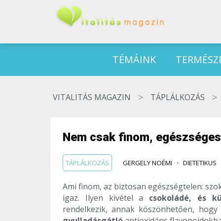
TÉMÁINK
TERMÉSZ
>
>
VITALITÁS MAGAZIN
TÁPLÁLKOZÁS
Nem csak finom, egészséges 
TÁPLÁLKOZÁS
GERGELY NOÉMI
DIETETIKUS
Ami finom, az biztosan egészségtelen: sz
igaz. Ilyen kivétel a
csokoládé, és k
rendelkezik, annak köszönhetően, hogy 
gyulladásgátló
antioxidáns flavonoidokb