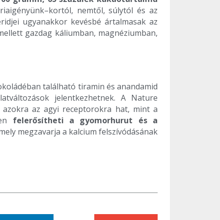
riaigényünk–kortól, nemtől, súlytól és az
ceridjei ugyanakkor kevésbé ártalmasak az
demellett gazdag káliumban, magnéziumban,
sokoládéban található tiramin és anandamid
latváltozások jelentkezhetnek. A Nature
azokra az agyi receptorokra hat, mint a
zen
felerősítheti a gyomorhurut és a
mely megzavarja a kalcium felszívódásának