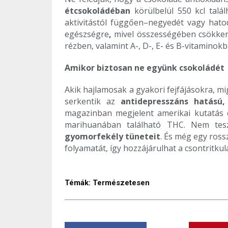
étcsokoládéban
körülbelül 550 kcl talá
aktivitástól függően–negyedét vagy hatod
egészségre
,
mivel összességében csökkent
rézben, valamint A-, D-, E- és B-vitaminokb
Amikor biztosan ne együnk csokoládét
Akik hajlamosak a gyakori fejfájásokra, m
serkentik az
antidepresszáns hatású,
magazinban megjelent amerikai kutatás 
marihuanában található THC. Nem tes
gyomorfekély tüneteit
. És még egy ros
folyamatát, így hozzájárulhat a csontritkul
Témák:
Természetesen