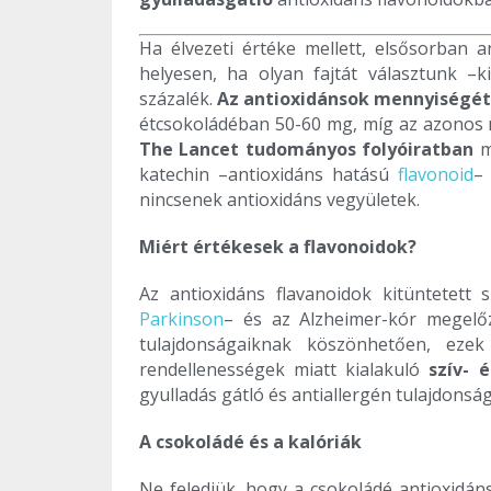
Ha élvezeti értéke mellett, elsősorban a
helyesen, ha olyan fajtát választunk –
százalék.
Az antioxidánsok mennyiségé
étcsokoládéban 50-60 mg, míg az azonos 
The Lancet tudományos folyóiratban
m
katechin –antioxidáns hatású
flavonoid
nincsenek antioxidáns vegyületek.
Miért értékesek a flavonoidok?
Az antioxidáns flavanoidok kitüntetett
Parkinson
– és az Alzheimer-kór megel
tulajdonságaiknak köszönhetően, ezek
rendellenességek miatt kialakuló
szív- 
gyulladás gátló és antiallergén tulajdonsá
A csokoládé és a kalóriák
Ne feledjük, hogy a csokoládé antioxidán