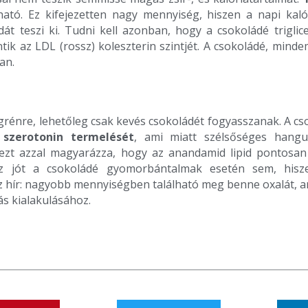
lható. Ez kifejezetten nagy mennyiség, hiszen a napi kaló
át teszi ki. Tudni kell azonban, hogy a csokoládé trigli
ik az LDL (rossz) koleszterin szintjét. A csokoládé, min
an.
igrénre, lehetőleg csak kevés csokoládét fogyasszanak. A c
 szerotonin termelését
, ami miatt szélsőséges hangu
ezt azzal magyarázza, hogy az anandamid lipid pontosan 
z jót a csokoládé gyomorbántalmak esetén sem, his
sz hír: nagyobb mennyiségben található meg benne oxalát, a
ás kialakulásához.