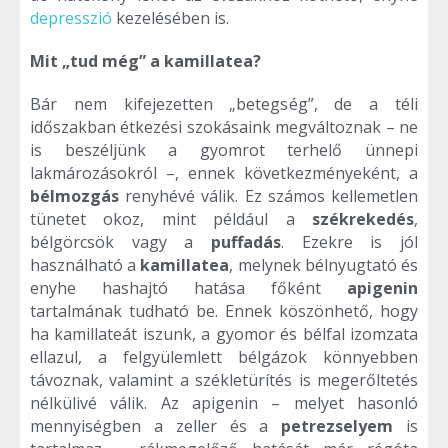
depresszió
kezelésében is.
Mit „tud még” a kamillatea?
Bár nem kifejezetten „betegség”, de a téli
időszakban étkezési szokásaink megváltoznak – ne
is beszéljünk a gyomrot terhelő ünnepi
lakmározásokról –, ennek következményeként, a
bélmozgás
renyhévé válik. Ez számos kellemetlen
tünetet okoz, mint például a
székrekedés
,
bélgörcsök vagy a
puffadás
. Ezekre is jól
használható a
kamillatea
, melynek bélnyugtató és
enyhe hashajtó hatása főként
apigenin
tartalmának tudható be. Ennek köszönhető, hogy
ha kamillateát iszunk, a gyomor és bélfal izomzata
ellazul, a felgyülemlett bélgázok könnyebben
távoznak, valamint a székletürítés is megerőltetés
nélkülivé válik. Az apigenin – melyet hasonló
mennyiségben a zeller és a
petrezselyem
is