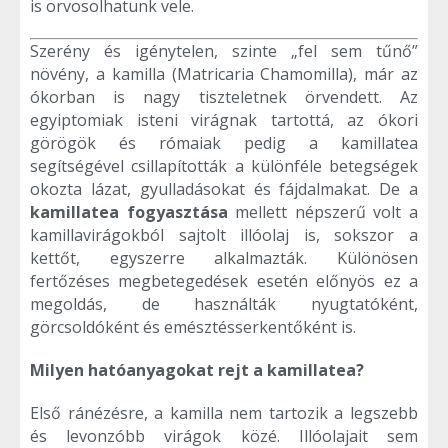
is orvosolhatunk vele.
Szerény és igénytelen, szinte „fel sem tűnő”
növény, a kamilla (Matricaria Chamomilla), már az
ókorban is nagy tiszteletnek örvendett. Az
egyiptomiak isteni virágnak tartottá, az ókori
görögök és rómaiak pedig a kamillatea
segítségével csillapították a különféle betegségek
okozta lázat, gyulladásokat és fájdalmakat. De a
kamillatea fogyasztása
mellett népszerű volt a
kamillavirágokból sajtolt illóolaj is, sokszor a
kettőt, egyszerre alkalmazták. Különösen
fertőzéses megbetegedések esetén előnyös ez a
megoldás, de használták nyugtatóként,
görcsoldóként és emésztésserkentőként is.
Milyen hatóanyagokat rejt a kamillatea?
Első ránézésre, a kamilla nem tartozik a legszebb
és levonzóbb virágok közé. Illóolajait sem