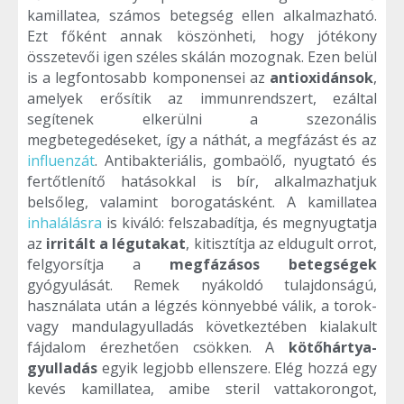
kamillatea, számos betegség ellen alkalmazható.
Ezt főként annak köszönheti, hogy jótékony
összetevői igen széles skálán mozognak. Ezen belül
is a legfontosabb komponensei az
antioxidánsok
,
amelyek erősítik az immunrendszert, ezáltal
segítenek elkerülni a szezonális
megbetegedéseket, így a náthát, a megfázást és az
influenzát
. Antibakteriális, gombaölő, nyugtató és
fertőtlenítő hatásokkal is bír, alkalmazhatjuk
belsőleg, valamint borogatásként. A kamillatea
inhalálásra
is kiváló: felszabadítja, és megnyugtatja
az
irritált a légutakat
, kitisztítja az eldugult orrot,
felgyorsítja a
megfázásos betegségek
gyógyulását. Remek nyákoldó tulajdonságú,
használata után a légzés könnyebbé válik, a torok-
vagy mandulagyulladás következtében kialakult
fájdalom érezhetően csökken. A
kötőhártya-
gyulladás
egyik legjobb ellenszere. Elég hozzá egy
kevés kamillatea, amibe steril vattakorongot,