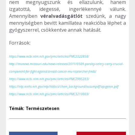
nem megnyugszunk és ellazulunk, hanem
izgatottá, idegessé, ingerlékennyé válunk.
Amennyiben
véralvadásgátlót
szedünk, a nagy
mennyiségben bevitt kamillatea reakcióba léphet a
gyógyszerrel, csökkentve annak hatását.
Források:
https://www.ncbi.nlm.nih.gov/pmc/articles/PMC2322858/
http://munews.missouri.edu/news-releases/2011/0509-parsley-celery-carry-crucial-
component-for-fight-against-breast-cancer-mu-researcher-finds/
https://www.ncbi.nlm.nih.gov/pmc/articles/PMC2995283/
https://ntp.niehs.nih.gov/ntp/htdocs/chem_background/exsumpdf/apigenin.pdf
https://www.ncbi.nlm.nih.gov/pmc/articles/PMC3210003/
Témák:
Természetesen