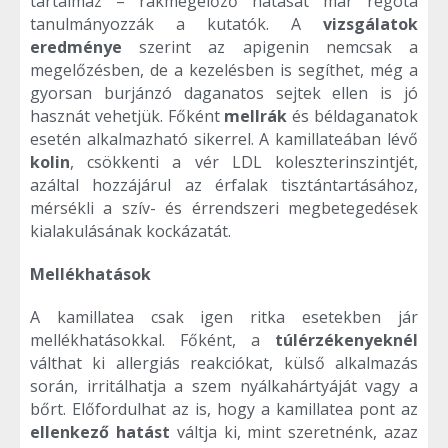
tartalmaz – rákmegelőző hatását már régóta
tanulmányozzák a kutatók. A
vizsgálatok
eredménye
szerint az apigenin nemcsak a
megelőzésben, de a kezelésben is segíthet, még a
gyorsan burjánzó daganatos sejtek ellen is jó
hasznát vehetjük. Főként
mellrák
és béldaganatok
esetén alkalmazható sikerrel. A kamillateában lévő
kolin
, csökkenti a vér LDL koleszterinszintjét,
azáltal hozzájárul az érfalak tisztántartásához,
mérsékli a szív- és érrendszeri megbetegedések
kialakulásának kockázatát.
Mellékhatások
A kamillatea csak igen ritka esetekben jár
mellékhatásokkal. Főként, a
túlérzékenyeknél
válthat ki allergiás reakciókat, külső alkalmazás
során, irritálhatja a szem nyálkahártyáját vagy a
bőrt. Előfordulhat az is, hogy a kamillatea pont az
ellenkező hatást
váltja ki, mint szeretnénk, azaz