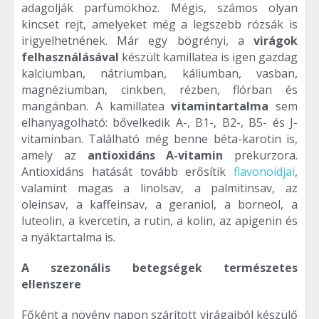
adagolják parfümökhöz. Mégis, számos olyan
kincset rejt, amelyeket még a legszebb rózsák is
irigyelhetnének. Már egy bögrényi, a
virágok
felhasználásával
készült kamillatea is igen gazdag
kalciumban, nátriumban, káliumban, vasban,
magnéziumban, cinkben, rézben, flórban és
mangánban. A kamillatea
vitamintartalma
sem
elhanyagolható: bővelkedik A-, B1-, B2-, B5- és J-
vitaminban. Található még benne béta-karotin is,
amely az
antioxidáns
A-vitamin
prekurzora.
Antioxidáns hatását tovább erősítik
flavonoidjai
,
valamint magas a linolsav, a palmitinsav, az
oleinsav, a kaffeinsav, a geraniol, a borneol, a
luteolin, a kvercetin, a rutin, a kolin, az apigenin és
a nyáktartalma is.
A szezonális betegségek természetes
ellenszere
Főként a növény napon szárított virágaiból készülő