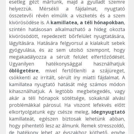
esetleg gézt mártunk, majd a gyulladt szemre
helyezzük. Mérsékli a fájdalmat, nyugtató
összetevői révén elmúlik a viszketés és a szem
kivörösödése is. A
kamillatea, a téli hónapokban
,
szintén hatásosan alkalmazható a hideg okozta
kivörösödött, repedezett bőrfelület nyugtatására,
lágyítására. Hatására felgyorsul a kialakult sebek
gyógyulása, és az sem utolsó szempont, hogy
megakadályozza a sérült felület elfertőződését.
Ugyanilyen hatékonysággal használhatjuk
öblögetésre
, mivel fertőtleníti a szájüreget,
csökkenti az irritált, sérült íny miatti fájdalmat. A
kamillatea nyugtató hatását még számos módon
kihasználhatjuk. A legtöbb megbetegedés, vagy
akár a téli hónapok sötétsége, sokaknál alvási
problémákkal párosul. Ha viszont lefekvés előtt
elkortyolgatunk egy csésze meleg,
idegnyugtató
kamillateát, egészen biztosak lehetünk abban,
hogy pihentető lesz az álmunk. Remek stresszoldó,
de hatékony lehet az évszakhoz köthető, enyhe