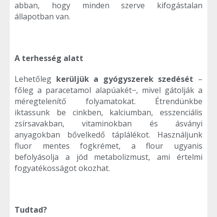
abban, hogy minden szerve kifogástalan
állapotban van.
A terhesség alatt
Lehetőleg
kerüljük a gyógyszerek szedését
–
főleg a paracetamol alapúakét−, mivel gátolják a
méregtelenítő folyamatokat. Étrendünkbe
iktassunk be cinkben, kalciumban, esszenciális
zsírsavakban, vitaminokban és ásványi
anyagokban bővelkedő táplálékot. Használjunk
fluor mentes fogkrémet, a flour ugyanis
befolyásolja a jód metabolizmust, ami értelmi
fogyatékosságot okozhat.
Tudtad?