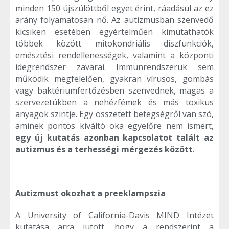
minden 150 újszülöttből egyet érint, ráadásul az ez
arány folyamatosan nő. Az autizmusban szenvedő
kicsiken esetében egyértelműen kimutathatók
többek között mitokondriális diszfunkciók,
emésztési rendellenességek, valamint a központi
idegrendszer zavarai. Immunrendszerük sem
működik megfelelően, gyakran vírusos, gombás
vagy baktériumfertőzésben szenvednek, magas a
szervezetükben a nehézfémek és más toxikus
anyagok szintje. Egy összetett betegségről van szó,
aminek pontos kiváltó oka egyelőre nem ismert,
egy új kutatás azonban kapcsolatot talált az
autizmus és a terhességi mérgezés között
.
Autizmust okozhat a preeklampszia
A University of California-Davis MIND Intézet
kutatása arra jutott, hogy a rendszerint a