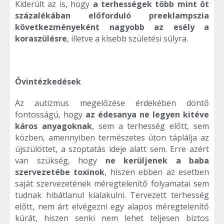
Kiderült az is, hogy
a terhességek több mint öt
százalékában előforduló preeklampszia
következményeként nagyobb az esély a
koraszülésre
, illetve a kisebb születési súlyra.
Óvintézkedések
Az autizmus megelőzése érdekében döntő
fontosságú, hogy
az édesanya ne legyen kitéve
káros anyagoknak
, sem a terhesség előtt, sem
közben, amennyiben természetes úton táplálja az
újszülöttet, a szoptatás ideje alatt sem. Erre azért
van szükség, hogy
ne kerüljenek a baba
szervezetébe toxinok
, hiszen ebben az esetben
saját szervezetének méregtelenítő folyamatai sem
tudnak hibátlanul kialakulni. Tervezett terhesség
előtt, nem árt elvégezni egy alapos méregtelenítő
kúrát, hiszen senki nem lehet teljesen biztos