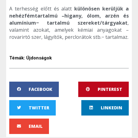
A terhesség előtt és alatt
különösen kerüljük a
nehézfémtartalmú –higany, ólom, arzén és
alumínium− tartalmú szereket/tárgyakat
,
valamint azokat, amelyek kémiai anyagokat –
rovarirtó szer, lágyítók, perclorátok stb.− tartalmaz.
Témák:
Újdonságok
FACEBOOK
PINTEREST
TWITTER
LINKEDIN
EMAIL