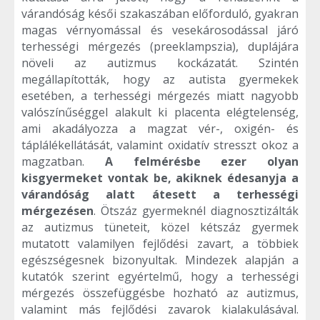
várandóság késői szakaszában előforduló, gyakran
magas vérnyomással és vesekárosodással járó
terhességi mérgezés (preeklampszia), duplájára
növeli az autizmus kockázatát. Szintén
megállapították, hogy az autista gyermekek
esetében, a terhességi mérgezés miatt nagyobb
valószínűséggel alakult ki placenta elégtelenség,
ami akadályozza a magzat vér-, oxigén- és
táplálékellátását, valamint oxidatív stresszt okoz a
magzatban.
A felmérésbe ezer olyan
kisgyermeket vontak be, akiknek édesanyja a
várandóság alatt átesett a terhességi
mérgezésen
. Ötszáz gyermeknél diagnosztizálták
az autizmus tüneteit, közel kétszáz gyermek
mutatott valamilyen fejlődési zavart, a többiek
egészségesnek bizonyultak. Mindezek alapján a
kutatók szerint egyértelmű, hogy a terhességi
mérgezés összefüggésbe hozható az autizmus,
valamint más fejlődési zavarok kialakulásával.