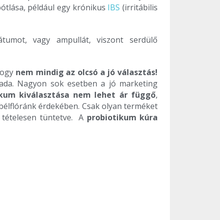
ótlása, például egy krónikus
IBS
(irritábilis
átumot, vagy ampullát, viszont serdülő
 hogy
nem mindig az olcsó a jó választás!
yada. Nagyon sok esetben a jó marketing
ikum kiválasztása nem lehet ár függő
,
bélflóránk érdekében. Csak olyan terméket
 tételesen tüntetve. A
probiotikum kúra