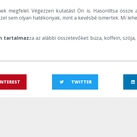
k megfelel. Végezzen kutatást Ön is. Hasonlítsa össze 
el sem olyan hatékonyak, mint a kevésbé ismertek. Mi lehe
m tartalmaz
za az alábbi összetevőket: búza, koffein, szója, 
INTEREST
TWITTER