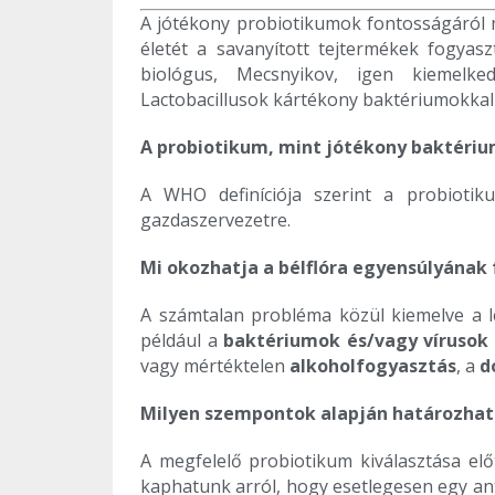
A jótékony probiotikumok fontosságáról 
életét a savanyított tejtermékek fogyasz
biológus, Mecsnyikov, igen kiemelke
Lactobacillusok kártékony baktériumokkal
A probiotikum, mint jótékony baktéri
A WHO definíciója szerint a probiotik
gazdaszervezetre.
Mi okozhatja a bélflóra egyensúlyának 
A számtalan probléma közül kiemelve a le
például a
baktériumok és/vagy vírusok
vagy mértéktelen
alkoholfogyasztás
, a
d
Milyen szempontok alapján határozhat
A megfelelő probiotikum kiválasztása el
kaphatunk arról, hogy esetlegesen egy ant