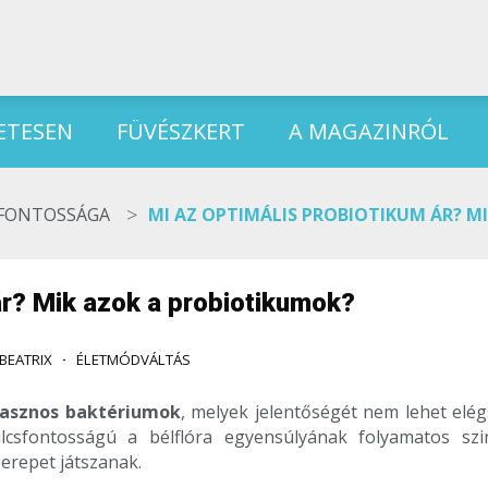
ETESEN
FÜVÉSZKERT
A MAGAZINRÓL
>
FONTOSSÁGA
MI AZ OPTIMÁLIS PROBIOTIKUM ÁR? M
ár? Mik azok a probiotikumok?
BEATRIX
ÉLETMÓDVÁLTÁS
hasznos baktériumok
, melyek jelentőségét nem lehet elég
ulcsfontosságú a bélflóra egyensúlyának folyamatos szi
zerepet játszanak.