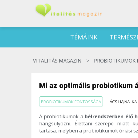
TÉMÁINK
TERMÉSZ
>
VITALITÁS MAGAZIN
PROBIOTIKUMOK 
Mi az optimális probiotikum 
PROBIOTIKUMOK FONTOSSÁGA
ÁCS HAJNALKA 
A probiotikumok a
bélrendszerben élő 
hangsúlyozni. Élettani szerepe miatt k
tartása, melyben a probiotikumok óriási s