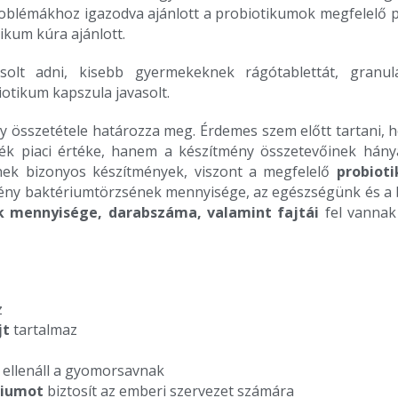
roblémákhoz igazodva ajánlott a probiotikumok megfelelő p
ikum kúra ajánlott.
solt adni, kisebb gyermekeknek rágótablettát, granul
otikum kapszula javasolt.
ny összetétele határozza meg. Érdemes szem előtt tartani,
ék piaci értéke, hanem a készítmény összetevőinek hán
ek bizonyos készítmények, viszont a megfelelő
probiot
ény baktériumtörzsének mennyisége, az egészségünk és a 
k mennyisége, darabszáma, valamint fajtái
fel vannak
z
jt
tartalmaz
 ellenáll a gyomorsavnak
riumot
biztosít az emberi szervezet számára