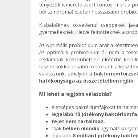
tényezők ismerete azért fontos, mert a p
bél szindróma) esetén hosszasabb probiot
Kisbabáknak okvetlenül cseppeket java
gyermekeknek, illetve felnőtteknek a probi
Az optimális probiotikum árat a készítmé
Az optimális probiotikum ár nem a term
reklámnak köszönhetően előtérbe kerüln
hiszen sokkal inkább fontosabb a készítm
válasszunk, amelyen a
baktériumtörzse
hatékonysága az összetételben rejlik
.
Mi lehet a legjobb választás?
életképes baktériumfajokat tartalma
legalább 10
jótékony baktériumfa
tejet nem tartalmaz.
csak
bélben oldódik
, így hatékonyan
legalább
8 milliárd jótékony bakté