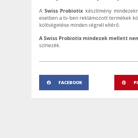
A
Swiss Probiotix
készítmény mindezekne
esetben a tv-ben reklámozott termékek köz
költségetése minden cégnél eltérő.
A Swiss Probiotix mindezek mellett ne
színezék.
FACEBOOK
P