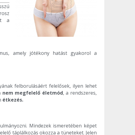
sszú
rosz
tt a
zmus, amely jótékony hatást gyakorol a
nak felborulásáért felelősek, ilyen lehet
a
nem megfelelő életmód
, a rendszeres,
en
étkezés.
anulmányozni. Mindezek ismeretében képet
lelő táplálkozás okozza a tüneteket. Jelen