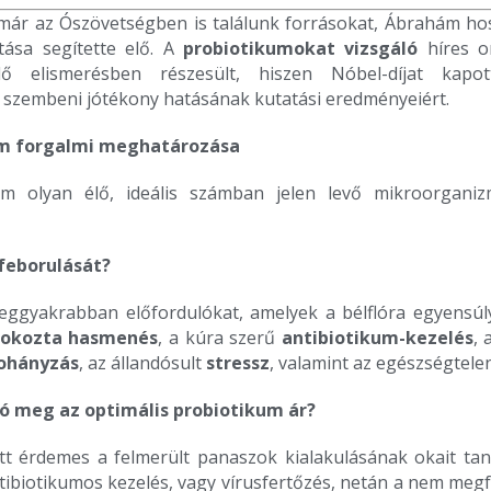
már az Ószövetségben is találunk forrásokat, Ábrahám ho
tása segítette elő. A
probiotikumokat vizsgáló
híres o
dő elismerésben részesült, hiszen Nóbel-díjat kapo
 szembeni jótékony hatásának kutatási eredményeiért.
um forgalmi meghatározása
um olyan élő, ideális számban jelen levő mikroorgani
feborulását?
ggyakrabban előfordulókat, amelyek a bélflóra egyensúlyá
 okozta
hasmenés
, a kúra szerű
antibiotikum-kezelés
, 
ohányzás
, az állandósult
stressz
, valamint az egészségtel
ó meg az optimális probiotikum ár?
őtt érdemes a felmerült panaszok kialakulásának okait t
ibiotikumos kezelés, vagy vírusfertőzés, netán a nem megfe