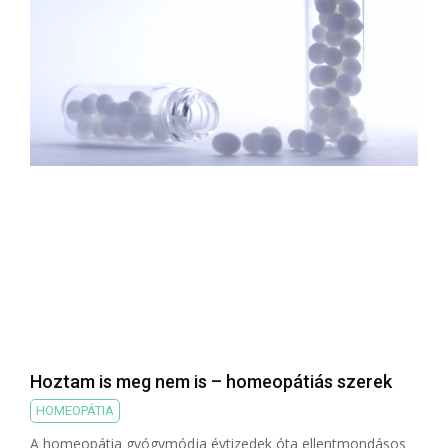
Hoztam is meg nem is – homeopátiás szerek
HOMEOPÁTIA
A homeopátia gyógymódja évtizedek óta ellentmondásos