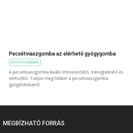
Pecsétviaszgomba az elérhető gyógygomba
GYÓGYGOMBÁK
A pecsétviaszgomba kiváló immunerősítő, méregtelenítő és
vértisztító. Tudjon meg többet a pecsétviaszgomba
gyógyhatásairól.
MEGBÍZHATÓ FORRÁS