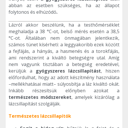
abban az esetben szükséges, ha az állapot
folytonos és elhúzódó
.
Lázról akkor beszélünk, ha a testhőmérséklet
meghaladja a 38 °C-ot, belső mérés esetén a 38,5
°C-ot. Általában nem önmagában jelentkezik,
számos tünet kísérheti: a leggyakoribb ezek között
a fejfájás, a hányás, a hasmenés és a torokfájás,
ami rendszerint a kiváltó betegségre utal. Amíg
nem vagyunk tisztában a betegség eredetével,
kerüljük a
gyógyszeres lázcsillapítást
, hiszen
előfordulhat, hogy az adott készítmény használata
–mellékhatásai miatt– súlyosbítja a láz kiváltó okát.
Inkább részesítsük előnyben azokat a
természetes módszereket
, amelyek kizárólag a
lázcsillapítást szolgálják.
Természetes lázcsillapítók