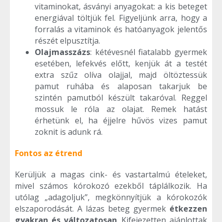
vitaminokat, ásványi anyagokat: a kis beteget
energiával töltjük fel. Figyeljünk arra, hogy a
forralás a vitaminok és hatóanyagok jelentős
részét elpusztítja.
Olajmasszázs
: kétévesnél fiatalabb gyermek
esetében, lefekvés előtt, kenjük át a testét
extra szűz olíva olajjal, majd öltöztessük
pamut ruhába és alaposan takarjuk be
szintén pamutból készült takaróval. Reggel
mossuk le róla az olajat. Remek hatást
érhetünk el, ha éjjelre hűvös vizes pamut
zoknit is adunk rá.
Fontos az étrend
Kerüljük a magas cink- és vastartalmú ételeket,
mivel számos kórokozó ezekből táplálkozik. Ha
utólag „adagoljuk”, megkönnyítjük a kórokozók
elszaporodását. A lázas beteg gyermek
étkezzen
gyakran és változatosan
. Kifejezetten ajánlottak