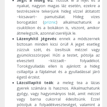
Segít a hideg víz
: hűtsük le a fejet és a
nyakat, nagyon magas láz esetén, ezekre a
testrészekre tekerjünk hideg vízzel átitatott
−kicsavart− pamutsálat. Hideg vizes
borogatást (
priznic
) alkalmazhatunk a
csuklókon és a bokákon is, viszont, amikor
átmelegszik, azonnal cseréljük le.
Lázenyhítő jégevés
: ennek a módszernek
biztosan minden kicsi örül! A jeget esetleg
zúzzuk szét, és ízesítsük mézzel vagy
gyümölcsszörppel. Hűti a testet, pótolja az
elvesztett −kiizzadt− folyadékot.
Torokgyulladás ellen is ajánlott: a hideg
csillapítja a fájdalmat és a gyulladással járó
égető érzést.
Lázcsillapító teák
: a meleg tea a lázas
gyerek számára is hasznos. Alkalmazhatunk
gyógy, vagy hagyományos teát, amit mézzel
vagy barna cukorral édesítsünk. Ezzel
pótoljuk a folyadékveszteséget, valamint a