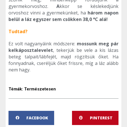
gyermekorvoshoz.
A
kkor se késlekedjünk
orvoshoz vinni a gyermekünket, ha
három napon
belül a láz egyszer sem csökken 38,0 °C alá!
Tudtad?
Ez volt nagyanyáink módszere:
mossunk meg pár
kelkáposztalevelet
, tekerjük be vele a kis lázas
beteg talpait/lábfejét, majd rögzítsük őket. Ha
fonnyadnak, cseréljük őket frissre, míg a láz alább
nem hagy.
Témák:
Természetesen
FACEBOOK
PINTEREST