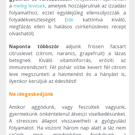
a
meleg levesek
, amelyek hozzájárulnak az izzadási
folyamathoz, ezzel egyidejűleg ellensúlyozzák a
folyadékveszteséget. (
Ide
kattintva kiváló,
megfázás ellen is hatásos csirkehúsleves recept
olvasható!).
Naponta többször
adjunk frissen facsart
citruslevet (citrom, narancs, grapefruit) a lázas
betegnek. Kiváló vitaminforrás, erősíti az
immunrendszert. Fél pohár vízbe kevert fél citrom
leve megszünteti a hasmenést és a hányást is,
ilyenkor kerüljük az édesítést!
Ne idegeskedjünk
Amikor aggódunk, vagy feszültek vagyunk,
gyermekünk önkéntelenül átveszi viselkedésünket.
A stresszes állapot visszavetheti a gyógyulási
folyamatot. Ha viszont három nap alatt a láz nem
szűnik meg, mindenképp forduljunk a