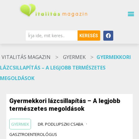
KERESÉS
>
>
VITALITÁS MAGAZIN
GYERMEK
GYERMEKKORI
LÁZCSILLAPÍTÁS – A LEGJOBB TERMÉSZETES
MEGOLDÁSOK
Gyermekkori lázcsillapítás – A legjobb
természetes megoldások
GYERMEK
DR. PODLUPSZKI CSABA
GASZTROENTEROLÓGUS