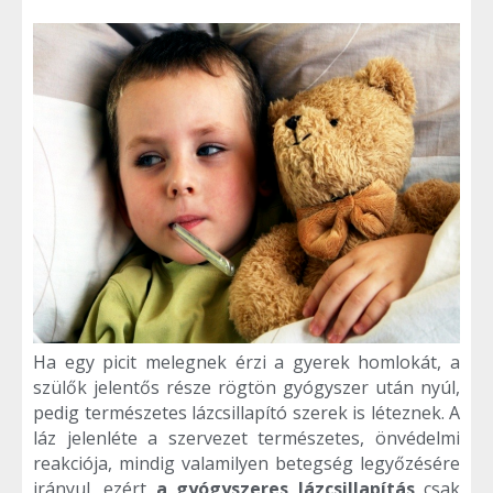
Ha egy picit melegnek érzi a gyerek homlokát, a
szülők jelentős része rögtön gyógyszer után nyúl,
pedig természetes lázcsillapító szerek is léteznek. A
láz jelenléte a szervezet természetes, önvédelmi
reakciója, mindig valamilyen betegség legyőzésére
irányul, ezért
a gyógyszeres lázcsillapítás
csak