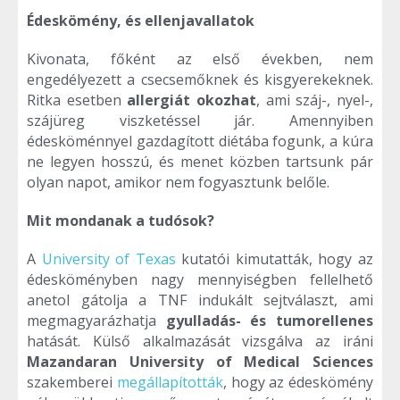
Édeskömény, és ellenjavallatok
Kivonata, főként az első években, nem
engedélyezett a csecsemőknek és kisgyerekeknek.
Ritka esetben
allergiát okozhat
, ami száj-, nyel-,
szájüreg viszketéssel jár. Amennyiben
édesköménnyel gazdagított diétába fogunk, a kúra
ne legyen hosszú, és menet közben tartsunk pár
olyan napot, amikor nem fogyasztunk belőle.
Mit mondanak a tudósok?
A
University of Texas
kutatói kimutatták, hogy az
édesköményben nagy mennyiségben fellelhető
anetol gátolja a TNF indukált sejtválaszt, ami
megmagyarázhatja
gyulladás- és tumorellenes
hatását. Külső alkalmazását vizsgálva az iráni
Mazandaran University of Medical Sciences
szakemberei
megállapították
, hogy az édeskömény