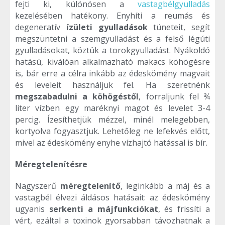
fejti ki, különösen a
vastagbélgyulladás
kezelésében hatékony. Enyhíti a reumás és
degeneratív
ízületi gyulladások
tüneteit, segít
megszüntetni a szemgyulladást és a felső légúti
gyulladásokat, köztük a torokgyulladást. Nyákoldó
hatású, kiválóan alkalmazható makacs köhögésre
is, bár erre a célra inkább az édeskömény magvait
és leveleit használjuk fel. Ha szeretnénk
megszabadulni a köhögéstől
, forraljunk fel ¾
liter vízben egy maréknyi magot és levelet 3-4
percig. Ízesíthetjük mézzel, minél melegebben,
kortyolva fogyasztjuk. Lehetőleg ne lefekvés előtt,
mivel az édeskömény enyhe vízhajtó hatással is bír.
Méregtelenítésre
Nagyszerű
méregtelenítő
, leginkább a máj és a
vastagbél élvezi áldásos hatásait: az édeskömény
ugyanis
serkenti a májfunkciókat
, és frissíti a
vért, ezáltal a toxinok gyorsabban távozhatnak a