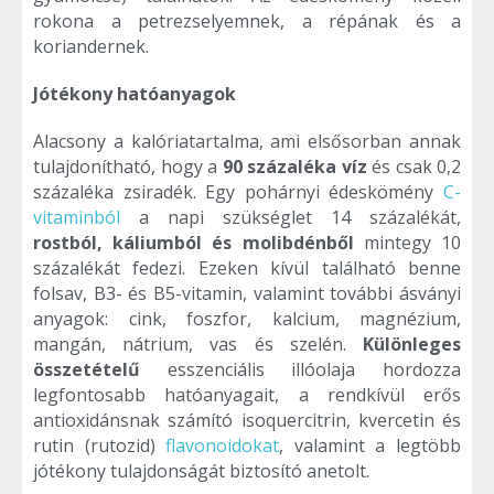
rokona a petrezselyemnek, a répának és a
koriandernek.
Jótékony hatóanyagok
Alacsony a kalóriatartalma, ami elsősorban annak
tulajdonítható, hogy a
90 százaléka víz
és csak 0,2
százaléka zsiradék. Egy pohárnyi édeskömény
C-
vitaminból
a napi szükséglet 14 százalékát,
rostból, káliumból és molibdénből
mintegy 10
százalékát fedezi. Ezeken kívül található benne
folsav, B3- és B5-vitamin, valamint további ásványi
anyagok: cink, foszfor, kalcium, magnézium,
mangán, nátrium, vas és szelén.
Különleges
összetételű
esszenciális illóolaja hordozza
legfontosabb hatóanyagait, a rendkívül erős
antioxidánsnak számító isoquercitrin, kvercetin és
rutin (rutozid)
flavonoidokat
, valamint a legtöbb
jótékony tulajdonságát biztosító anetolt.