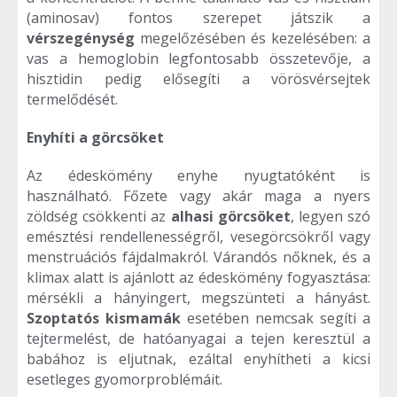
(aminosav) fontos szerepet játszik a
vérszegénység
megelőzésében és kezelésében: a
vas a hemoglobin legfontosabb összetevője, a
hisztidin pedig elősegíti a vörösvérsejtek
termelődését.
Enyhíti a görcsöket
Az édeskömény enyhe nyugtatóként is
használható. Főzete vagy akár maga a nyers
zöldség csökkenti az
alhasi görcsöket
, legyen szó
emésztési rendellenességről, vesegörcsökről vagy
menstruációs fájdalmakról. Várandós nőknek, és a
klimax alatt is ajánlott az édeskömény fogyasztása:
mérsékli a hányingert, megszünteti a hányást.
Szoptatós kismamák
esetében nemcsak segíti a
tejtermelést, de hatóanyagai a tejen keresztül a
babához is eljutnak, ezáltal enyhítheti a kicsi
esetleges gyomorproblémáit.