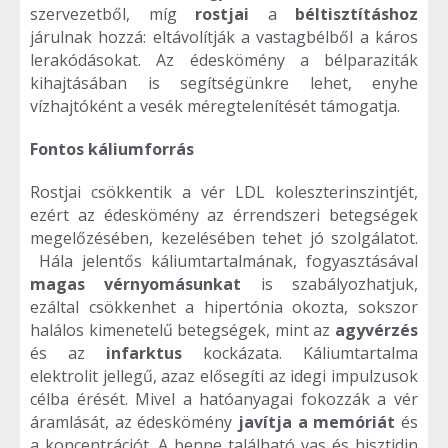
szervezetből, míg
rostjai
a
béltisztításhoz
járulnak hozzá: eltávolítják a vastagbélből a káros
lerakódásokat. Az édeskömény a bélparaziták
kihajtásában is segítségünkre lehet, enyhe
vízhajtóként a vesék méregtelenítését támogatja.
Fontos káliumforrás
Rostjai csökkentik a vér LDL koleszterinszintjét,
ezért az édeskömény az érrendszeri betegségek
megelőzésében, kezelésében tehet jó szolgálatot.
Hála jelentős káliumtartalmának, fogyasztásával
magas vérnyomásunkat
is szabályozhatjuk,
ezáltal csökkenhet a hipertónia okozta, sokszor
halálos kimenetelű betegségek, mint az
agyvérzés
és az
infarktus
kockázata. Káliumtartalma
elektrolit jellegű, azaz elősegíti az idegi impulzusok
célba érését. Mivel a hatóanyagai fokozzák a vér
áramlását, az édeskömény
javítja a memóriát
és
a koncentrációt. A benne található vas és hisztidin