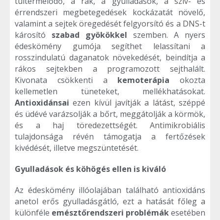
túltermelődő, a rák, a gyulladások, a szív- és
érrendszeri megbetegedések kockázatát növelő,
valamint a sejtek öregedését felgyorsító és a DNS-t
károsító
szabad gyökökkel
szemben. A nyers
édeskömény gumója segíthet lelassítani a
rosszindulatú daganatok növekedését, beindítja a
rákos sejtekben a programozott sejthalált.
Kivonata csökkenti a
kemoterápia
okozta
kellemetlen tüneteket, mellékhatásokat.
Antioxidánsai
ezen kívül javítják a látást, széppé
és üdévé varázsolják a bőrt, meggátolják a körmök,
és a haj töredezettségét. Antimikrobiális
tulajdonsága révén támogatja a fertőzések
kivédését, illetve megszüntetését.
Gyulladások és köhögés ellen is kiváló
Az édeskömény illóolajában található antioxidáns
anetol erős gyulladásgátló, ezt a hatását főleg a
különféle
emésztőrendszeri problémák
esetében