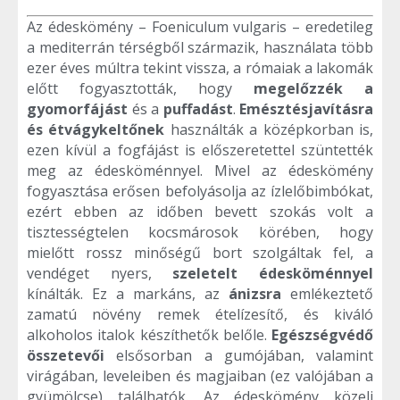
Az édeskömény – Foeniculum vulgaris – eredetileg
a mediterrán térségből származik, használata több
ezer éves múltra tekint vissza, a rómaiak a lakomák
előtt fogyasztották, hogy
megelőzzék a
gyomorfájást
és a
puffadást
.
Emésztésjavításra
és étvágykeltőnek
használták a középkorban is,
ezen kívül a fogfájást is előszeretettel szüntették
meg az édesköménnyel. Mivel az édeskömény
fogyasztása erősen befolyásolja az ízlelőbimbókat,
ezért ebben az időben bevett szokás volt a
tisztességtelen kocsmárosok körében, hogy
mielőtt rossz minőségű bort szolgáltak fel, a
vendéget nyers,
szeletelt édesköménnyel
kínálták. Ez a markáns, az
ánizsra
emlékeztető
zamatú növény remek ételízesítő, és kiváló
alkoholos italok készíthetők belőle.
Egészségvédő
összetevői
elsősorban a gumójában, valamint
virágában, leveleiben és magjaiban (ez valójában a
gyümölcse) találhatók. Az édeskömény közeli