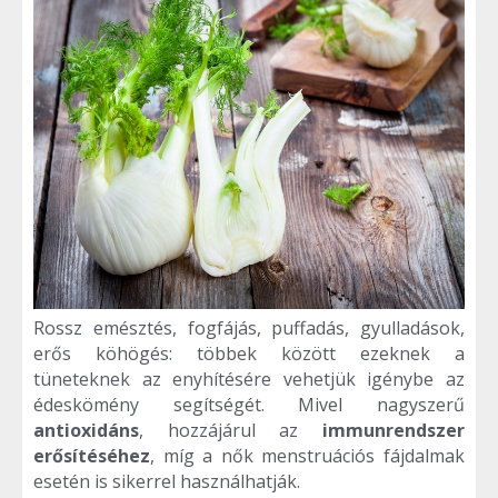
Rossz emésztés, fogfájás, puffadás, gyulladások,
erős köhögés: többek között ezeknek a
tüneteknek az enyhítésére vehetjük igénybe az
édeskömény segítségét. Mivel nagyszerű
antioxidáns
, hozzájárul az
immunrendszer
erősítéséhez
, míg a nők menstruációs fájdalmak
esetén is sikerrel használhatják.