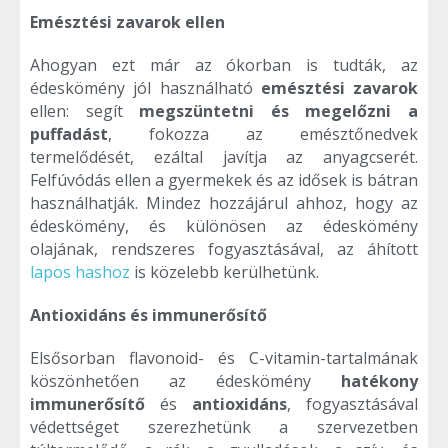
Emésztési zavarok ellen
Ahogyan ezt már az ókorban is tudták, az
édeskömény jól használható
emésztési zavarok
ellen: segít
megszüntetni és megelőzni a
puffadást
, fokozza az emésztőnedvek
termelődését, ezáltal javítja az anyagcserét.
Felfúvódás ellen a gyermekek és az idősek is bátran
használhatják. Mindez hozzájárul ahhoz, hogy az
édeskömény, és különösen az édeskömény
olajának, rendszeres fogyasztásával, az áhított
lapos hashoz
is közelebb kerülhetünk.
Antioxidáns és immunerősítő
Elsősorban flavonoid- és C-vitamin-tartalmának
köszönhetően az édeskömény
hatékony
immunerősítő
és
antioxidáns
, fogyasztásával
védettséget szerezhetünk a szervezetben