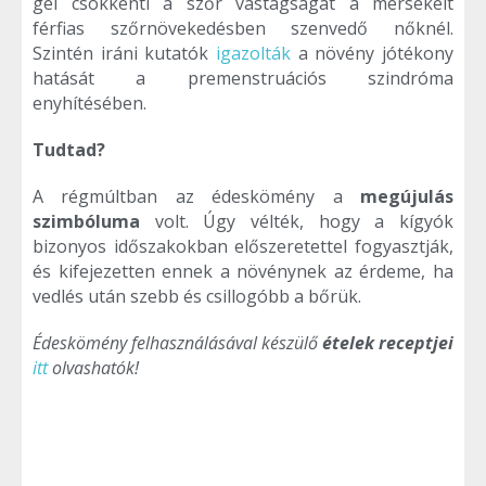
gél csökkenti a szőr vastagságát a mérsékelt
férfias szőrnövekedésben szenvedő nőknél.
Szintén iráni kutatók
igazolták
a növény jótékony
hatását a premenstruációs szindróma
enyhítésében.
Tudtad?
A régmúltban az édeskömény a
megújulás
szimbóluma
volt. Úgy vélték, hogy a kígyók
bizonyos időszakokban előszeretettel fogyasztják,
és kifejezetten ennek a növénynek az érdeme, ha
vedlés után szebb és csillogóbb a bőrük.
Édeskömény felhasználásával készülő
ételek receptjei
itt
olvashatók!