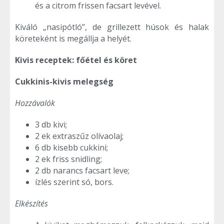
és a citrom frissen facsart levével.
Kiváló „nasipótló”, de grillezett húsok és halak
köreteként is megállja a helyét.
Kivis receptek: főétel és köret
Cukkinis-kivis melegség
Hozzávalók
3 db kivi;
2 ek extraszűz olívaolaj;
6 db kisebb cukkini;
2 ek friss snidling;
2 db narancs facsart leve;
ízlés szerint só, bors.
Elkészítés