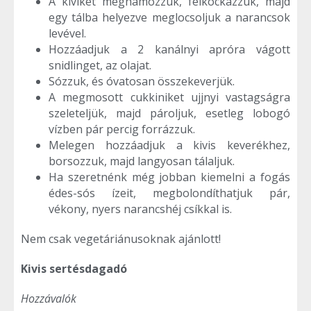
A kiviket meghámozzuk, felkockázzuk, majd
egy tálba helyezve meglocsoljuk a narancsok
levével.
Hozzáadjuk a 2 kanálnyi apróra vágott
snidlinget, az olajat.
Sózzuk, és óvatosan összekeverjük.
A megmosott cukkiniket ujjnyi vastagságra
szeleteljük, majd pároljuk, esetleg lobogó
vízben pár percig forrázzuk.
Melegen hozzáadjuk a kivis keverékhez,
borsozzuk, majd langyosan tálaljuk.
Ha szeretnénk még jobban kiemelni a fogás
édes-sós ízeit, megbolondíthatjuk pár,
vékony, nyers narancshéj csíkkal is.
Nem csak vegetáriánusoknak ajánlott!
Kivis sertésdagadó
Hozzávalók