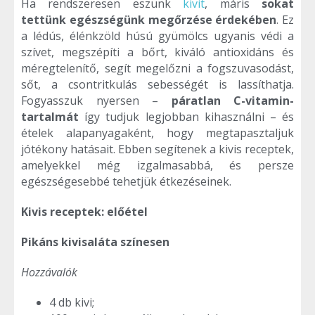
Ha rendszeresen eszünk
kivit
, máris
sokat
tettünk egészségünk megőrzése érdekében
. Ez
a lédús, élénkzöld húsú gyümölcs ugyanis védi a
szívet, megszépíti a bőrt, kiváló antioxidáns és
méregtelenítő, segít megelőzni a fogszuvasodást,
sőt, a csontritkulás sebességét is lassíthatja.
Fogyasszuk nyersen –
páratlan C-vitamin-
tartalmát
így tudjuk legjobban kihasználni – és
ételek alapanyagaként, hogy megtapasztaljuk
jótékony hatásait. Ebben segítenek a kivis receptek,
amelyekkel még izgalmasabbá, és persze
egészségesebbé tehetjük étkezéseinek.
Kivis receptek: előétel
Pikáns kivisaláta színesen
Hozzávalók
4 db kivi;