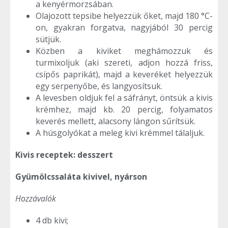
a kenyérmorzsában.
Olajozott tepsibe helyezzük őket, majd 180 °C-
on, gyakran forgatva, nagyjából 30 percig
sütjük.
Közben a kiviket meghámozzuk és
turmixoljuk (aki szereti, adjon hozzá friss,
csípős paprikát), majd a keveréket helyezzük
egy serpenyőbe, és langyosítsuk.
A levesben oldjuk fel a sáfrányt, öntsük a kivis
krémhez, majd kb. 20 percig, folyamatos
keverés mellett, alacsony lángon sűrítsük.
A húsgolyókat a meleg kivi krémmel tálaljuk.
Kivis receptek: desszert
Gyümölcssaláta kivivel, nyárson
Hozzávalók
4 db kivi;