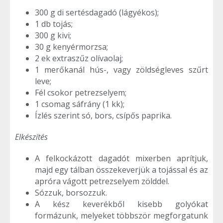
300 g di sertésdagadó (lágyékos);
1 db tojás;
300 g kivi;
30 g kenyérmorzsa;
2 ek extraszűz olívaolaj;
1 merőkanál hús-, vagy zöldségleves szűrt
leve;
Fél csokor petrezselyem;
1 csomag sáfrány (1 kk);
Ízlés szerint só, bors, csípős paprika.
Elkészítés
A felkockázott dagadót mixerben aprítjuk,
majd egy tálban összekeverjük a tojással és az
apróra vágott petrezselyem zölddel.
Sózzuk, borsozzuk.
A kész keverékből kisebb golyókat
formázunk, melyeket többször megforgatunk