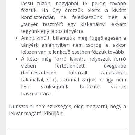
lassú tűzön, nagyjából 15 percig tovább
főzzük. Ha úgy érezzük elérte a kívánt
konzisztenciát, ne feledkezzünk meg a
„tányér tesztről”: egy kiskanálnyi lekvárt
tegyünk egy lapos tányérra.
Amint kihűlt, billentsük meg függőlegesen a
tányért: amennyiben nem csorog le, akkor
készen van, ellenkező esetben főzzük tovább.
A kész, még forró lekvárt helyezzük forró
vízben fertőtlenített üvegekbe
(természetesen kiforralt kanalakkal,
fakanállal, stb.), azonnal zárjuk le, így nem
lesz szükségünk tartósító szerek
használatára.
Dunsztolni nem szükséges, elég megvárni, hogy a
lekvár magától kihűljön.