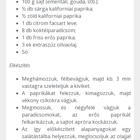
100 g sajt (ementáli, gouda, stb.);
½ db sárga kaliforniai paprika;
½ zöld kaliforniai paprika
1 db citrom facsart leve;
8 db koktélparadicsom;
1 db friss erős paprika;
3 ek extraszűz olívaolaj.
Só
Elkészítés
Meghámozzuk, félbevágjuk, majd kb. 3 mm
vastagra szeleteljük a kiviket.
A paprikákat felezzük, kimagozzuk, majd
vékony csíkokra vágjuk.
Megmossuk, és négyfelé vágjuk a
paradicsomokat, az erős paprikát
felkarikázzuk, a sajtot apróra kockázzuk.
Az így előkészített alapanyagokat egy
salátástálba helyezzük, meglocsoljuk az olajjal