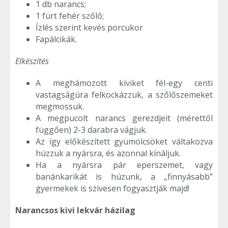
1 db narancs;
1 fürt fehér szőlő;
Ízlés szerint kevés porcukor
Fapálcikák.
Elkészítés
A meghámozott kiviket fél-egy centi
vastagságúra felkockázzuk, a szőlőszemeket
megmossuk.
A megpucolt narancs gerezdjeit (mérettől
függően) 2-3 darabra vágjuk.
Az így előkészített gyümölcsöket váltakozva
húzzuk a nyársra, és azonnal kínáljuk.
Ha a nyársra pár eperszemet, vagy
banánkarikát is húzunk, a „finnyásabb”
gyermekek is szívesen fogyasztják majd!
Narancsos kivi lekvár házilag