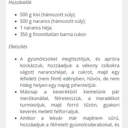
Hozzávalók
500 g kivi (hámozott súly);
500 g narancs (hámozott súly);
1 narancs héja;
350 g finomítatlan barna cukor.
Elkészítés
A gyümölcsöket megtisztítjuk, és apróra
kockázzuk, hozzáadjuk a vékony csíkokra
vágott narancshéjat, a cukrot, majd egy
lefedett (nem fém!) edényben, hűvös, de nem
hideg helyen egy napig pihentetjük.
Másnap a keverékből kiemelünk pár
merőkanállal, félretesszük, a maradékot
turmixoljuk, majd forró tűzön, gyakori
keverés mellett felforraljuk.
Amikor a lekvár már majdnem sűrű,
hozzáadjuk a félretett gyümölcsdarabokat, és