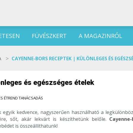
ETESEN
FÜVÉSZKERT
A MAGAZINRÓL
>
A
CAYENNE-BORS RECEPTEK | KÜLÖNLEGES ÉS EGÉSZSÉ
önleges és egészséges ételek
ÉS ÉTREND TANÁCSADÁS
 egyik kedvence, nagyszerűen használható a legkülönbö
sére, sőt, akár lekvárt is készíthetünk belőle.
Cayenne-
bédet is összeállíthatunk!