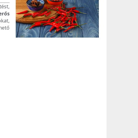
tést,
erős
kat,
hető