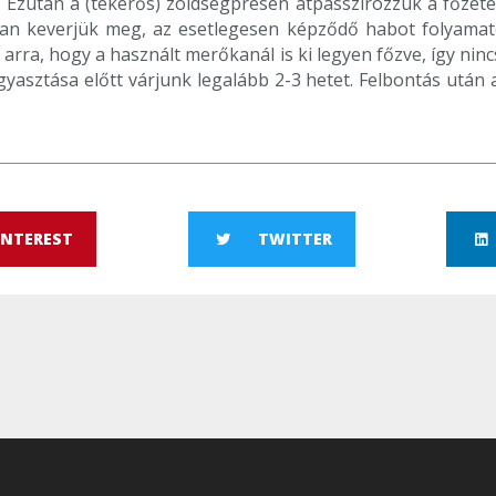
. Ezután a (tekerős) zöldségprésen átpasszírozzuk a főzetet
ran keverjük meg, az esetlegesen képződő habot folyamatos
 arra, hogy a használt merőkanál is ki legyen főzve, így ni
gyasztása előtt várjunk legalább 2-3 hetet. Felbontás utá
INTEREST
TWITTER