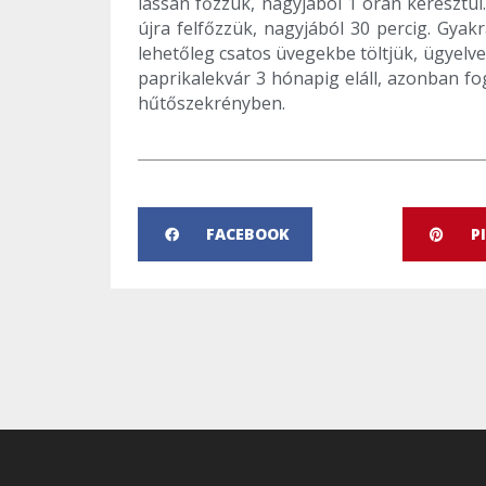
lassan főzzük, nagyjából 1 órán keresztül
újra felfőzzük, nagyjából 30 percig. Gyak
lehetőleg csatos üvegekbe töltjük, ügyelve
paprikalekvár 3 hónapig eláll, azonban fo
hűtőszekrényben.
FACEBOOK
P