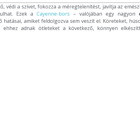
, védi a szívet, fokozza a méregtelenítést, javítja az emész
rulhat. Ezek a
Cayenne-bors
– valójában egy nagyon
hatásai, amiket feldolgozva sem veszít el. Köreteket, húso
le, ehhez adnak ötleteket a következő, könnyen elkészít