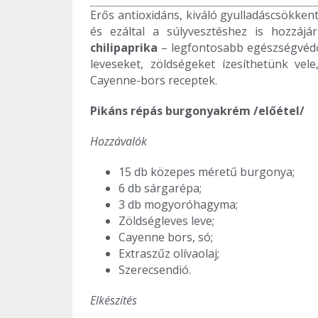
Erős antioxidáns, kiváló gyulladáscsökkentő
és ezáltal a súlyvesztéshez is hozzájá
chilipaprika
– legfontosabb egészségvédő 
leveseket, zöldségeket ízesíthetünk ve
Cayenne-bors receptek.
Pikáns répás burgonyakrém /előétel/
Hozzávalók
15 db közepes méretű burgonya;
6 db sárgarépa;
3 db mogyoróhagyma;
Zöldségleves leve;
Cayenne bors, só;
Extraszűz olívaolaj;
Szerecsendió.
Elkészítés