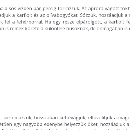
majd sós vízben pár percig forrázzuk. Az apróra vágott fok
djuk a karfiolt és az olívabogyókat. Sózzuk, hozzáadjuk a 
 fel a fehérborral. Ha egy része elpárolgott, a karfiolt f
n is remek körete a különféle húsoknak, de önmagában is m
 kicsumázzuk, hosszában kettévágjuk, eltávolítjuk a mago
etően egy nagyobb edénybe helyezzük őket, hozzáadjuk a só