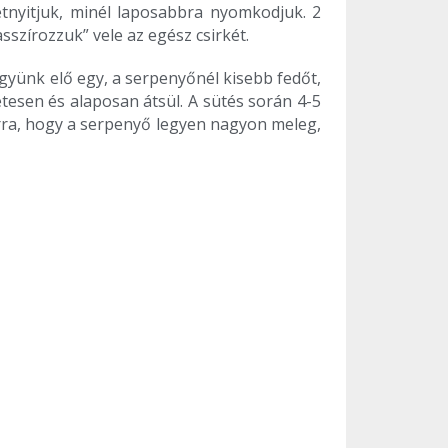
zétnyitjuk, minél laposabbra nyomkodjuk. 2
sszírozzuk” vele az egész csirkét.
együnk elő egy, a serpenyőnél kisebb fedőt,
etesen és alaposan átsül. A sütés során 4-5
 arra, hogy a serpenyő legyen nagyon meleg,