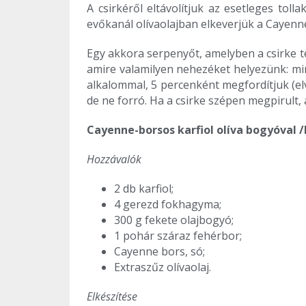
A csirkéről eltávolítjuk az esetleges tol
evőkanál olívaolajban elkeverjük a Cayenne-
Egy akkora serpenyőt, amelyben a csirke te
amire valamilyen nehezéket helyezünk: miné
alkalommal, 5 percenként megfordítjuk (elv
de ne forró. Ha a csirke szépen megpirult,
Cayenne-borsos karfiol olíva bogyóval /
Hozzávalók
2 db karfiol;
4 gerezd fokhagyma;
300 g fekete olajbogyó;
1 pohár száraz fehérbor;
Cayenne bors, só;
Extraszűz olívaolaj.
Elkészítése