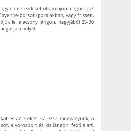
hagyma gerezdeket olívaolajon megpirítjuk
Cayenne-borsot (poralakban, vagy frissen,
edjük le, alacsony lángon, nagyjából 25-30
egállja a helyét.
kat és az ereket. Ha ezzel megvagyunk, a
t, a vörösbort és kis lángon, fedő alatt,