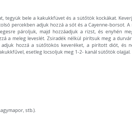
, tegyük bele a kakukkfüvet és a sütőtök kockákat. Keverjü
 utolsó percekben adjuk hozzá a sót és a Cayenne-borsot.
vegesre pároljuk, majd hozzáadjuk a rizst, és enyhén me
zá a meleg leveslét. Zsiradék nélkül pirítsuk meg a durvár
 adjuk hozzá a sütőtökös keveréket, a pirított diót, és 
akukkfűvel, esetleg locsoljuk meg 1-2- kanál sütőtök olajjal.
hagymapor, stb.).