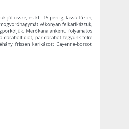
k jól össze, és kb. 15 percig, lassú tűzön,
 A mogyoróhagymát vékonyan felkarikázzuk,
gpörköljük. Merőkanalanként, folyamatos
a darabolt diót, pár darabot tegyünk félre
néhány frissen karikázott Cayenne-borsot.