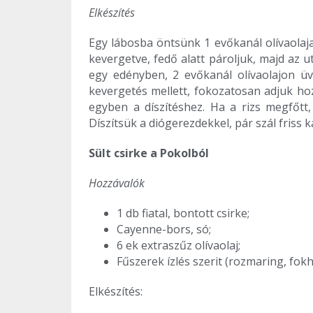
Elkészítés
Egy lábosba öntsünk 1 evőkanál olívaolajat
kevergetve, fedő alatt pároljuk, majd az
egy edényben, 2 evőkanál olívaolajon ü
kevergetés mellett, fokozatosan adjuk hoz
egyben a díszítéshez. Ha a rizs megfőtt,
Díszítsük a diógerezdekkel, pár szál friss k
Sült csirke a Pokolból
Hozzávalók
1 db fiatal, bontott csirke;
Cayenne-bors, só;
6 ek extraszűz olívaolaj;
Fűszerek ízlés szerit (rozmaring, fok
Elkészítés: