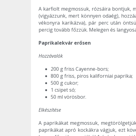
A karfiolt megmossuk, rózsáira bontjuk, 
(vigyázzunk, mert könnyen odaég), hozzáa
vékonyra karikázva), pár perc után öntsük
percig tovább főzzük. Melegen és langyosa
Paprikalekvár erősen
Hozzávalók
200 g friss Cayenne-bors;
800 g friss, piros kaliforniai paprika;
500 g cukor;
1 csipet só;
50 ml vörösbor.
Elkészítése
A paprikákat megmossuk, megtörölgetjük,
paprikákat apró kockákra vágjuk, ezt köv