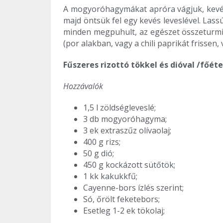
A mogyoróhagymákat apróra vágjuk, kevés 
majd öntsük fel egy kevés leveslével. Lass
minden megpuhult, az egészet összeturmix
(por alakban, vagy a chili paprikát frissen
Fűszeres rizottó tökkel és dióval /főéte
Hozzávalók
1,5 l zöldségleveslé;­
3 db mogyoróhagyma;
3 ek extraszűz olívaolaj;
400 g rizs;
50 g dió;
450 g kockázott sütőtök;
1 kk kakukkfű;
Cayenne-bors ízlés szerint;
Só, őrölt feketebors;
Esetleg 1-2 ek tökolaj;