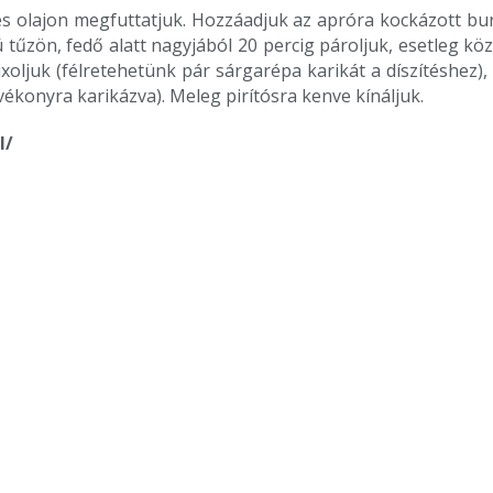
olajon megfuttatjuk. Hozzáadjuk az apróra kockázott bur
ú tűzön, fedő alatt nagyjából 20 percig pároljuk, esetleg kö
oljuk (félretehetünk pár sárgarépa karikát a díszítéshez
, vékonyra karikázva). Meleg pirítósra kenve kínáljuk.
l/