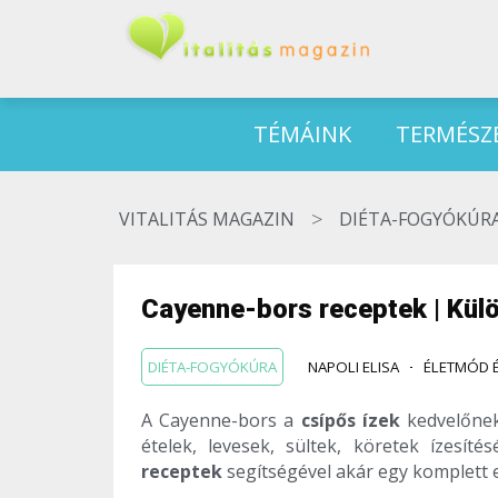
TÉMÁINK
TERMÉSZ
>
VITALITÁS MAGAZIN
DIÉTA-FOGYÓKÚR
Cayenne-bors receptek | Kül
DIÉTA-FOGYÓKÚRA
NAPOLI ELISA
ÉLETMÓD 
A Cayenne-bors a
csípős ízek
kedvelőnek
ételek, levesek, sültek, köretek ízesíté
receptek
segítségével akár egy komplett e