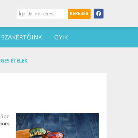
KERESÉS
SZAKÉRTŐINK
GYIK
GES ÉTELEK
zőbb
bors