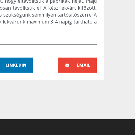
, hogy eltávolítsuk a paprikák héját, majd
an távolítsuk el. A kész lekvárt kifőzött,
ncs szükségünk semmilyen tartósítószerre. A
n a lekvárunk maximum 3-4 napig tartható a
LINKEDIN
EMAIL