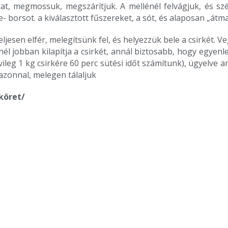
lakat, megmossuk, megszárítjuk. A mellénél felvágjuk, és s
 borsot. a kiválasztott fűszereket, a sót, és alaposan „átma
ljesen elfér, melegítsünk fel, és helyezzük bele a csirkét. V
l jobban kilapítja a csirkét, annál biztosabb, hogy egyenl
ileg 1 kg csirkére 60 perc sütési időt számítunk), ügyelve
 azonnal, melegen tálaljuk
köret/