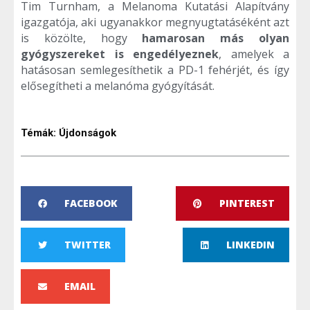
Tim Turnham, a Melanoma Kutatási Alapítvány
igazgatója, aki ugyanakkor megnyugtatáséként azt
is közölte, hogy
hamarosan más olyan
gyógyszereket is engedélyeznek
, amelyek a
hatásosan semlegesíthetik a PD-1 fehérjét, és így
elősegítheti a melanóma gyógyítását.
Témák:
Újdonságok
FACEBOOK
PINTEREST
TWITTER
LINKEDIN
EMAIL