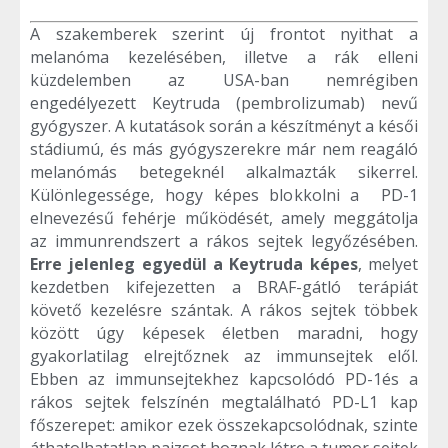
A szakemberek szerint új frontot nyithat a
melanóma kezelésében, illetve a rák elleni
küzdelemben az USA-ban nemrégiben
engedélyezett Keytruda (pembrolizumab) nevű
gyógyszer. A kutatások során a készítményt a késői
stádiumú, és más gyógyszerekre már nem reagáló
melanómás betegeknél alkalmazták sikerrel.
Különlegessége, hogy képes blokkolni a PD-1
elnevezésű fehérje működését, amely meggátolja
az immunrendszert a rákos sejtek legyőzésében.
Erre jelenleg egyedül a Keytruda képes
, melyet
kezdetben kifejezetten a BRAF-gátló terápiát
követő kezelésre szántak. A rákos sejtek többek
között úgy képesek életben maradni, hogy
gyakorlatilag elrejtőznek az immunsejtek elől.
Ebben az immunsejtekhez kapcsolódó PD-1és a
rákos sejtek felszínén megtalálható PD-L1 kap
főszerepet: amikor ezek összekapcsolódnak, szinte