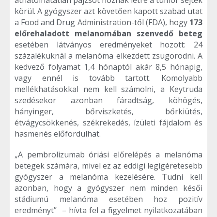
áthatolhatatlan pajzsot hoznak létre a tumor sejtek
körül. A gyógyszer azt követően kapott szabad utat
a Food and Drug Administration-től (FDA), hogy
173
előrehaladott melanomában szenvedő beteg
esetében látványos eredményeket hozott: 24
százalékuknál a melanóma elkezdett zsugorodni. A
kedvező folyamat 1,4 hónaptól akár 8,5 hónapig,
vagy ennél is tovább tartott. Komolyabb
mellékhatásokkal nem kell számolni, a Keytruda
szedésekor azonban fáradtság, köhögés,
hányinger, bőrviszketés, bőrkiütés,
étvágycsökkenés, székrekedés, ízületi fájdalom és
hasmenés előfordulhat.
„A pembrolizumab óriási előrelépés a melanóma
betegek számára, mivel ez az eddigi legígéretesebb
gyógyszer a melanóma kezelésére. Tudni kell
azonban, hogy a gyógyszer nem minden késői
stádiumú melanóma esetében hoz pozitív
eredményt” – hívta fel a figyelmet nyilatkozatában