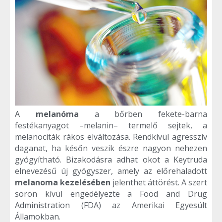
A
melanóma
a bőrben fekete-barna
festékanyagot –melanin– termelő sejtek, a
melanociták rákos elváltozása. Rendkívül agresszív
daganat, ha későn veszik észre nagyon nehezen
gyógyítható. Bizakodásra adhat okot a Keytruda
elnevezésű új gyógyszer, amely az előrehaladott
melanoma kezelésében
jelenthet áttörést. A szert
soron kívül engedélyezte a Food and Drug
Administration (FDA) az Amerikai Egyesült
Államokban.