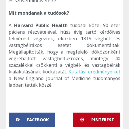
és szövetmintavételre.
Mit mondanak a tudósok?
A
Harvard Public Health
tudósai közel 90 ezer
páciens részvételével, húsz évig tartó kérdőíves
felmérést végeztek, eközben 1815 végbél- és
vastagbélrákos esetet dokumentáltak.
Megállapították, hogy a megfelelő időközönként
végrehajtott vastagbéltükrözés, mintegy 40
százalékkal csökkenti a végbél- és vastagbélrák
kialakulásának kockázatát.
Kutatási eredményeiket
a New England Journal of Medicine tudományos
lapban tették közzé.
FACEBOOK
PINTEREST