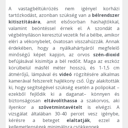
A vastagbéltükrözés nem igényel korházi
tartózkodást, azonban szükség van a
bélrendszer
kitisztítására
, amit elsősorban hashajtókkal,
valamint beöntéssel érnek el. A szondát a
végbélnyíláson keresztül vezetik fel a bélbe, amikor
eléri a vékonybelet, óvatosan visszahúzzák. Annak
érdekében, hogy a nyálkahártyáról megfelelő
minőségű képet kapjon, az orvos
szén-dioxid
befújásával kisimítja a bél redőit. Maga az eszköz
körülbelül másfél méter hosszú, és 1-1,5 cm
átmérőjű, lámpával és
videó
rögzítésére alkalmas
kamerával felszerelt hajlékony cső. Úgy alakították
ki, hogy segítségével szükség esetén a polipokat –
ezekből fejlődik ki a daganat– könnyen és
biztonságosan
eltávolíthassa
a szakorvos, aki
ilyenkor a
szövetmintavételt
is elvégzi. A
vizsgálat általában 30-40 percet vesz igénybe,
kérésre a beteget
elaltatják
, ezzel a
kellemetlenségek minimálisra csökkennek.