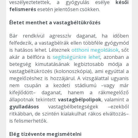
veszélyeztetettek, a gyógyulás esélye
késői
felismerés
esetén jelentősen csökken.
Életet menthet a vastagbéltükrözés
Bár rendkívül agresszív daganat, ha időben
felfedezik, a vastagbélrák ellen többféle gyógymód
is hatásos lehet. Léteznek
otthoni megoldások
, sőt
akár a bélflóra is
segítségünkre lehet
, azonban a
betegség kimutatásának legbiztosabb módja a
vastagbéltükrözés (kolonoszkópia), ami egyúttal a
megelőzéshez is hozzájárul. A vizsgálattal ugyanis
nem csupán a kezdeti stádiumú –vagy már
kifejlődött– daganat, hanem a rákmegelőző
állapotnak tekintett
vastagbélpolipok
, valamint a
gyulladásos
vastagbélbetegségek –ezekből
ritkábban, de szintén kialakulhat rákos elváltozás–
is felismerhetők.
Elég tízévente megismételni