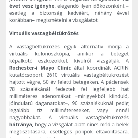
évet vesz igénybe
, elegendő ilyen időközönként –
esetleg a biztonság kedvéért, néhány évvel
korábban– megismételni a vizsgálatot.
Virtuális vastagbéltükrözés
A vastagbéltükrözés egyik alternatív módja a
virtuális kolonoszkópia, amikor a beteget
képalkotó eszközökkel, kívülről vizsgálják. A
Rochester-i Mayo Clinic
által koordinált ACRIN
kutatócsoport 2610 virtuális vastagbéltükrözést
hajtott végre, 50 év feletti betegeken. A páciensek
78 százalékánál fedeztek fel legfeljebb hat
milliméteres adenomákat −mirigyekből kiinduló,
jóindulatú daganatokat−, 90 százalékuknál pedig
legalább tíz millimétereseket, vagy ennél
nagyobbakat. A virtuális vastagbéltükrözés
hátránya
, hogy a vizsgálat alatt nincs mód a belek
megtisztítására, esetleges polipok eltávolítására,