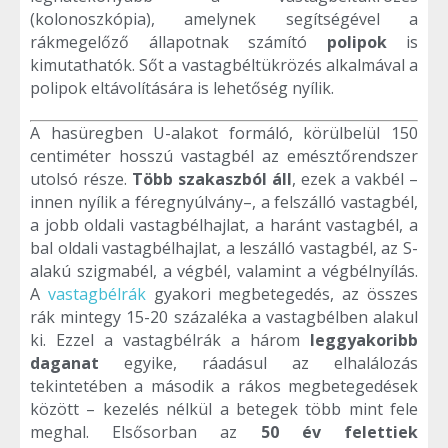
(kolonoszkópia), amelynek segítségével a
rákmegelőző állapotnak számító
polipok
is
kimutathatók. Sőt a vastagbéltükrözés alkalmával a
polipok eltávolítására is lehetőség nyílik.
A hasüregben U-alakot formáló, körülbelül 150
centiméter hosszú vastagbél az emésztőrendszer
utolsó része.
Több szakaszból áll
, ezek a vakbél –
innen nyílik a féregnyúlvány–, a felszálló vastagbél,
a jobb oldali vastagbélhajlat, a haránt vastagbél, a
bal oldali vastagbélhajlat, a leszálló vastagbél, az S-
alakú szigmabél, a végbél, valamint a végbélnyílás.
A
vastagbélrák
gyakori megbetegedés, az összes
rák mintegy 15-20 százaléka a vastagbélben alakul
ki. Ezzel a vastagbélrák a három
leggyakoribb
daganat
egyike, ráadásul az elhalálozás
tekintetében a második a rákos megbetegedések
között – kezelés nélkül a betegek több mint fele
meghal. Elsősorban az
50 év felettiek