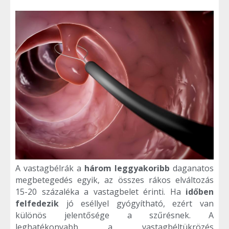
A vastagbélrák a
három leggyakoribb
daganatos
megbetegedés egyik, az összes rákos elváltozás
15-20 százaléka a vastagbelet érinti. Ha
időben
felfedezik
jó eséllyel gyógyítható, ezért van
különös jelentősége a szűrésnek. A
leghatékonyabb a vastagbéltükrözés