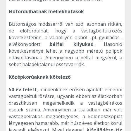
Előfordulhatnak mellékhatások
Biztonságos módszerről van szó, azonban ritkán,
de előfordulhat, hogy a vastagbéltükrözés
következtében, a valamilyen okból –pl. gyulladás–
elvékonyodott
bélfal kilyukad
. Hasonló
következménye lehet a nagyobb méretű polipok
eltávolításának. Amennyiben a bélfal megsérül, a
sebet haladéktalanul összevarrják.
Középkorúaknak kötelező
50 év felett
, mindenkinek erősen ajánlott elmenni
vastagbéltükrözésre, ugyanis ebben az életkorban
drasztikusan megemelkedik a vastagbélrákos
esetek száma. Amennyiben a családban már volt
vastagbélrákos megbetegedés, a kolonoszkópiát
lényegesen hamarabb, már húsz éves életkor körül
javasolt elvégezni. Mivel daganat
kifejlődése tíz