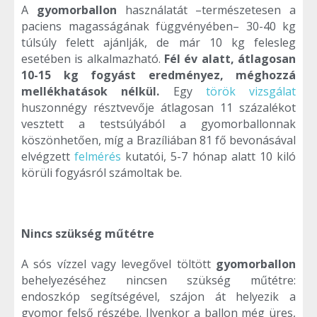
A
gyomorballon
használatát –természetesen a
paciens magasságának függvényében– 30-40 kg
túlsúly felett ajánlják, de már 10 kg felesleg
esetében is alkalmazható.
Fél év alatt, átlagosan
10-15 kg fogyást eredményez, méghozzá
mellékhatások nélkül.
Egy
török vizsgálat
huszonnégy résztvevője átlagosan 11 százalékot
vesztett a testsúlyából a gyomorballonnak
köszönhetően, míg a Brazíliában 81 fő bevonásával
elvégzett
felmérés
kutatói, 5-7 hónap alatt 10 kiló
körüli fogyásról számoltak be.
Nincs szükség műtétre
A sós vízzel vagy levegővel töltött
gyomorballon
behelyezéséhez nincsen szükség műtétre:
endoszkóp segítségével, szájon át helyezik a
gyomor felső részébe. Ilyenkor a ballon még üres,