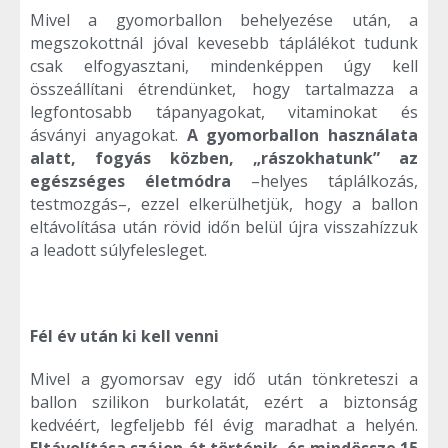
Mivel a gyomorballon behelyezése után, a
megszokottnál jóval kevesebb táplálékot tudunk
csak elfogyasztani, mindenképpen úgy kell
összeállítani étrendünket, hogy tartalmazza a
legfontosabb tápanyagokat, vitaminokat és
ásványi anyagokat.
A gyomorballon használata
alatt, fogyás közben, „rászokhatunk” az
egészséges életmódra
–helyes táplálkozás,
testmozgás–, ezzel elkerülhetjük, hogy a ballon
eltávolítása után rövid időn belül újra visszahízzuk
a leadott súlyfelesleget.
Fél év után ki kell venni
Mivel a gyomorsav egy idő után tönkreteszi a
ballon szilikon burkolatát, ezért a biztonság
kedvéért, legfeljebb fél évig maradhat a helyén.
Eltávolítása szájon át történik, és mindössze 15