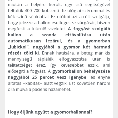
miután a helyére került, egy cső segítségével
feltöltik 400-700 köbcenti fiziológiai szérummal és
kék színű sóoldattal. Ez utóbbi azt a célt szolgálja,
hogy jelezze a ballon esetleges szivárgását, hiszen
megfesti a kiürülő vizeletet.
A fogyást szolgáló
ballon a szonda eltávolítása után
automatikusan lezárul, és a gyomorban
„lubickol”, nagyjából a gyomor két harmad
részét tölti ki
. Ennek hatására, a beteg már kis
mennyiségű táplálék elfogyasztása után is
telítettséget érez, így kevesebbet eszik, ami
elősegíti a fogyást. A
gyomorballon behelyezése
nagyjából 25 percet vesz igénybe
, és enyhe
altatás –kábítás– alatt végzik. Ezt követően három
óra múlva a páciens hazamehet.
Hogy éljünk együtt a gyomorballonnal?