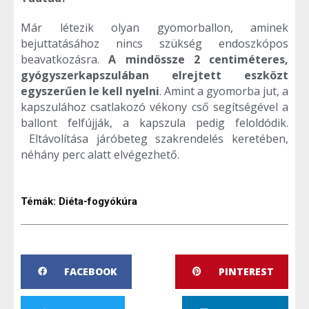
Már létezik olyan gyomorballon, aminek
bejuttatásához nincs szükség endoszkópos
beavatkozásra.
A mindössze 2 centiméteres,
gyógyszerkapszulában elrejtett eszközt
egyszerűen le kell nyelni
. Amint a gyomorba jut, a
kapszulához csatlakozó vékony cső segítségével a
ballont felfújják, a kapszula pedig feloldódik.
Eltávolítása járóbeteg szakrendelés keretében,
néhány perc alatt elvégezhető.
Témák:
Diéta-fogyókúra
FACEBOOK
PINTEREST