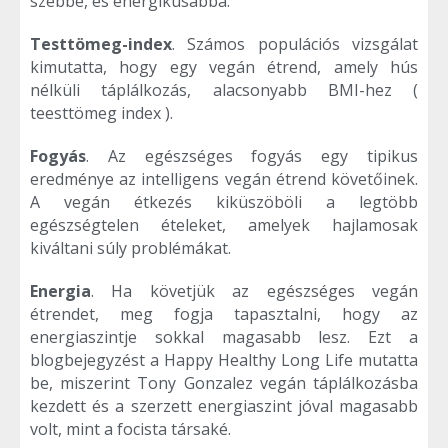
szebbé, és energikusabbá.
Testtömeg-index
. Számos populációs vizsgálat
kimutatta, hogy egy vegán étrend, amely hús
nélküli táplálkozás, alacsonyabb BMI-hez (
teesttömeg index ).
Fogyás
. Az egészséges fogyás egy tipikus
eredménye az intelligens vegán étrend követőinek.
A vegán étkezés kiküszöböli a legtöbb
egészségtelen ételeket, amelyek hajlamosak
kiváltani súly problémákat.
Energia
. Ha követjük az egészséges vegán
étrendet, meg fogja tapasztalni, hogy az
energiaszintje sokkal magasabb lesz. Ezt a
blogbejegyzést a Happy Healthy Long Life mutatta
be, miszerint Tony Gonzalez vegán táplálkozásba
kezdett és a szerzett energiaszint jóval magasabb
volt, mint a focista társaké.