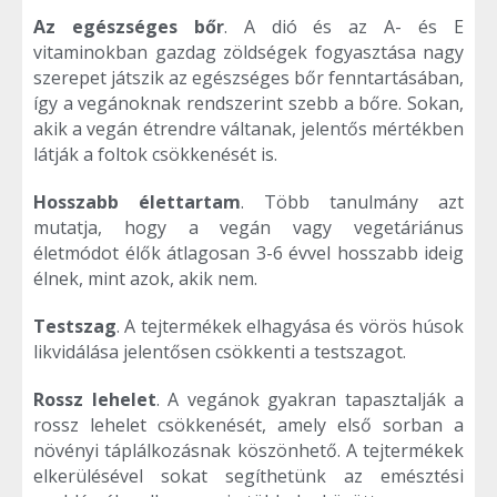
Az egészséges bőr
. A dió és az A- és E
vitaminokban gazdag zöldségek fogyasztása nagy
szerepet játszik az egészséges bőr fenntartásában,
így a vegánoknak rendszerint szebb a bőre. Sokan,
akik a vegán étrendre váltanak, jelentős mértékben
látják a foltok csökkenését is.
Hosszabb élettartam
. Több tanulmány azt
mutatja, hogy a vegán vagy vegetáriánus
életmódot élők átlagosan 3-6 évvel hosszabb ideig
élnek, mint azok, akik nem.
Testszag
. A tejtermékek elhagyása és vörös húsok
likvidálása jelentősen csökkenti a testszagot.
Rossz lehelet
. A vegánok gyakran tapasztalják a
rossz lehelet csökkenését, amely első sorban a
növényi táplálkozásnak köszönhető. A tejtermékek
elkerülésével sokat segíthetünk az emésztési