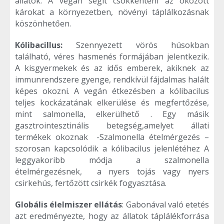
állatok. A vegán segít csökkenteni az okozott
károkat a környezetben, növényi táplálkozásnak
köszönhetően.
Kólibacillus:
Szennyezett vörös húsokban
található, véres hasmenés formájában jelentkezik.
A kisgyermekek és az idős emberek, akiknek az
immunrendszere gyenge, rendkívül fájdalmas halált
képes okozni. A vegán étkezésben a kólibacilus
teljes kockázatának elkerülése és megfertőzése,
mint salmonella, elkerülhető . Egy másik
gasztrointesztinális betegség,amelyet állati
termékek okoznak -Szalmonella ételmérgezés –
szorosan kapcsolódik a kólibacilus jelenlétéhez A
leggyakoribb módja a szalmonella
ételmérgezésnek, a nyers tojás vagy nyers
csirkehús, fertőzött csirkék fogyasztása.
Globális élelmiszer ellátás
: Gabonával való etetés
azt eredményezte, hogy az állatok táplálékforrása