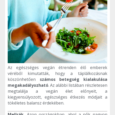
Az egészséges vegán étrenden élő emberek
véréből kimutatták, hogy a táplálkozásnak
köszönhetően
számos betegség kialakulása
megakadályozható
. Az alábbi listában részletesen
megtalálja a vegán élet előnyeit, a
kiegyensúlyozott, egészséges étkezés módjait a
tökéletes balansz érdekében.
Mellrák.
Azon országokban, ahol a nők nagyon