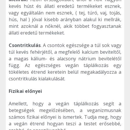
kevés húst és állati eredetű termékeket esznek,
vagy egyáltalán nem esznek, ( tej, túró, vaj, tojás,
hús, hal ) jóval kisebb arányban alakul ki mellrák,
mint azoknál a nőknél, akik többet fogyasztanak
állati eredetű termékeket.
Csontritkulás
. A csontok egészsége a túl sok vagy
túl kevés fehérjétől, a megfelelő kalcium beviteltől,
a magas kálium- és alacsony nátrium bevitelétől
függ. Az egészséges vegán táplálkozás egy
tökéletes étrend keretein belül megakadályozza a
csontritkulás kialakulását.
Fizikai előnyei
Amellett, hogy a vegán táplálkozás segít a
betegségek megelőzésében, a veganizmusnak
számos fizikai előnyei is ismertek. Tudja meg, hogy
a vegán étrend hogyan teszi a testet erősebbé,