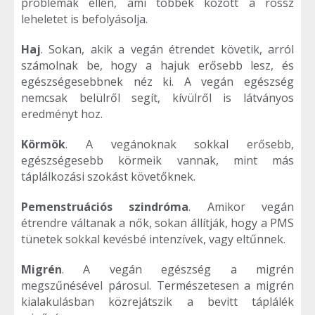
problémák ellen, ami többek között a rossz
leheletet is befolyásolja.
Haj
. Sokan, akik a vegán étrendet követik, arról
számolnak be, hogy a hajuk erősebb lesz, és
egészségesebbnek néz ki. A vegán egészség
nemcsak belülről segít, kívülről is látványos
eredményt hoz.
Körmök
. A vegánoknak sokkal erősebb,
egészségesebb körmeik vannak, mint más
táplálkozási szokást követőknek.
Pemenstruációs szindróma
. Amikor vegán
étrendre váltanak a nők, sokan állítják, hogy a PMS
tünetek sokkal kevésbé intenzívek, vagy eltűnnek.
Migrén
. A vegán egészség a migrén
megszűnésével párosul. Természetesen a migrén
kialakulásban közrejátszik a bevitt táplálék