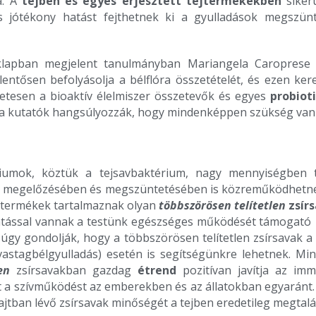
a. A
tejben és egyes erjesztett tejtermékekben
sikerü
s jótékony hatást fejthetnek ki a gyulladások megszü
lapban megjelent tanulmányban Mariangela Caroprese ar
lentősen befolyásolja a bélflóra összetételét, és ezen ker
etesen a bioaktív élelmiszer összetevők és egyes
probiot
t a kutatók hangsúlyozzák, hogy mindenképpen szükség van 
riumok, köztük a tejsavbaktérium, nagy mennyiségben te
sok megelőzésében és megszüntetésében is közreműködhetnek
ejtermékek tartalmaznak olyan
többszörösen telítetlen
zsír
hatással vannak a testünk egészséges működését támogat
 úgy gondolják, hogy a többszörösen telítetlen zsírsavak 
vastagbélgyulladás) esetén is segítségünkre lehetnek. M
en
zsírsavakban gazdag
étrend
pozitívan javítja az i
mint a szívműködést az emberekben és az állatokban egyaránt
ajtban lévő zsírsavak minőségét a tejben eredetileg megtalál