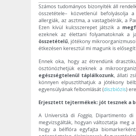
Számos tudományos bizonyíték áll rendel
összetétele– közvetlenül befolyásolja 
allergiák, az asztma, a vastagbélrák, a Pa
Ezen kívül kulcsszerepet játszik a
megf
ezeknek az élettani folyamatoknak a j
összetételű
, jótékony mikroorganizmusok
étkezésen keresztül mi magunk is elősegí
Ennek oka, hogy az étrendünk drasztiku
ösztönözhetjük ezeknek a mikroorganiz
egészségtelenül táplálkozunk
, állati 
könnyen elpusztíthatjuk a jótékony bél
egyensúlyának felbomlását (
diszbiózis
) er
Erjesztett tejtermékek: jót tesznek a b
A Università di
Foggia,
Dipartimento di 
megvizsgálták, hogyan változtatja meg a t
hogy a bélflóra egyfajta biomarkerként