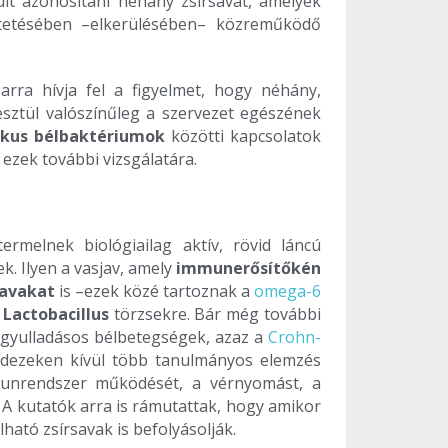
lt azonosítani néhány zsírsavat, amelyek
ntetésében –elkerülésében– közreműködő
ra hívja fel a figyelmet, hogy néhány,
esztül valószínűleg a szervezet egészének
ikus bélbaktériumok
közötti kapcsolatok
ezek további vizsgálatára.
rmelnek biológiailag aktív, rövid láncú
. Ilyen a vasjav, amely
immunerősítőkén
savakat
is –ezek közé tartoznak a
omega-6
ó
Lactobacillus
törzsekre. Bár még további
a gyulladásos bélbetegségek, azaz a
Crohn-
indezeken kívül több tanulmányos elemzés
mmunrendszer működését, a vérnyomást, a
. A kutatók arra is rámutattak, hogy amikor
ható zsírsavak is befolyásolják.