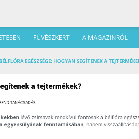
ETESEN
FÜVÉSZKERT
A MAGAZINRÓL
BÉLFLÓRA EGÉSZSÉGE: HOGYAN SEGÍTENEK A TEJTERMÉKE
egítenek a tejtermékek?
TREND TANÁCSADÁS
ékekben
lévő zsírsavak rendkívül fontosak a bélflóra egés
ra egyensúlyának fenntartásában
, hanem visszaállításáb