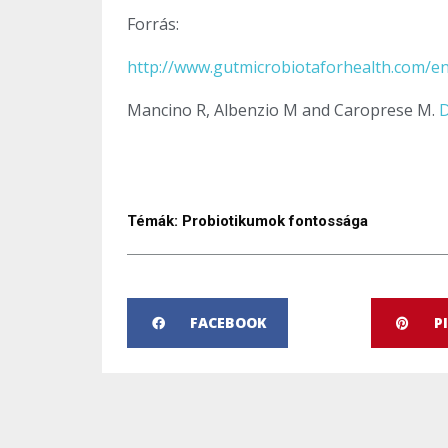
Forrás:
http://www.gutmicrobiotaforhealth.com/en/
Mancino R, Albenzio M and Caroprese M.
D
Témák:
Probiotikumok fontossága
FACEBOOK
P