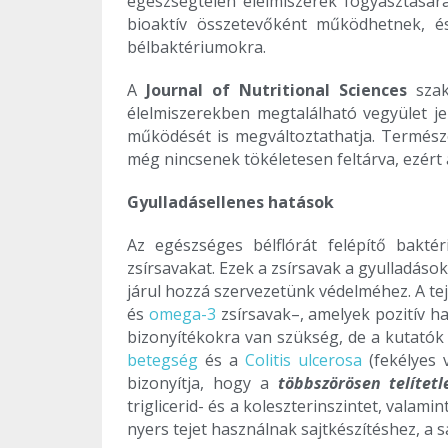
egészségtelen élelmiszerek fogyasztásár
bioaktív összetevőként működhetnek, é
bélbaktériumokra.
A
Journal of Nutritional Sciences
szak
élelmiszerekben megtalálható vegyület je
működését is megváltoztathatja. Termész
még nincsenek tökéletesen feltárva, ezér
Gyulladásellenes hatások
Az egészséges bélflórát felépítő bakté
zsírsavakat. Ezek a zsírsavak a gyulladá
járul hozzá szervezetünk védelméhez. A t
és
omega-3
zsírsavak–, amelyek pozitív 
bizonyítékokra van szükség, de a kutatók
betegség
és a
Colitis ulcerosa
(fekélyes 
bizonyítja, hogy a
többszörösen telítetl
triglicerid- és a koleszterinszintet, vala
nyers tejet használnak sajtkészítéshez, a s