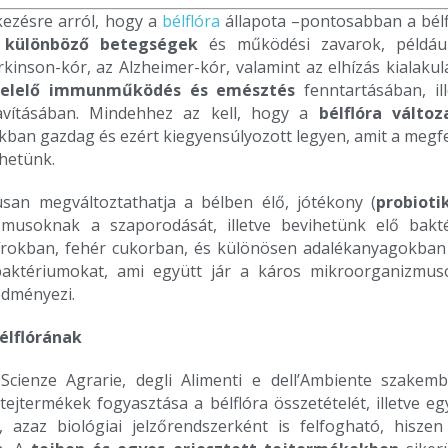
kezésre arról, hogy a
bélflóra
állapota –pontosabban a bélf
a
különböző betegségek
és működési zavarok, példáu
rkinson-kór, az Alzheimer-kór, valamint az elhízás kialakul
elelő immunműködés és emésztés
fenntartásában, ill
avításában. Mindehhez az kell, hogy a
bélflóra változ
ban gazdag és ezért kiegyensúlyozott legyen, amit a megfe
thetünk.
san megváltoztathatja a bélben élő, jótékony (
probioti
musoknak a szaporodását, illetve bevihetünk elő bakt
zsírokban, fehér cukorban, és különösen adalékanyagokban 
baktériumokat, ami együtt jár a káros mikroorganizmuso
edményezi.
élflórának
Scienze Agrarie, degli Alimenti e dell’Ambiente szakem
ejtermékek fogyasztása a bélflóra összetételét, illetve eg
, azaz biológiai jelzőrendszerként is felfogható, hisz