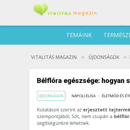
TÉMÁINK
TERMÉSZ
>
>
VITALITÁS MAGAZIN
ÚJDONSÁGOK
Bélflóra egészsége: hogyan s
ÚJDONSÁGOK
NAPOLI ELISA
ÉLETMÓD ÉS É
Kutatások szerint az
erjesztett tejterm
szempontjából. Sőt, nem csupán a
bélfló
segítségünkre lehetnek.