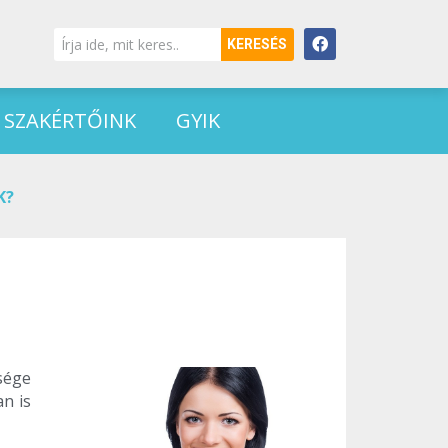
KERESÉS
SZAKÉRTŐINK
GYIK
K?
zsége
an is