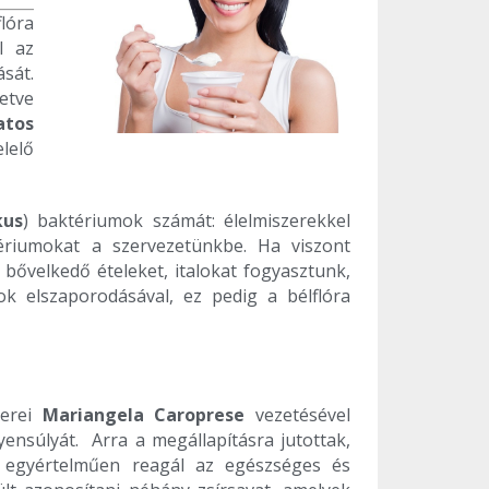
lóra
l az
ását.
etve
atos
lelő
kus
) baktériumok számát: élelmiszerekkel
ériumokat a szervezetünkbe. Ha viszont
bővelkedő ételeket, italokat fogyasztunk,
k elszaporodásával, ez pedig a bélflóra
berei
Mariangela Caroprese
vezetésével
yensúlyát. Arra a megállapításra jutottak,
en egyértelműen reagál az egészséges és