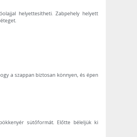
ajjal helyettesítheti. Zabpehely helyett
éteget.
 hogy a szappan biztosan könnyen, és épen
ökkenyér sütőformát. Előtte béleljük ki