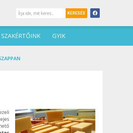
KERESÉS
SZAKÉRTŐINK
GYIK
 SZAPPAN
zeli
ejes
hető
etes