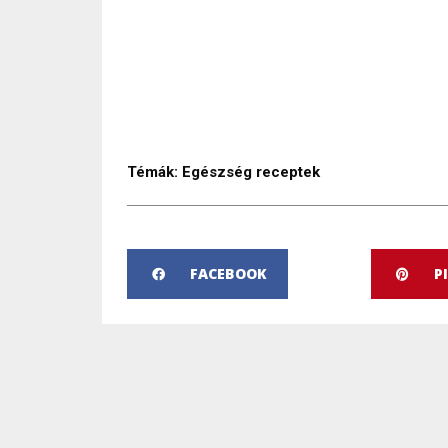
Témák:
Egészség receptek
FACEBOOK
P