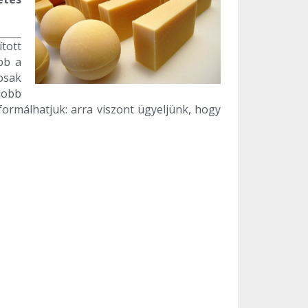
ított
bb a
osak
jobb
formálhatjuk: arra viszont ügyeljünk, hogy