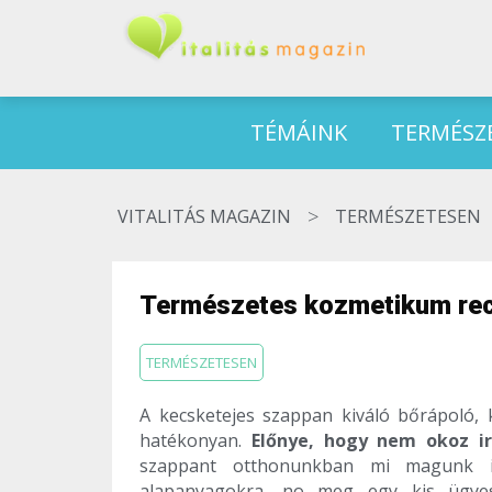
TÉMÁINK
TERMÉSZ
>
VITALITÁS MAGAZIN
TERMÉSZETESEN
Természetes kozmetikum rec
TERMÉSZETESEN
A kecsketejes szappan kiváló bőrápoló,
hatékonyan.
Előnye, hogy nem okoz ir
szappant otthonunkban mi magunk i
alapanyagokra, no meg egy kis ügye