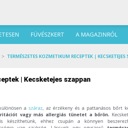
ETESEN
FÜVÉSZKERT
A MAGAZINRÓL
>
TERMÉSZETES KOZMETIKUM RECEPTEK | KECSKETEJES
eptek | Kecsketejes szappan
 különösen a
száraz
, az érzékeny és a pattanásos bőrt ke
ritációt vagy más allergiás tünetet a bőrön.
Kecsket
s készíthetünk, ehhez csupán a könnyen beszerez
sségre van szükség. Lássunk egy egyszerű
termész