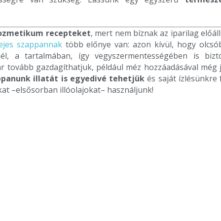
ozmetikum recepteket
, mert nem bíznak az iparilag előáll
ejes szappannak
több előnye van: azon kívül, hogy olcsó
él, a tartalmában, így vegyszermentességében is bizt
kár tovább gazdagíthatjuk, például méz hozzáadásával még 
panunk illatát is egyedivé tehetjük
és saját ízlésünkre 
at –elsősorban illóolajokat– használjunk!