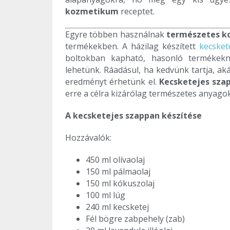
kozmetikum
receptet.
Egyre többen használnak
természetes k
termékekben. A házilag készített
kecsket
boltokban kapható, hasonló termékekn
lehetünk. Ráadásul, ha kedvünk tartja, a
eredményt érhetünk el.
Kecsketejes szap
erre a célra kizárólag természetes anyagok
A
kecsketejes szappan készítése
Hozzávalók:
450 ml olívaolaj
150 ml pálmaolaj
150 ml kókuszolaj
100 ml lúg
240 ml kecsketej
Fél bögre zabpehely (zab)