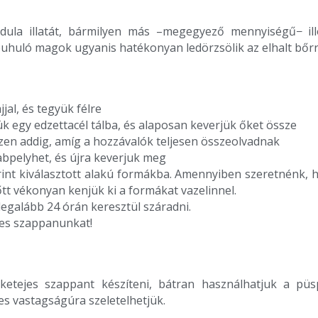
ula illatát, bármilyen más –megegyező mennyiségű− illóol
uhuló magok ugyanis hatékonyan ledörzsölik az elhalt bőrr
jal, és tegyük félre
k egy edzettacél tálba, és alaposan keverjük őket össze
szen addig, amíg a hozzávalók teljesen összeolvadnak
 zabpelyhet, és újra keverjuk meg
rint kiválasztott alakú formákba. Amennyiben szeretnénk,
őtt vékonyan kenjük ki a formákat vazelinnel.
legalább 24 órán keresztül száradni.
ejes szappanunkat!
tejes szappant készíteni, bátran használhatjuk a püsp
es vastagságúra szeletelhetjük.