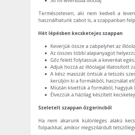
30 ml levendula illóolaj
Természetesen, aki nem kedveli a levend
használhatunk zabot is, a szappanban felp
Hét lépésben kecsketejes szappan
Keverjük össze a zabpelyhet az illóolaj
Az összes többi alapanyagot helyezzü
Gőz felett folytassuk a keveréat egé
Adjuk hozzá az illóolajjal illatosított
A kész masszát öntsük a tetszés sze
kerüljön ki a formákból, használat el
Miután kivettük a formából, hagyjuk 
Élvezzük a házilag készített kecsket
Szeletelt szappan őzgerincből
Ha nem akarunk különleges alakú kecske
folpackkal, amikor megszilárdult tetszőleg