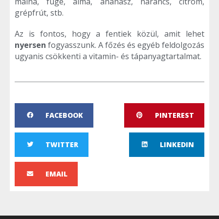
málna, füge, alma, ananász, narancs, citrom,
grépfrút, stb.
Az is fontos, hogy a fentiek közül, amit lehet
nyersen
fogyasszunk. A főzés és egyéb feldolgozás
ugyanis csökkenti a vitamin- és tápanyagtartalmat.
FACEBOOK
PINTEREST
TWITTER
LINKEDIN
EMAIL