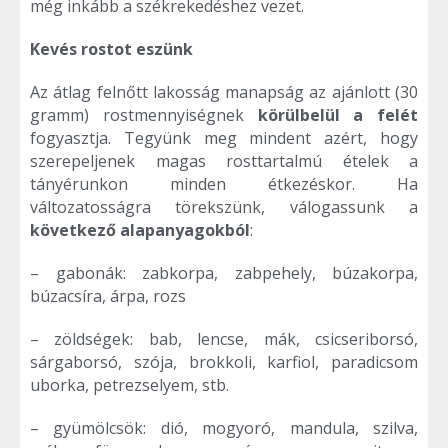
még inkább a székrekedéshez vezet.
Kevés rostot eszünk
Az átlag felnőtt lakosság manapság az ajánlott (30
gramm) rostmennyiségnek
körülbelül a felét
fogyasztja. Tegyünk meg mindent azért, hogy
szerepeljenek magas rosttartalmú ételek a
tányérunkon minden étkezéskor. Ha
változatosságra törekszünk, válogassunk a
következő alapanyagokból
:
– gabonák: zabkorpa, zabpehely, búzakorpa,
búzacsíra, árpa, rozs
– zöldségek: bab, lencse, mák, csicseriborsó,
sárgaborsó, szója, brokkoli, karfiol, paradicsom
uborka, petrezselyem, stb.
– gyümölcsök: dió, mogyoró, mandula, szilva,