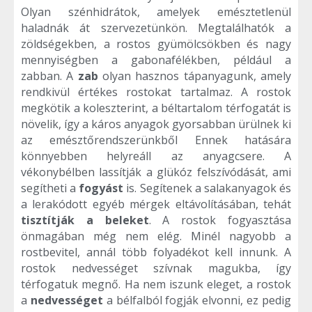
Olyan szénhidrátok, amelyek emésztetlenül
haladnák át szervezetünkön. Megtalálhatók a
zöldségekben, a rostos gyümölcsökben és nagy
mennyiségben a gabonafélékben, például a
zabban. A
zab
olyan hasznos tápanyagunk, amely
rendkivül értékes rostokat tartalmaz. A rostok
megkötik a koleszterint, a béltartalom térfogatát is
növelik, így a káros anyagok gyorsabban ürülnek ki
az emésztőrendszerünkből Ennek hatására
könnyebben helyreáll az anyagcsere. A
vékonybélben lassítják a glükóz felszívódását, ami
segítheti a
fogyást
is. Segítenek a salakanyagok és
a lerakódott egyéb mérgek eltávolításában, tehát
tisztítják a beleket
. A rostok fogyasztása
önmagában még nem elég. Minél nagyobb a
rostbevitel, annál több folyadékot kell innunk. A
rostok nedvességet szívnak magukba, így
térfogatuk megnő. Ha nem iszunk eleget, a rostok
a
nedvességet
a bélfalból fogják elvonni, ez pedig