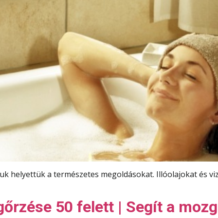
k helyettük a természetes megoldásokat. Illóolajokat és viz
őrzése 50 felett | Segít a moz