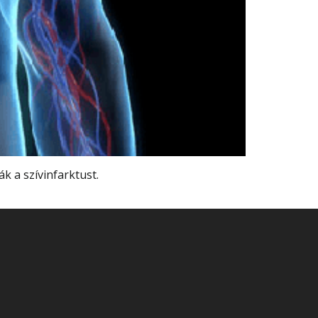
k a szívinfarktust.