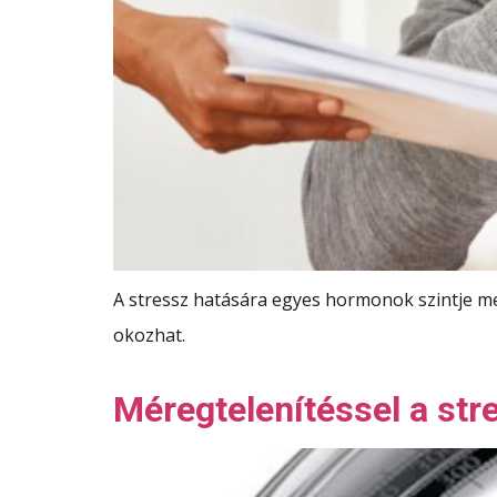
A stressz hatására egyes hormonok szintje m
okozhat.
Méregtelenítéssel a stre