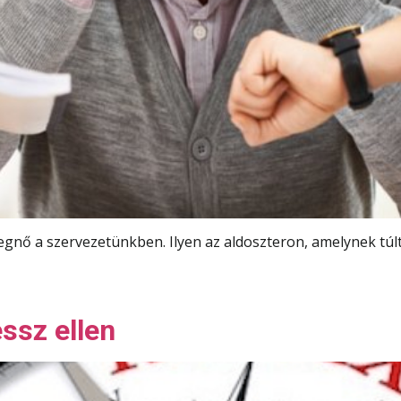
egnő a szervezetünkben. Ilyen az aldoszteron, amelynek t
ssz ellen