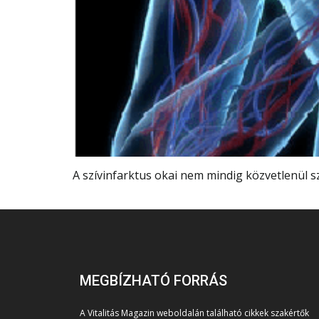
A szívinfarktus okai nem mindig közvetlenül sze
MEGBÍZHATÓ FORRÁS
A Vitalitás Magazin weboldalán található cikkek szakértők