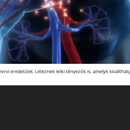
rvi eredetűek. Léteznek lelki tényezők is, amelyk kiválthatjá