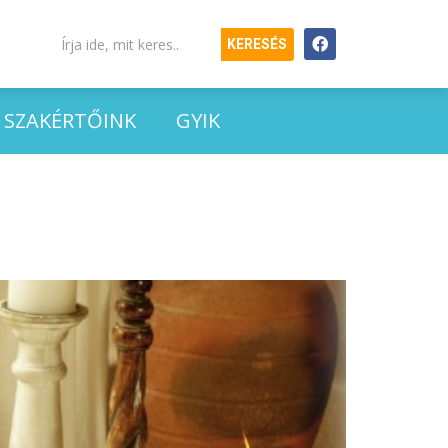
KERESÉS
SZAKÉRTŐINK
GYIK