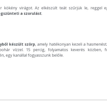
r kökény virágot. Az elkészült teát szűrjük le, reggel 
gszünteti a
szorulást
.
yből készült szörp
, amely hatékonyan kezeli a hasmenést
ohár vízzel. 15 percig, folyamatos keverés közben, fo
, egy kanállal fogyasszunk belőle.