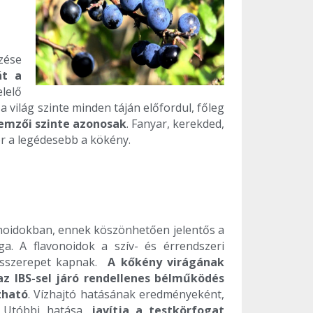
zése
át a
lelő
világ szinte minden táján előfordul, főleg
lemzői szinte azonosak
. Fanyar, kerekded,
or a legédesebb a kökény.
onoidokban, ennek köszönhetően jelentős a
. A flavonoidok a szív- és érrendszeri
lcsszerepet kapnak.
A kőkény virágának
az IBS-sel járó rendellenes bélműködés
zható
. Vízhajtó hatásának eredményeként,
. Utóbbi hatása,
javítja a testkörfogat