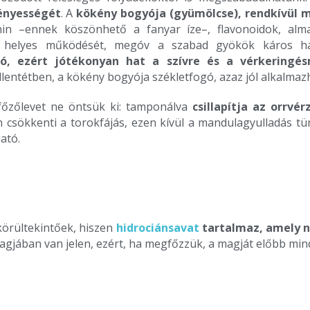
ényességét
. A
kökény bogyója (gyümölcse), rendkívül 
n –ennek köszönhető a fanyar íze–, flavonoidok, almasa
ek helyes működését, megóv a szabad gyökök káros hat
ító, ezért jótékonyan hat a szívre és a vérkeringésr
 ellentétben, a kökény bogyója székletfogó, azaz jól alkalm
őzőlevet ne öntsük ki: tamponálva
csillapítja az orrvé
én csökkenti a torokfájás, ezen kívül a mandulagyulladás tü
ató.
körültekintőek, hiszen
hidrociánsavat
tartalmaz, amely 
gjában van jelen, ezért, ha megfőzzük, a magját előbb mind