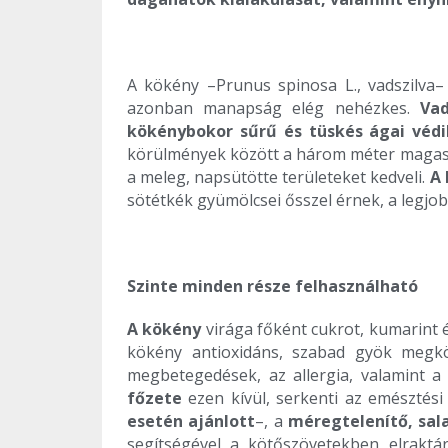
A kökény –Prunus spinosa L., vadszilva–
azonban manapság elég nehézkes.
Vad
kökénybokor sűrű és tüskés ágai védi
körülmények között a három méter magasság
a meleg, napsütötte területeket kedveli.
A 
sötétkék gyümölcsei ősszel érnek, a legjob
Szinte minden része felhasználható
A kökény
virága főként cukrot, kumarint 
kökény antioxidáns, szabad gyök megkö
megbetegedések, az allergia, valamint 
főzete
ezen kívül, serkenti az emésztés
esetén ajánlott
–, a
méregtelenítő, sal
segítségével a kötőszövetekben elraktá