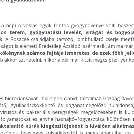
 a népi orvoslás egyik fontos gyógynövénye volt, beszer
on terem, gyógyhatású levelét, virágát és bogyój
k
. A Rosacee családjába tartozó, lombhullató cserje megfe
ot is elérheti. Eredetileg Ázsiából származik, ám ma már a 
kökénynek számos fajtája ismeretes, de ezek főbb jel
b akkor szüretelni, mikor a dér már kicsit megcsípte: ilyenk
és hidrociánsavat –hidrogén-cianid–tartalmaz. Gazdag flav
tő, gyulladáscsökkentő és daganatmegelőző tulajdonsága
a vírusos és bakteriális betegségek megelőzésében is ku
i folyamatokat és enyhe hashajtó–fogyasztása különösen
aktalanító kúrák kiegészítőjeként is kiválóan alkalma
rozódott felesleges folyadékoktól is megszabadulhatunk