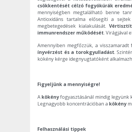
csökkentését célzó fogyókúrák eredm
mennyiségben megtalálható benne tanni
Antioxidáns tartalma elősegíti a sejt
megbetegedések kialakulását.
Vértiszt
immunrendszer működését
. Virágjával
Amennyiben megfőzzük, a visszamaradt f
ínyvérzést és a torokgyulladást
. Szint
kökény kérge idegnyugtatóként alkalmazh
Figyeljünk a mennyiségre!
A
kökény
fogyasztásánál mindig legyünk 
Legnagyobb koncentrációban a
kökény
ma
Felhasználási tippek