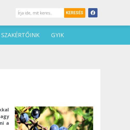
KERESÉS
SZAKÉRTŐINK
GYIK
kkal
nagy
ni a