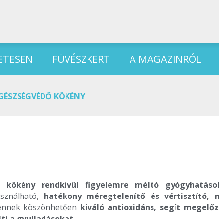
ETESEN
FÜVÉSZKERT
A MAGAZINRÓL
GÉSZSÉGVÉDŐ KÖKÉNY
 kökény rendkívül figyelemre méltó gyógyhatáso
asználható,
hatékony méregtelenítő és vértisztító, 
 ennek köszönhetően
kiváló antioxidáns, segít megelőz
ti a gyulladásokat
.