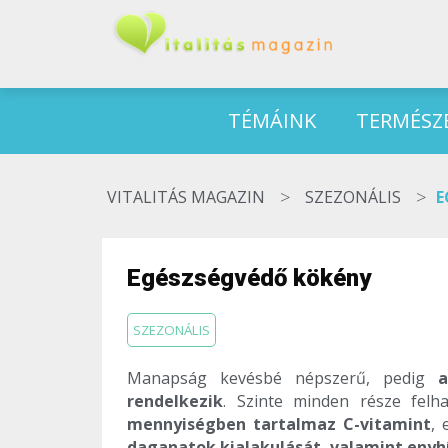
TÉMÁINK
TERMÉSZ
>
>
VITALITÁS MAGAZIN
SZEZONÁLIS
E
Egészségvédő kökény
SZEZONÁLIS
Manapság kevésbé népszerű, pedig
a
rendelkezik
. Szinte minden része felh
mennyiségben tartalmaz C-vitamint
,
daganatok kialakulását, valamint enyhí