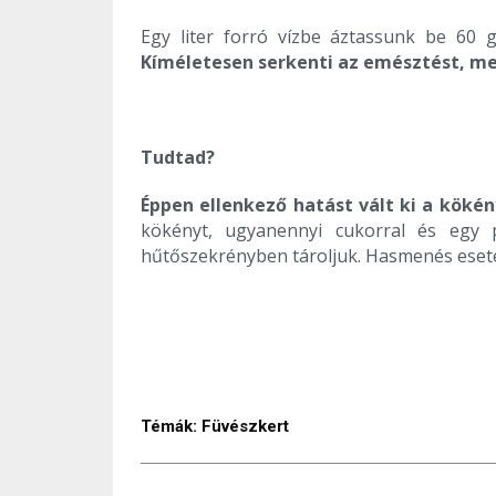
Egy liter forró vízbe áztassunk be 60 g
Kíméletesen serkenti az emésztést, me
Tudtad?
Éppen ellenkező hatást vált ki a kökén
kökényt, ugyanennyi cukorral és egy p
hűtőszekrényben tároljuk. Hasmenés esetén
Témák:
Füvészkert