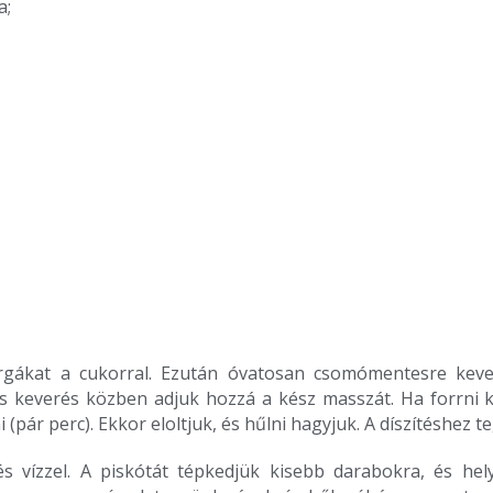
a;
rgákat a cukorral. Ezután óvatosan csomómentesre keverj
ors keverés közben adjuk hozzá a kész masszát. Ha forrni 
pár perc). Ekkor eloltjuk, és hűlni hagyjuk. A díszítéshez t
s vízzel. A piskótát tépkedjük kisebb darabokra, és he