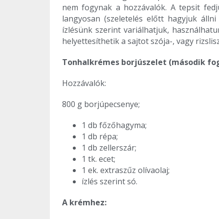
nem fogynak a hozzávalók. A tepsit fedjü
langyosan (szeletelés előtt hagyjuk álln
ízlésünk szerint variálhatjuk, használhat
helyettesíthetik a sajtot szója-, vagy rizsli
Tonhalkrémes borjúszelet (második fo
Hozzávalók:
800 g borjúpecsenye;
1 db főzőhagyma;
1 db répa;
1 db zellerszár;
1 tk. ecet;
1 ek. extraszűz olívaolaj;
ízlés szerint só.
A krémhez: