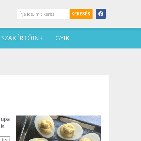
KERESÉS
SZAKÉRTŐINK
GYIK
supa
is.
 kell