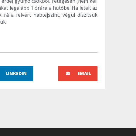
 erdei gyümölcsökből, rétegesen (nem kell
kat legalább 1 órára a hűtőbe. Ha letelt az
á a felvert habtejszínt, végül díszítsük
ük.
LINKEDIN
EMAIL