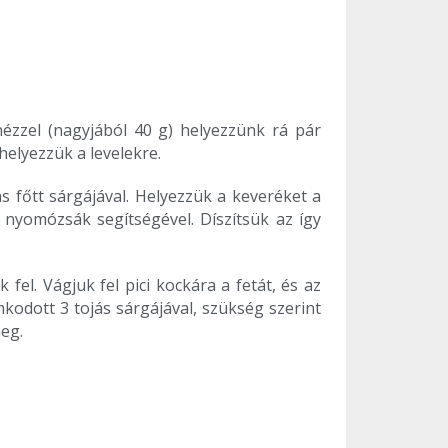
nézzel (nagyjából 40 g) helyezzünk rá pár
helyezzük a levelekre.
ás főtt sárgájával. Helyezzük a keveréket a
 nyomózsák segítségével. Díszítsük az így
l. Vágjuk fel pici kockára a fetát, és az
mkodott 3 tojás sárgájával, szükség szerint
meg.