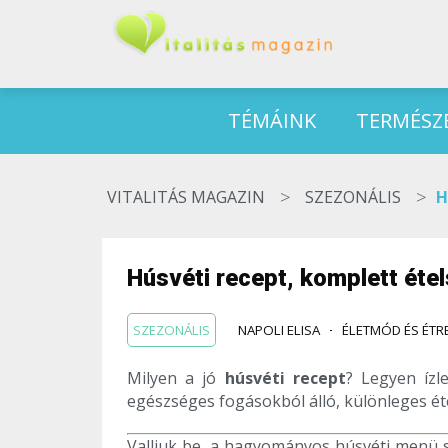
TÉMÁINK
TERMÉSZ
>
>
VITALITÁS MAGAZIN
SZEZONÁLIS
H
Húsvéti recept, komplett étel
SZEZONÁLIS
NAPOLI ELISA
ÉLETMÓD ÉS ÉTR
Milyen a jó
húsvéti recept
? Legyen ízl
egészséges fogásokból álló, különleges éte
Valljuk be, a hagyományos húsvéti menü