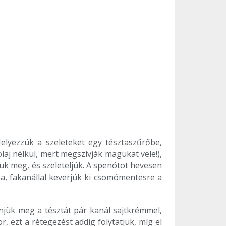
lyezzük a szeleteket egy tésztaszűrőbe,
laj nélkül, mert megszívják magukat vele!),
uk meg, és szeleteljük. A spenótot hevesen
ba, fakanállal keverjük ki csomómentesre a
enjük meg a tésztát pár kanál sajtkrémmel,
r, ezt a rétegezést addig folytatjuk, míg el