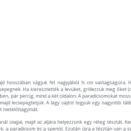
d hosszában vágjuk fel nagyjából ½ cm vastagságúra. He
sepegnek. Ha kieresztették a levüket, grillezzük meg őket (o
őben, pár percig, mind a két oldalon. A paradicsomokat moss
 majd lecsepegtetjük. A lágy sajtot tegyük egy nagyobb tál
ott metélőhagymát.
nál olajjal, majd az aljára helyezzünk egy réteg tésztát. K
ek, a paradicsom és a spenót. Ezután újra a tésztán van a so