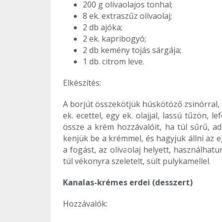
200 g olívaolajos tonhal;
8 ek. extraszűz olívaolaj;
2 db ajóka;
2 ek. kapribogyó;
2 db kemény tojás sárgája;
1 db. citrom leve.
Elkészítés:
A borjút összekötjük húskötöző zsinórral, 
ek. ecettel, egy ek. olajjal, lassú tűzön,
össze a krém hozzávalóit, ha túl sűrű, ad
kenjük be a krémmel, és hagyjuk állni az 
a fogást, az olívaolaj helyett, használhat
túl vékonyra szeletelt, sült pulykamellel.
Kanalas-krémes erdei (desszert)
Hozzávalók: