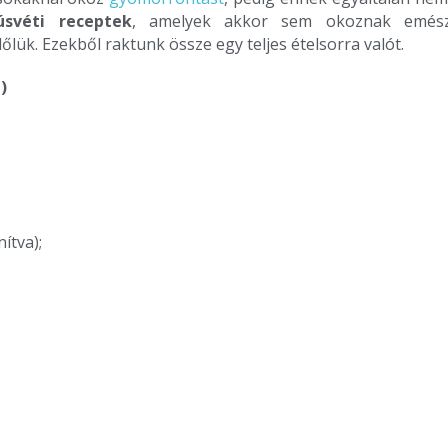
úsvéti receptek
, amelyek akkor sem okoznak emész
lük. Ezekből raktunk össze egy teljes ételsorra valót.
)
ítva);