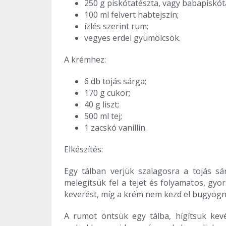
250 g piskótatészta, vagy babapiskót
100 ml felvert habtejszín;
ízlés szerint rum;
vegyes erdei gyümölcsök.
A krémhez:
6 db tojás sárga;
170 g cukor;
40 g liszt;
500 ml tej;
1 zacskó vanillin.
Elkészítés:
Egy tálban verjük szalagosra a tojás sá
melegítsük fel a tejet és folyamatos, gy
keverést, míg a krém nem kezd el bugyogni (
A rumot öntsük egy tálba, hígítsuk kevé