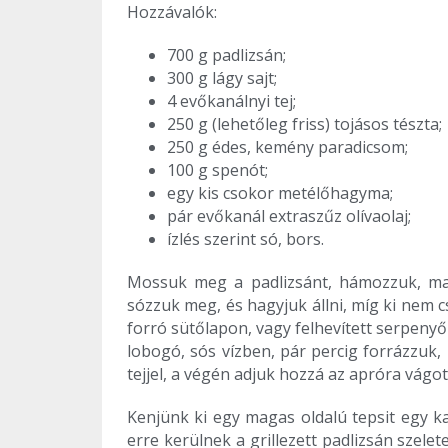
Hozzávalók:
700 g padlizsán;
300 g lágy sajt;
4 evőkanálnyi tej;
250 g (lehetőleg friss) tojásos tészta;
250 g édes, kemény paradicsom;
100 g spenót;
egy kis csokor metélőhagyma;
pár evőkanál extraszűz olívaolaj;
ízlés szerint só, bors.
Mossuk meg a padlizsánt, hámozzuk, maj
sózzuk meg, és hagyjuk állni, míg ki nem c
forró sütőlapon, vagy felhevített serpeny
lobogó, sós vízben, pár percig forrázzuk,
tejjel, a végén adjuk hozzá az apróra vág
Kenjünk ki egy magas oldalú tepsit egy ka
erre kerülnek a grillezett padlizsán szelet