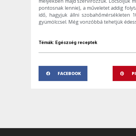
melyekben majd szervírozzuk. Locsoljuk m
pontosnak lennie), a műveletet addig folyt
idő, hagyjuk állni szobahőmérsékleten 1
gyümölccsel. Még vonzóbbá tehetjük édess
Témák:
Egészség receptek
FACEBOOK
P