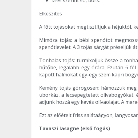
ízlés szerint só, bors.
Elkészítés
A főtt tojásokat megtisztítjuk a héjuktól, 
Mimóza tojás: a bébi spenótot megmossuk,
spenótlevelet. A 3 tojás sárgát préseljük 
Tonhalas tojás: turmixoljuk össze a tonhal
hűtőbe, legalább egy órára. Ezután 6 fél
kapott halmokat egy-egy szem kapri bogyó
Kemény tojás görögösen: hámozzuk meg a p
uborkáz, a lecsepegtetett olívabogyókat, é
adjunk hozzá egy kevés olívaolajat. A marad
Ezt az előételt friss salátaágyon, langyosa
Tavaszi lasagne (első fogás)