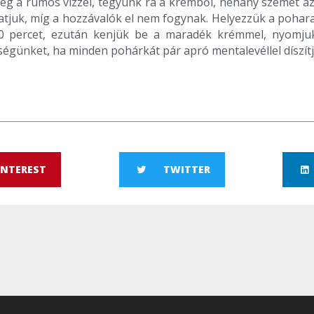
eg a rumos vízzel, tegyünk rá a krémből, néhány szemet az
atjuk, míg a hozzávalók el nem fogynak. Helyezzük a pohara
0 percet, ezután kenjük be a maradék krémmel, nyomjuk r
égünket, ha minden pohárkát pár apró mentalevéllel díszítj
INTEREST
TWITTER