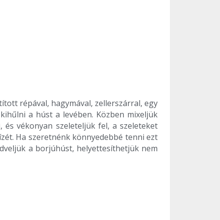
tott répával, hagymával, zellerszárral, egy
k kihűlni a húst a levében. Közben mixeljük
 és vékonyan szeleteljük fel, a szeleteket
 ízét. Ha szeretnénk könnyedebbé tenni ezt
edveljük a borjúhúst, helyettesíthetjük nem