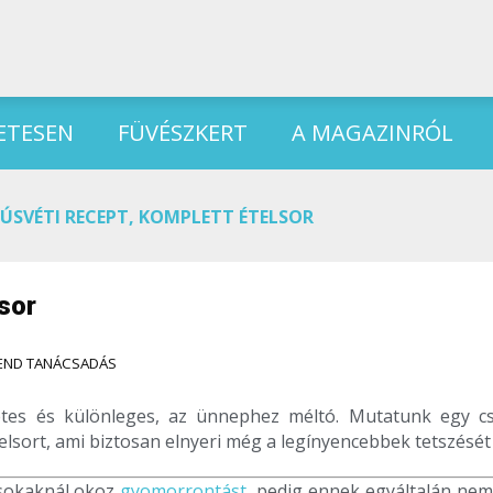
ETESEN
FÜVÉSZKERT
A MAGAZINRÓL
ÚSVÉTI RECEPT, KOMPLETT ÉTELSOR
sor
END TANÁCSADÁS
etes és különleges, az ünnephez méltó. Mutatunk egy c
lsort, ami biztosan elnyeri még a legínyencebbek tetszését 
 sokaknál okoz
gyomorrontást
, pedig ennek egyáltalán nem