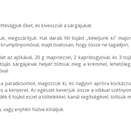
kettévágjuk őket, és kivesszük a sárgájukat.
 megszárítjuk. Hat darab fél tojást „béleljünk ki” majo
át krumplinyomóval, majd óvatosan, hogy össze ne tagadjon, 
at az ajókával, 20 g majonézzel, 2 kapribogyóval, és 3 toj
 tojás sárgájának helyét töltsük meg a krémmel, lehetőleg
val.
aradicsomot, magozzuk ki, és nagyon apróra kockázzuk fe
s a kenyeret. Az egészet keverjük össze a villával szétnyo
ék 6 tojást ezzel a töltelékkel, kanál segítségével, töltsük 
n, vagy enyhén hűtve kínáljuk.