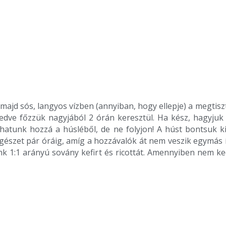
majd sós, langyos vízben (annyiban, hogy ellepje) a megtisztí
 lefedve főzzük nagyjából 2 órán keresztül. Ha kész, hagyju
hatunk hozzá a húsléből, de ne folyjon! A húst bontsuk ki,
egészet pár óráig, amíg a hozzávalók át nem veszik egymás
unk 1:1 arányú sovány kefirt és ricottát. Amennyiben nem k