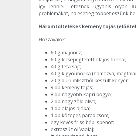
így lennie. Léteznek ugyanis olyan
h
problémákat, ha esetleg többet eszünk belő
Háromtöltelékes kemény tojás (előétel
Hozzávalók:
60 g majonéz;
60 g lecsepegtetett olajos tonhal;
40 g feta sajt;
40 g kígyóuborka (hámozva, magtalan
20 g durumlisztből készült kenyér;
9 db kemény tojás;
8 db nagyobb kapri bogyó;
2 db nagy zöld olíva;
1 db olajos ajóka;
1 db közepes paradicsom;
egy kevés friss bébi spenót;
extraszűz olívaolaj;