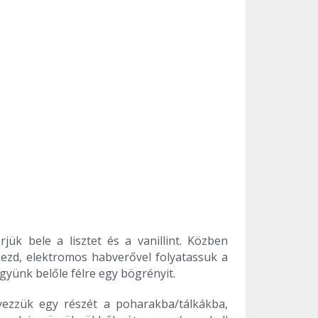
ük bele a lisztet és a vanillint. Közben
kezd, elektromos habverővel folyatassuk a
együnk belőle félre egy bögrényit.
lyezzük egy részét a poharakba/tálkákba,