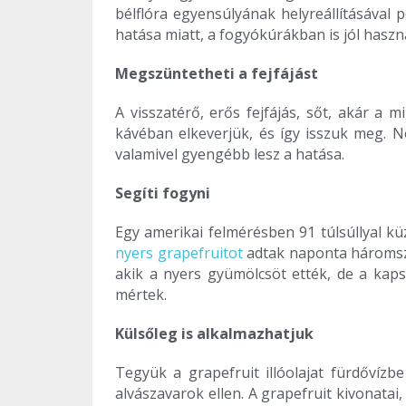
bélflóra egyensúlyának helyreállításáva
hatása miatt, a fogyókúrákban is jól haszn
Megszüntetheti a fejfájást
A visszatérő, erős fejfájás, sőt, akár a
kávéban elkeverjük, és így isszuk meg. N
valamivel gyengébb lesz a hatása.
Segíti fogyni
Egy amerikai felmérésben 91 túlsúllyal kü
nyers grapefruitot
adtak naponta háromszor
akik a nyers gyümölcsöt ették, de a kaps
mértek.
Külsőleg is alkalmazhatjuk
Tegyük a grapefruit illóolajat fürdővízb
alvászavarok ellen. A grapefruit kivonatai