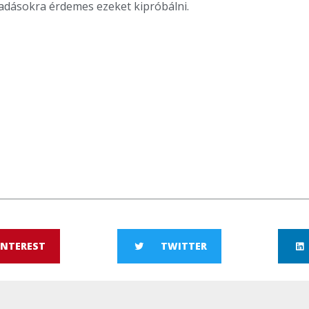
ladásokra érdemes ezeket kipróbálni.
INTEREST
TWITTER