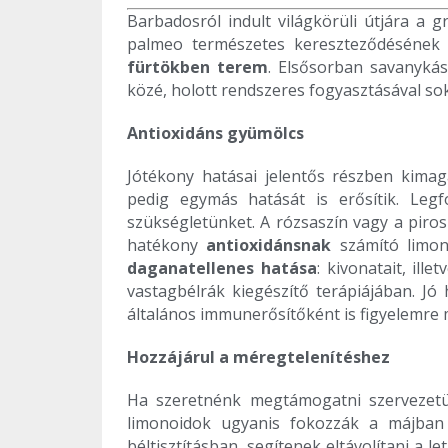
Barbadosról indult világkörüli útjára a gr
palmeo természetes kereszteződésének 
fürtökben terem
. Elsősorban savanykás
közé, holott rendszeres fogyasztásával 
Antioxidáns gyümölcs
Jótékony hatásai jelentős részben kima
pedig egymás hatását is erősítik. Le
szükségletünket. A rózsaszín vagy a piro
hatékony
antioxidánsnak
számító limon
daganatellenes hatása
: kivonatait, ill
vastagbélrák kiegészítő terápiájában. Jó
általános immunerősítőként is figyelemre 
Hozzájárul a méregtelenítéshez
Ha szeretnénk megtámogatni szervezet
limonoidok ugyanis fokozzák a májban 
béltisztításban, segítenek eltávolítani a 