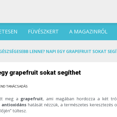
ETESEN
FÜVÉSZKERT
A MAGAZINRÓL
GÉSZSÉGESEBB LENNE? NAPI EGY GRAPEFRUIT SOKAT SEG
gy grapefruit sokat segíthet
END TANÁCSADÁS
tett meg a
grapefruit
, ami magában hordozza a két tró
a
antioxidáns
hatását nézzük, a természetes keresztezés o
lőjén” túltesz.