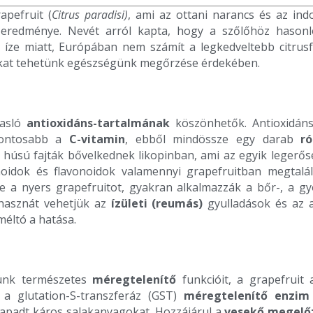
apefruit (
Citrus paradisi)
, ami az ottani narancs és az ind
eredménye. Nevét arról kapta, hogy a szőlőhöz hasonl
 íze miatt, Európában nem számít a legkedveltebb citrusf
sokat tehetünk egészségünk megőrzése érdekében.
gasló
antioxidáns-tartalmának
köszönhetők. Antioxidáns
gfontosabb a
C-vitamin
, ebből mindössze egy darab
r
s húsú fajták bővelkednek likopinban, ami az egyik legerő
oidok és flavonoidok valamennyi grapefruitban megtalál
etve a nyers grapefruitot, gyakran alkalmazzák a bőr-, a g
 hasznát vehetjük az
ízületi (reumás)
gyulladások és az 
méltó a hatása.
ünk természetes
méregtelenítő
funkcióit, a grapefruit 
a glutation-S-transzferáz (GST)
méregtelenítő enzim
letapadt káros salakanyagokat. Hozzájárul a
vesekő megelő