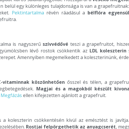
en belül egy különleges tulajdonsága is van a grapefruitna
eket.
Pektintartalma
révén ráadásul a
bélflóra egyensú
fruitra.
talma is nagyszerű
szívvédővé
teszi a grapefruitot, hisze
 gyümölcsben lévő rostok csökkentik az
LDL koleszterin
s
repet. Amennyiben megemelkedett a koleszterinünk, érdeme
C-vitaminnak köszönhetően
ősszel és télen, a grapefru
megbetegedések.
Magjai és a magokból készült kivon
.
Megfázás
ellen kifejezetten ajánlott a grapefruit.
s a koleszterin csökkentésén kívül az emésztést is javítj
kezelésében.
Rostjai
felpörgethetik az anyagcserét
, meg