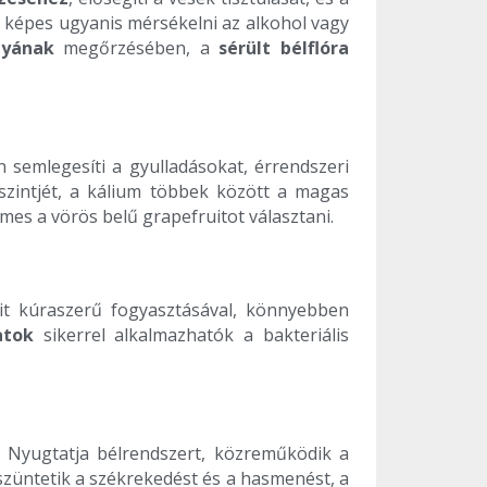
k: képes ugyanis mérsékelni az alkohol vagy
lyának
megőrzésében, a
sérült bélflóra
n semlegesíti a gyulladásokat, érrendszeri
zintjét, a kálium többek között a magas
s a vörös belű grapefruitot választani.
it kúraszerű fogyasztásával, könnyebben
atok
sikerrel alkalmazhatók a bakteriális
a. Nyugtatja bélrendszert, közreműködik a
szüntetik a székrekedést és a hasmenést, a