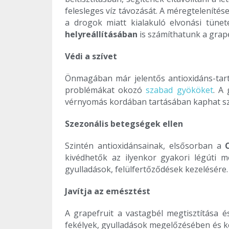
felesleges víz távozását. A méregtelenítés
a drogok miatt kialakuló elvonási tünet
helyreállításában
is számíthatunk a grape
Védi a szívet
Önmagában már jelentős antioxidáns-tar
problémákat okozó
szabad gyököket
. A
vérnyomás kordában tartásában kaphat sze
Szezonális betegségek ellen
Szintén antioxidánsainak, elsősorban a
kivédhetők az ilyenkor gyakori légúti 
gyulladások, felülfertőződések kezelésére
Javítja az emésztést
A grapefruit a vastagbél megtisztítása é
fekélyek, gyulladások megelőzésében és 