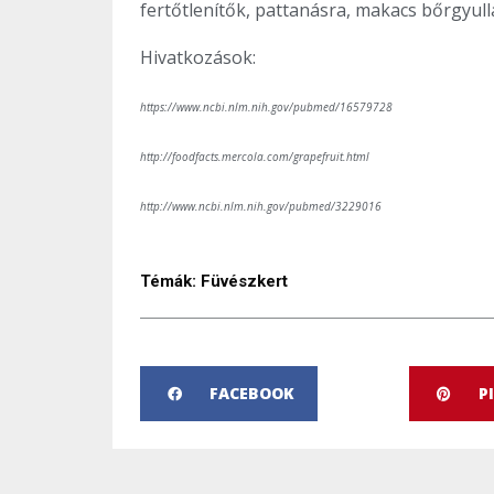
fertőtlenítők, pattanásra, makacs bőrgyul
Hivatkozások:
https://www.ncbi.nlm.nih.gov/pubmed/16579728
http://foodfacts.mercola.com/grapefruit.html
http://www.ncbi.nlm.nih.gov/pubmed/3229016
Témák:
Füvészkert
FACEBOOK
P