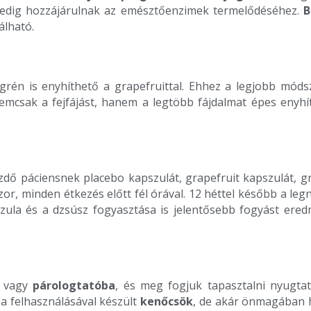
l pedig hozzájárulnak az emésztőenzimek termelődéséhez.
B
álható.
 migrén is enyhíthető a grapefruittal. Ehhez a legjobb mó
emcsak a fejfájást, hanem a legtöbb fájdalmat épes enyhí
zdő páciensnek placebo kapszulát, grapefruit kapszulát, gr
, minden étkezés előtt fél órával. 12 héttel később a leg
zula és a dzsúsz fogyasztása is jelentősebb fogyást ere
e vagy
párologtatóba
, és meg fogjuk tapasztalni nyugta
, a felhasználásával készült
kenőcsök
, de akár önmagában h