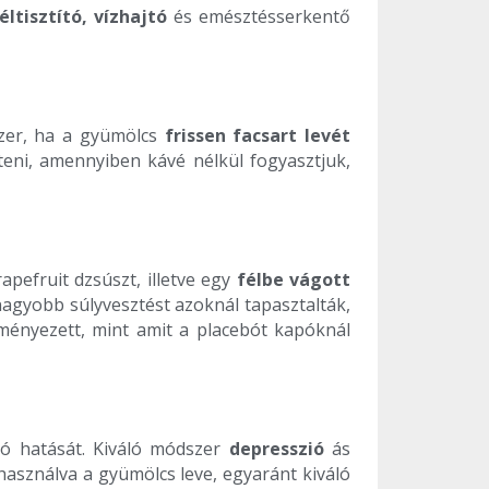
éltisztító, vízhajtó
és emésztésserkentő
dszer, ha a gyümölcs
frissen facsart levét
teni, amennyiben kávé nélkül fogyasztjuk,
apefruit dzsúszt, illetve egy
félbe vágott
nagyobb súlyvesztést azoknál tapasztalták,
dményezett, mint amit a placebót kapóknál
tó hatását. Kiváló módszer
depresszió
ás
asználva a gyümölcs leve, egyaránt kiváló