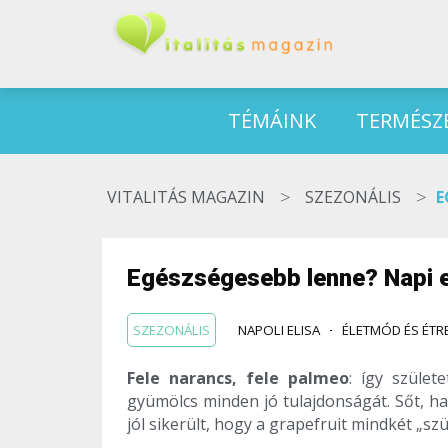
TÉMÁINK
TERMÉSZ
>
>
VITALITÁS MAGAZIN
SZEZONÁLIS
E
Egészségesebb lenne? Napi e
SZEZONÁLIS
NAPOLI ELISA
ÉLETMÓD ÉS ÉTR
Fele narancs, fele palmeo
: így szüle
gyümölcs minden jó tulajdonságát. Sőt, h
jól sikerült, hogy a grapefruit mindkét „szü