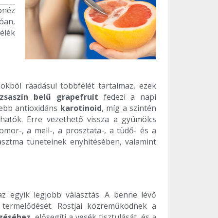
onéz
óan,
élék
okból ráadásul többfélét tartalmaz, ezek
ózsaszín belű grapefruit
fedezi a napi
sebb antioxidáns
karotinoid
, míg a szintén
hatók. Erre vezethető vissza a gyümölcs
yomor-, a mell-, a prosztata-, a tüdő- és a
asztma tüneteinek enyhítésében, valamint
az egyik legjobb választás. A benne lévő
termelődését. Rostjai közreműködnek a
zéséhez
, elősegíti a vesék tisztulását, és a