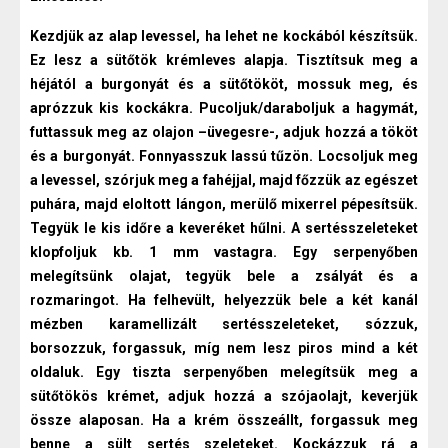
Kezdjük az alap levessel, ha lehet ne kockából készítsük.
Ez lesz a sütőtök krémleves alapja. Tisztítsuk meg a
héjától a burgonyát és a sütőtököt, mossuk meg, és
aprózzuk kis kockákra. Pucoljuk/daraboljuk a hagymát,
futtassuk meg az olajon –üvegesre-, adjuk hozzá a tököt
és a burgonyát. Fonnyasszuk lassú tűzön. Locsoljuk meg
a levessel, szórjuk meg a fahéjjal, majd főzzük az egészet
puhára, majd eloltott lángon, merülő mixerrel pépesítsük.
Tegyük le kis időre a keveréket hűlni. A sertésszeleteket
klopfoljuk kb. 1 mm vastagra. Egy serpenyőben
melegítsünk olajat, tegyük bele a zsályát és a
rozmaringot. Ha felhevült, helyezzük bele a két kanál
mézben karamellizált sertésszeleteket, sózzuk,
borsozzuk, forgassuk, míg nem lesz piros mind a két
oldaluk. Egy tiszta serpenyőben melegítsük meg a
sütőtökös krémet, adjuk hozzá a szójaolajt, keverjük
össze alaposan. Ha a krém összeállt, forgassuk meg
benne a sült sertés szeleteket. Kockázzuk rá a