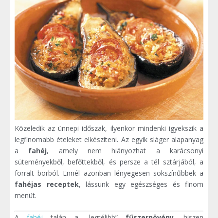
Közeledik az ünnepi időszak, ilyenkor mindenki igyekszik a
legfinomabb ételeket elkészíteni. Az egyik sláger alapanyag
a
fahéj
, amely nem hiányozhat a karácsonyi
süteményekből, befőttekből, és persze a tél sztárjából, a
forralt borból. Ennél azonban lényegesen sokszínűbbek a
fahéjas receptek
, lássunk egy egészséges és finom
menüt.
A
fahéj
talán a „legtélibb”
fűszernövény
, hiszen