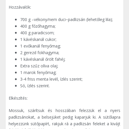
Hozzávalók:
700 g –vékony/nem duci−padlizsán (lehetőleg lila);
400 g főzőhagyma;
400 g paradicsom;
1 kávéskanál cukor;
1 evőkanál fenyőmag;
2 gerezd fokhagyma;
1 kávéskanál őrölt fahéj;
Extra szűz olíva olaj;
1 marok fenyőmag;
3-4 friss menta levél, ízlés szerint;
Só, ízlés szerint.
Elkészítés:
Mossuk, szárítsuk és hosszában felezzük el a nyers
padlizsánokat, a belsejüket pedig kaparjuk ki. A sütőlapra
helyezzünk sütőpapírt, rakjuk rá a padlizsán feleket a kivájt