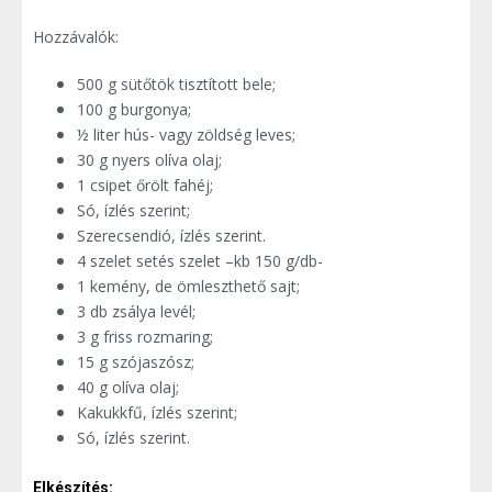
Hozzávalók:
500 g sütőtök tisztított bele;
100 g burgonya;
½ liter hús- vagy zöldség leves;
30 g nyers olíva olaj;
1 csipet őrölt fahéj;
Só, ízlés szerint;
Szerecsendió, ízlés szerint.
4 szelet setés szelet –kb 150 g/db-
1 kemény, de ömleszthető sajt;
3 db zsálya levél;
3 g friss rozmaring;
15 g szójaszósz;
40 g olíva olaj;
Kakukkfű, ízlés szerint;
Só, ízlés szerint.
Elkészítés: