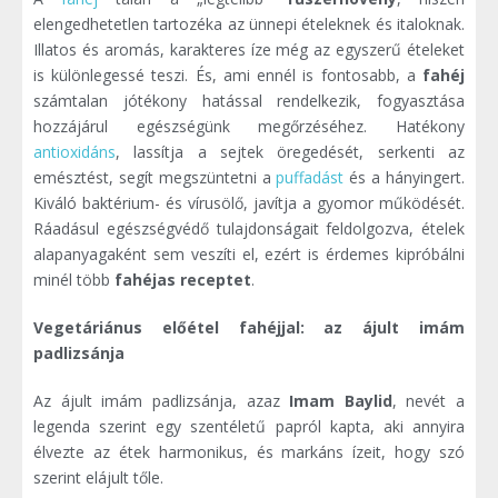
elengedhetetlen tartozéka az ünnepi ételeknek és italoknak.
Illatos és aromás, karakteres íze még az egyszerű ételeket
is különlegessé teszi. És, ami ennél is fontosabb, a
fahéj
számtalan jótékony hatással rendelkezik, fogyasztása
hozzájárul egészségünk megőrzéséhez. Hatékony
antioxidáns
, lassítja a sejtek öregedését, serkenti az
emésztést, segít megszüntetni a
puffadást
és a hányingert.
Kiváló baktérium- és vírusölő, javítja a gyomor működését.
Ráadásul egészségvédő tulajdonságait feldolgozva, ételek
alapanyagaként sem veszíti el, ezért is érdemes kipróbálni
minél több
fahéjas receptet
.
Vegetáriánus előétel fahéjjal: az ájult imám
padlizsánja
Az ájult imám padlizsánja, azaz
Imam Baylid
, nevét a
legenda szerint egy szentéletű papról kapta, aki annyira
élvezte az étek harmonikus, és markáns ízeit, hogy szó
szerint elájult tőle.