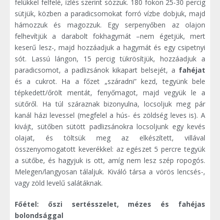
felükkel felfelé, ízlés szerint sózzuk. 180 fokon 25-30 percig
sütjük, közben a paradicsomokat forró vízbe dobjuk, majd
hámozzuk és magozzuk. Egy serpenyőben az olajon
felhevítjük a darabolt fokhagymát –nem égetjük, mert
keserű lesz-, majd hozzáadjuk a hagymát és egy csipetnyi
sót. Lassú lángon, 15 percig tükrösítjük, hozzáadjuk a
paradicsomot, a padlizsánok kikapart belsejét, a
fahéjat
és a cukrot. Ha a főzet „száradni” kezd, tegyünk bele
tépkedett/őrölt mentát, fenyőmagot, majd vegyük le a
sütőről. Ha túl száraznak bizonyulna, locsoljuk meg pár
kanál házi levessel (megfelel a hús- és zöldség leves is). A
kivájt, sütőben sütött padlizsánokra locsoljunk egy kevés
olajat, és töltsük meg az elkészített, villával
összenyomogatott keverékkel: az egészet 5 percre tegyük
a sütőbe, és hagyjuk is ott, amíg nem lesz szép ropogós.
Melegen/langyosan tálaljuk. Kiváló társa a vörös lencsés-,
vagy zöld levelű salátáknak.
Főétel: őszi sertésszelet, mézes és fahéjas
bolondsággal