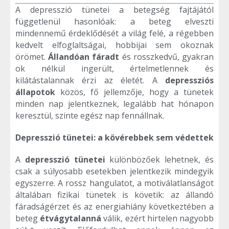
A depresszió tünetei a betegség fajtájától
függetlenül hasonlóak: a beteg elveszti
mindennemű érdeklődését a világ felé, a régebben
kedvelt elfoglaltságai, hobbijai sem okoznak
örömet.
Állandóan fáradt
és rosszkedvű, gyakran
ok nélkül ingerült, értelmetlennek és
kilátástalannak érzi az életét. A
depressziós
állapotok
közös, fő jellemzője, hogy a tünetek
minden nap jelentkeznek, legalább hat hónapon
keresztül, szinte egész nap fennállnak.
Depresszió tünetei: a kövérebbek sem védettek
A
depresszió tünetei
különbözőek lehetnek, és
csak a súlyosabb esetekben jelentkezik mindegyik
egyszerre. A rossz hangulatot, a motiválatlanságot
általában fizikai tünetek is követik: az állandó
fáradságérzet és az energiahiány következtében a
beteg
étvágytalanná
válik, ezért hirtelen nagyobb