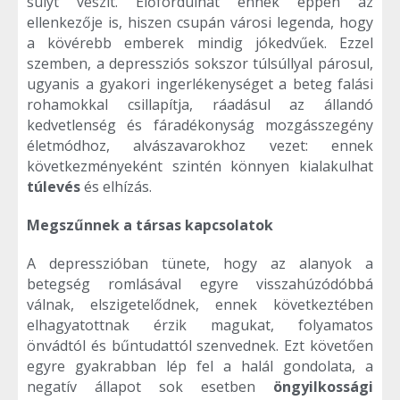
súlyt veszít. Előfordulhat ennek éppen az
ellenkezője is, hiszen csupán városi legenda, hogy
a kövérebb emberek mindig jókedvűek. Ezzel
szemben, a depressziós sokszor túlsúllyal párosul,
ugyanis a gyakori ingerlékenységet a beteg falási
rohamokkal csillapítja, ráadásul az állandó
kedvetlenség és fáradékonyság mozgásszegény
életmódhoz, alvászavarokhoz vezet: ennek
következményeként szintén könnyen kialakulhat
túlevés
és elhízás.
Megszűnnek a társas kapcsolatok
A depresszióban tünete, hogy az alanyok a
betegség romlásával egyre visszahúzódóbbá
válnak, elszigetelődnek, ennek következtében
elhagyatottnak érzik magukat, folyamatos
önvádtól és bűntudattól szenvednek. Ezt követően
egyre gyakrabban lép fel a halál gondolata, a
negatív állapot sok esetben
öngyilkossági