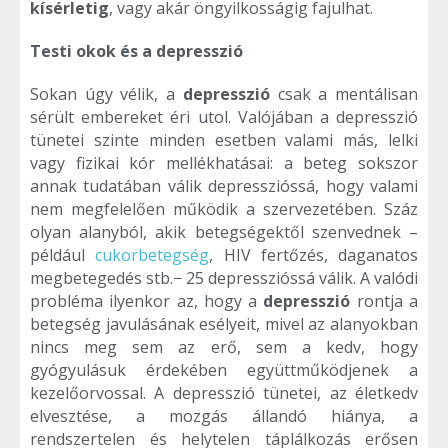
kísérletig
, vagy akár öngyilkosságig fajulhat.
Testi okok és a depresszió
Sokan úgy vélik, a
depresszió
csak a mentálisan
sérült embereket éri utol. Valójában a depresszió
tünetei szinte minden esetben valami más, lelki
vagy fizikai kór mellékhatásai: a beteg sokszor
annak tudatában válik depresszióssá, hogy valami
nem megfelelően működik a szervezetében. Száz
olyan alanyból, akik betegségektől szenvednek –
például
cukorbetegség
, HIV fertőzés, daganatos
megbetegedés stb.− 25 depresszióssá válik. A valódi
probléma ilyenkor az, hogy a
depresszió
rontja a
betegség javulásának esélyeit, mivel az alanyokban
nincs meg sem az erő, sem a kedv, hogy
gyógyulásuk érdekében együttműködjenek a
kezelőorvossal. A depresszió tünetei, az életkedv
elvesztése, a mozgás állandó hiánya, a
rendszertelen és helytelen táplálkozás erősen