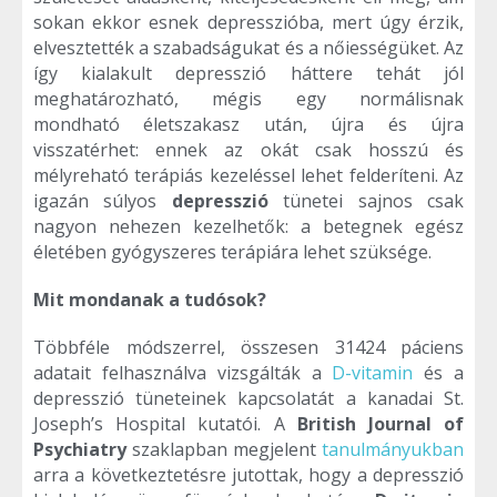
sokan ekkor esnek depresszióba, mert úgy érzik,
elvesztették a szabadságukat és a nőiességüket. Az
így kialakult depresszió háttere tehát jól
meghatározható, mégis egy normálisnak
mondható életszakasz után, újra és újra
visszatérhet: ennek az okát csak hosszú és
mélyreható terápiás kezeléssel lehet felderíteni. Az
igazán súlyos
depresszió
tünetei sajnos csak
nagyon nehezen kezelhetők: a betegnek egész
életében gyógyszeres terápiára lehet szüksége.
Mit mondanak a tudósok?
Többféle módszerrel, összesen 31424 páciens
adatait felhasználva vizsgálták a
D-vitamin
és a
depresszió tüneteinek kapcsolatát a kanadai St.
Joseph’s Hospital kutatói. A
British Journal of
Psychiatry
szaklapban megjelent
tanulmányukban
arra a következtetésre jutottak, hogy a depresszió