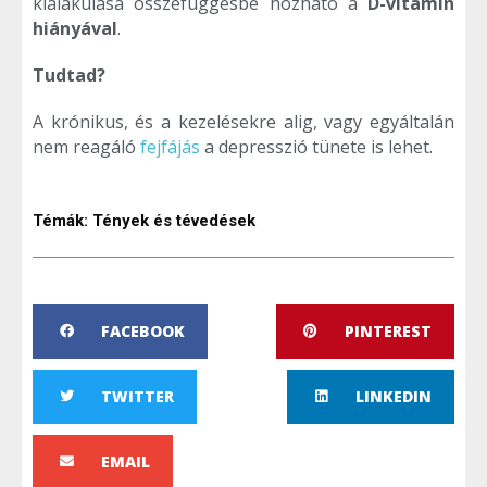
kialakulása összefüggésbe hozható a
D-vitamin
hiányával
.
Tudtad?
A krónikus, és a kezelésekre alig, vagy egyáltalán
nem reagáló
fejfájás
a depresszió tünete is lehet.
Témák:
Tények és tévedések
FACEBOOK
PINTEREST
TWITTER
LINKEDIN
EMAIL