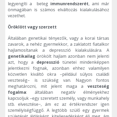
legyengíti a beteg
immunrendszerét
, ami már
önmagában is számos elváltozás kialakulásához
vezethet.
Öröklött vagy szerzett
Általában genetikai tényezők, vagy a korai társas
zavarok, a nehéz gyermekkor, a zaklatott fiatalkor
hajlamosítanak a depresszió kialakulására. A
genetikailag
örökölt hajlam azonban nem jelenti
azt, hogy a
depresszió
tünetei mindenképpen
jelentkezni fognak, azonban ehhez valamilyen
közvetlen kiváltó okra –például súlyos családi
veszteség– is szükség van. Nagyon fontos
meghatározni, mit jelent maga a
veszteség
fogalma
: általában negatív élményekhez
kapcsoljuk –egy szeretett személy, vagy munkahely
stb. elvesztése−, ám ez az értékrendszer igen
személyiségfüggő. A legtöbb szülő egy gyermek
születését áldásként, kiteljesedésként éli meg, ám