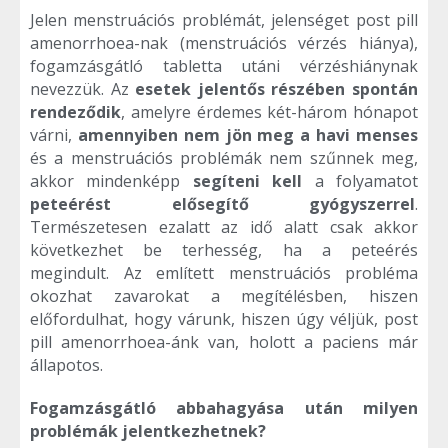
Jelen menstruációs problémát, jelenséget post pill
amenorrhoea-nak (menstruációs vérzés hiánya),
fogamzásgátló tabletta utáni vérzéshiánynak
nevezzük. Az
esetek jelentős részében spontán
rendeződik
, amelyre érdemes két-három hónapot
várni,
amennyiben nem jön meg a havi menses
és a menstruációs problémák nem szűnnek meg,
akkor mindenképp
segíteni kell
a folyamatot
peteérést elősegítő gyógyszerrel
.
Természetesen ezalatt az idő alatt csak akkor
következhet be terhesség, ha a peteérés
megindult. Az említett menstruációs probléma
okozhat zavarokat a megítélésben, hiszen
előfordulhat, hogy várunk, hiszen úgy véljük, post
pill amenorrhoea-ánk van, holott a paciens már
állapotos.
Fogamzásgátló abbahagyása után milyen
problémák jelentkezhetnek?