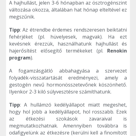
A hajhullást, jelen 3-6 hónapban az ösztrogénszint
változása okozza, általában hat hónap elteltével ez
megszűnik.
Tipp
: Az étrendbe érdemes rendszeresen beiktatni
fehérjéket (pl. hüvelyesek, magvak). Ha ezt
kevésnek érezzük, használhatunk hajhullást és
hajerősítést elősegítő termékeket (pl.
Renokin
program
).
A fogamzásgátló abbahagyása a szervezet
folyadék-visszatartását eredményezi, amely a
gestogén nevű hormonösszetevőnek köszönhető.
Ilyenkor 2-3 kiló súlyvesztésre számíthatunk.
Tipp
: A hullámzó kedélyállapot miatt megeshet,
hogy hol jobb a kedélyállapot, hol rosszabb. Ezek
az étkezési szokások zavaraival is
megmutatkozhatnak. Amennyiben továbbra is
odafigyelünk az étkezésre (kerülni kell a finomított