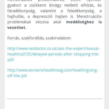
gyakori a csökkent étvágy melletti elhízás, és
fáradékonyság, valamint a feledékenység, a
hajhullás, a depresszió hajlam is. Menstruációs
problémákat okozva akár
meddőséghez is
vezethet.
Forrás, szakfordítás, szakirodalom:
http://www.netdoctor.co.uk/ask-the-expert/sexual-
health/a3725/delayed-periods-after-stopping-the-
pill/
http://www.womenshealthmag.com/health/going-
off-the-pill