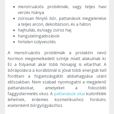
menstruációs problémák, vagy teljes havi
vérzés hiánya
zsírosan fénylő bőr, pattanások megjelenése
a teljes arcon, dekoltázson, és a háton
hajhullás, és/vagy zsíros haj
hangulatingadozások
hirtelen súlyvesztés
A menstruációs problémák a prolaktin nevű
hormon megemelkedett szintje miatt alakulnak ki.
Ez a folyamat akár több hónapig is eltarthat. A
bőrápolásra a korábbinál is jóval több energiát kell
fordítani a fogamzásgátló abbahagyása utáni
időszakban. Nem szabad nyomogatni a megjelenő
pattanásokat, amelyeket a fokozódó
faggyútermelés okoz. A
pattanások okai
különfélék
lehetnek, érdemes kozmetikushoz fordulni,
esetenként bőrgyógyászhoz.