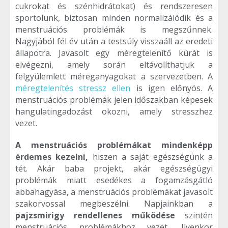
cukrokat és szénhidrátokat) és rendszeresen
sportolunk, biztosan minden normalizálódik és a
menstruációs problémák is megszűnnek.
Nagyjából fél év után a testsúly visszaáll az eredeti
állapotra. Javasolt egy méregtelenítő kúrát is
elvégezni, amely során eltávolíthatjuk a
felgyülemlett méreganyagokat a szervezetben. A
méregtelenítés stressz ellen
is igen előnyös. A
menstruációs problémák jelen időszakban képesek
hangulatingadozást okozni, amely stresszhez
vezet.
A menstruációs problémákat mindenképp
érdemes kezelni,
hiszen a saját egészségünk a
tét. Akár baba projekt, akár egészségügyi
problémák miatt esedékes a fogamzásgátló
abbahagyása, a menstruációs problémákat javasolt
szakorvossal megbeszélni. Napjainkban a
pajzsmirigy rendellenes működése
szintén
menstruációs problémákhoz vezet. Ilyenkor