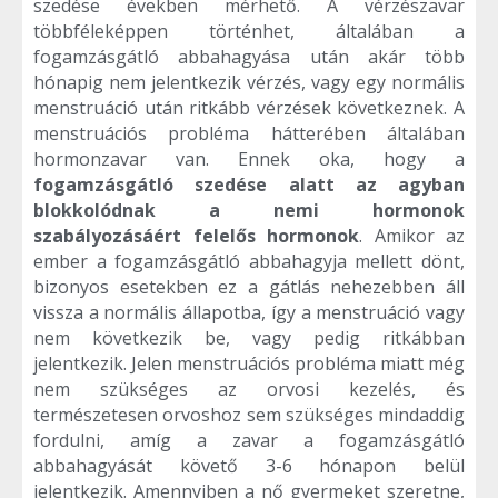
szedése években mérhető. A vérzészavar
többféleképpen történhet, általában a
fogamzásgátló abbahagyása után akár több
hónapig nem jelentkezik vérzés, vagy egy normális
menstruáció után ritkább vérzések következnek. A
menstruációs probléma hátterében általában
hormonzavar van. Ennek oka, hogy a
fogamzásgátló szedése alatt az agyban
blokkolódnak a nemi hormonok
szabályozásáért felelős hormonok
. Amikor az
ember a fogamzásgátló abbahagyja mellett dönt,
bizonyos esetekben ez a gátlás nehezebben áll
vissza a normális állapotba, így a menstruáció vagy
nem következik be, vagy pedig ritkábban
jelentkezik. Jelen menstruációs probléma miatt még
nem szükséges az orvosi kezelés, és
természetesen orvoshoz sem szükséges mindaddig
fordulni, amíg a zavar a fogamzásgátló
abbahagyását követő 3-6 hónapon belül
jelentkezik. Amennyiben a nő gyermeket szeretne,