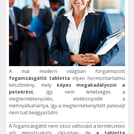
A mai modern világban forgalmazott
fogamzásgátló tabletta
olyan hormontartalmú
készítmény, mely
képes megakadályozni a
peteérést
, így nem lehetséges a
megtermékenyülés, elvékonyodik a
méhnyálkahártya, így a megtermékenyített petesejt
nem tud beágyazódni.
A fogamzásgátló nem okoz változást a természetes
női menstruációs ciklusban, de
a tabletta