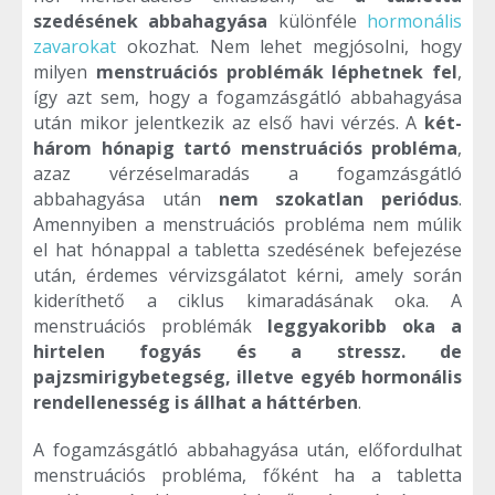
szedésének abbahagyása
különféle
hormonális
zavarokat
okozhat. Nem lehet megjósolni, hogy
milyen
menstruációs problémák léphetnek fel
,
így azt sem, hogy a fogamzásgátló abbahagyása
után mikor jelentkezik az első havi vérzés. A
két-
három hónapig tartó menstruációs probléma
,
azaz vérzéselmaradás a fogamzásgátló
abbahagyása után
nem szokatlan periódus
.
Amennyiben a menstruációs probléma nem múlik
el hat hónappal a tabletta szedésének befejezése
után, érdemes vérvizsgálatot kérni, amely során
kideríthető a ciklus kimaradásának oka. A
menstruációs problémák
leggyakoribb oka a
hirtelen fogyás és a stressz. de
pajzsmirigybetegség, illetve egyéb hormonális
rendellenesség is állhat a háttérben
.
A fogamzásgátló abbahagyása után, előfordulhat
menstruációs probléma, főként ha a tabletta