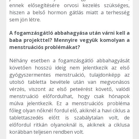
ennek elősegítésére orvosi kezelés szükséges,
hiszen a belső hormon gátlás miatt a terhesség
sem jön létre.
A fogamzásgátló abbahagyása után várni kell a
baba projekttel? Mennyire vegyük komolyan a
menstruációs problémákat?
Néhány esetben a fogamzásgátló abbahagyását
követően hosszú ideig nem jelentkezik az első
gyógyszermentes menstruáció, tulajdonképp az
utolsó tabletta bevétele után van megvonásos
vérzés, viszont az első peteérést követő, valódi
menstruáció előfordulhat, hogy csak hónapok
múlva jelentkezik. Ez a menstruációs probléma
főleg olyan nőknél fordul elő, akiknél a havi ciklus a
tablettaszedés előtt is szabálytalan volt, de
előfordul ritkán olyanoknál is, akiknek a ciklusa
korábban teljesen rendben volt.