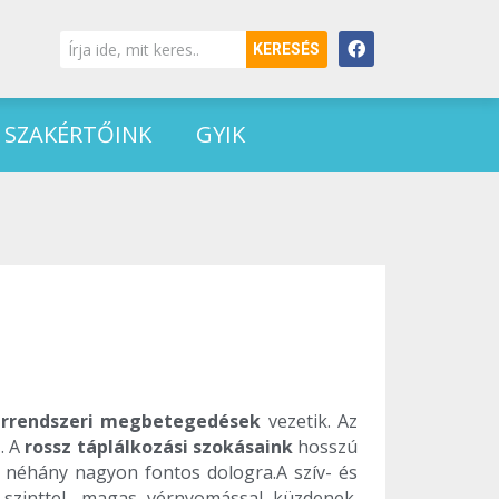
KERESÉS
SZAKÉRTŐINK
GYIK
 érrendszeri megbetegedések
vezetik. Az
. A
rossz táplálkozási szokásaink
hosszú
ni néhány nagyon fontos dologra.A szív- és
szinttel, magas vérnyomással küzdenek.