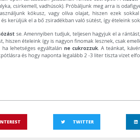
ulyka, csirkemell, vadhúsok). Próbáljunk meg arra is odafigy
használjunk kókusz, vagy olíva olajat, hiszen ezek sokk
l és kerüljük el a bő zsiradékban való sütést, így ételeink 
sózást
se. Amennyiben tudjuk, teljesen hagyjuk el a rántást,
st, hiszen ételeink így is nagyon finomak lesznek, csak emel
t, ha lehetséges egyáltalán
ne cukrozzuk
. A teánkat, kávé
pótlásra és hogy naponta legalább 2 -3 liter tiszta vizet el
INTEREST
TWITTER