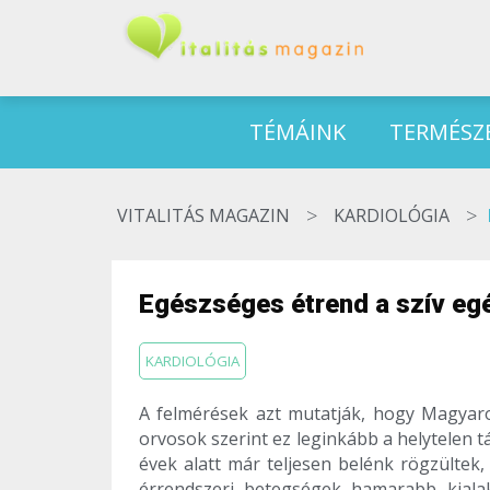
TÉMÁINK
TERMÉSZ
>
>
VITALITÁS MAGAZIN
KARDIOLÓGIA
Egészséges étrend a szív eg
KARDIOLÓGIA
A felmérések azt mutatják, hogy Magyaro
orvosok szerint ez leginkább a helytelen
évek alatt már teljesen belénk rögzültek,
érrendszeri betegségek hamarabb kiala