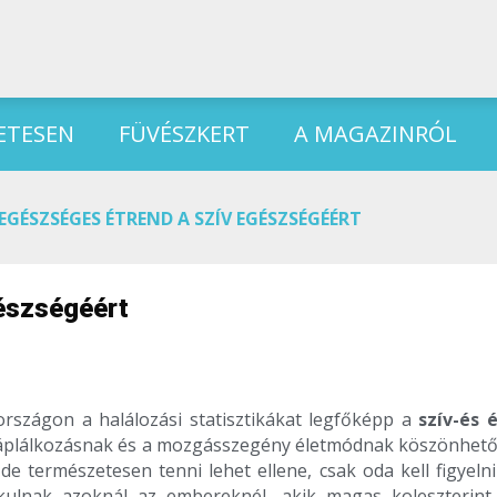
ETESEN
FÜVÉSZKERT
A MAGAZINRÓL
EGÉSZSÉGES ÉTREND A SZÍV EGÉSZSÉGÉÉRT
észségéért
rszágon a halálozási statisztikákat legfőképp a
szív-és
 táplálkozásnak és a mozgásszegény életmódnak köszönhető
 de természetesen tenni lehet ellene, csak oda kell figyel
kulnak azoknál az embereknél, akik magas koleszterint 