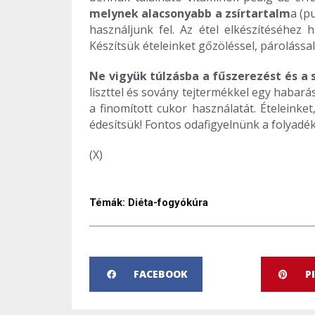
melynek alacsonyabb a zsírtartalm
a (p
használjunk fel. Az étel elkészítéséhez 
Készítsük ételeinket gőzöléssel, párolássa
Ne vigyük túlzásba a fűszerezést és a 
liszttel és sovány tejtermékkel egy habará
a finomított cukor használatát. Ételeinke
édesítsük! Fontos odafigyelnünk a folyadék
(X)
Témák:
Diéta-fogyókúra
FACEBOOK
P