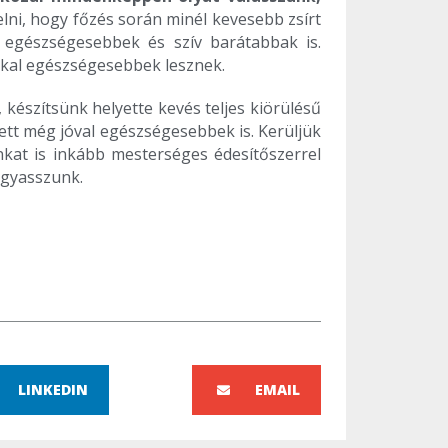
elni, hogy főzés során minél kevesebb zsírt
al egészségesebbek és szív barátabbak is.
sokkal egészségesebbek lesznek.
 készítsünk helyette kevés teljes kiörülésű
lett még jóval egészségesebbek is. Kerüljük
nkat is inkább mesterséges édesítőszerrel
fogyasszunk.
LINKEDIN
EMAIL