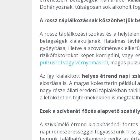
Dohányoznak, túlságosan sok alkoholt fog
A rossz táplálkozásnak köszönhetjük b
A rossz táplálkozási szokás és a helytel
betegségek kialakuljanak. Hatalmas tévhi
gyógyítása, illetve a szövődmények elke
rizikófaktorokat képet korrigálni, vagy 
pulzusról vagy vérnyomásról
, magas pulzu
Az így kialakított
helyes étrend napi zs
eloszlása is. A magas koleszterin például a
nagy része állati eredetű táplálékban talál
a lefölözetlen tejtermékekben is megtalálh
Ezek a szívbarát főzés alapvető szabály
A szívkímélő étrend kialakításánál fontos
napi rendszerességgel fogyasszunk friss g
bennük található vitaminok pedig az érf