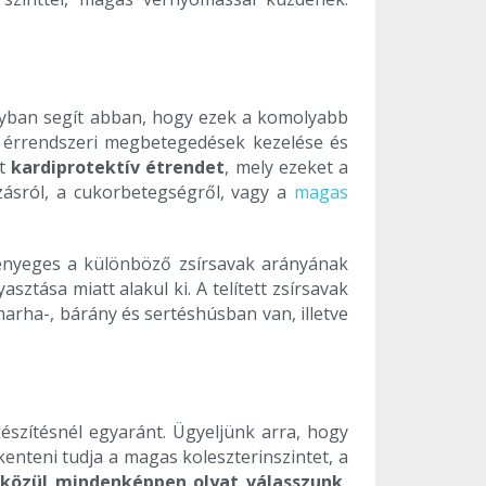
ányban segít abban, hogy ezek a komolyabb
és érrendszeri megbetegedések kezelése és
tt
kardiprotektív étrendet
, mely ezeket a
ízásról, a cukorbetegségről, vagy a
magas
lényeges a különböző zsírsavak arányának
sztása miatt alakul ki. A telített zsírsavak
 marha-, bárány és sertéshúsban van, illetve
készítésnél egyaránt. Ügyeljünk arra, hogy
enteni tudja a magas koleszterinszintet, a
közül mindenképpen olyat válasszunk,