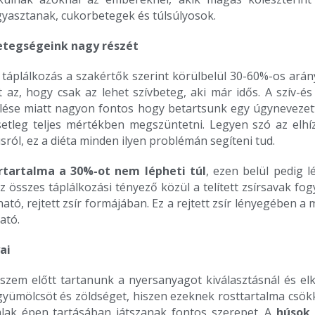
yasztanak, cukorbetegek és túlsúlyosok.
etegségeink nagy részét
en táplálkozás a szakértők szerint körülbelül 30-60%-os ar
t az, hogy csak az lehet szívbeteg, aki már idős. A szív-
rülése miatt nagyon fontos hogy betartsunk egy úgyneveze
esetleg teljes mértékben megszüntetni. Legyen szó az elh
sról, ez a diéta minden ilyen problémán segíteni tud.
írtartalma a 30%-ot nem lépheti túl
, ezen belül pedig 
z összes táplálkozási tényező közül a telített zsírsavak fogya
ható, rejtett zsír formájában. Ez a rejtett zsír lényegében a
ató.
ai
 szem előtt tartanunk a nyersanyagot kiválasztásnál és el
yümölcsöt és zöldséget, hiszen ezeknek rosttartalma csökk
alak épen tartásában játszanak fontos szerepet. A
húsok 